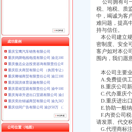
公司拥有可一
税、地税、质
中，竭诚为客
难问题，提高
持与信任。
本公司建立规
成功案例
密制度、安全
客户如对本公
重庆鸽牌电线电缆有限公司 渝北10010万 (进出口权)
围内，我们愿
重庆傲志众达投资咨询有限责任公司 渝九1000万 （增资）
重庆臣夫商贸有限公司 （执照专让）
重庆卿倾商贸有限责任公司 渝江100万 （工商注册）
本公司主要业
重庆国洪体育设施有限公司
A.免费提供
重庆星竣贸易有限责任公司 渝中100万 （进出口权）
B.重庆公司
重庆海谛升进出口贸易有限公司 渝北100万 （进出口权）
C.代办重庆
重庆奕欣锦诚商贸有限公司 渝九50万 （工商注册）
D.重庆进出
重庆信同广告有限公司 渝沙50万 （工商注册）
E.协助一般
重庆三虹房地产营销策划有限公司
重庆宝鹰汽车销售有限公司
F.内资公司
重庆鸽牌电线电缆有限公司 渝北10010万 (进出口权)
请发票、代交
重庆傲志众达投资咨询有限责任公司 渝九1000万 （增资）
公司位置（地图）
G.代理商标