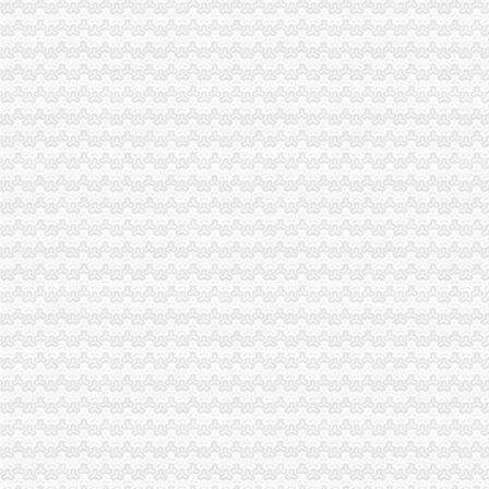
重庆个体工商户请注意！这四类形将被制注销-经典重庆新闻中心-
我是个体工商户人,下面是12年和人签的协议。现在不想租了。想把
【】被吊销营业执照或被撤销登记的,何时办理注销税务登记？
【广安公司转让_公司转让公司_广安公司转让代理/费用】-广安百姓网
【注销公司,注销营业执照,专业代办恩赐财务】-其他-广州赶集网
营业执照吊销后未注销企业定代表人要进＂名单＂-浙江民营企业
营业执照吊销后为什么要办公司注销,不注销有什么后果
【代办工商营业执照注册变更注销换证等】-公司注册-九江赶集网
员工怀孕期间公司申请注销营业执照
【求购注销营业执照】-公司注册-马鞍山赶集网
【飞粤代理--揭揭西河婆执照注销】-代理记帐-深圳赶集网
【低价代办个体、公司工商执照,注销,代帐_低价代办公司开业一
办理营业执照价格表,办理营业执照多少钱/报价走势-中国制造网
广告媒价格_优质广告媒批发/采购-机电之家
营业执照吊销后未注销企业定代表人要进＂名单＂-浙江民营企业
重庆市保险注销办理程序-重庆市渝北区社保局信息网
代办营业执照价格
重庆工商：上半年发放电子执照373份处置“空壳公司”3.35万户-工商
【深圳营业执照注册年检补资增资变更注销】-其他生活配送-深圳赶集网
重庆沙坪坝门户网
重庆渝北代办工商注册之公司“三证合一”登记制度-商务服务