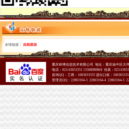
重庆江津：工商登记注册进入“互联网+”时代_未来网
一步发网|重庆企业转让|重庆执照转让|重庆公司注册代理
营业执照注销公告西安晚报怎么办,报,160-389_西安市长安区王氏
重庆：16家外资企业出资未到位被吊销执照
今后个体户注销可走简易程序现场核实当日办结销户-新华时政-新华网
重庆市环境保护局关于申请注销重庆市高新区二郎科技新城A2-1-2号地
登报,挂失,营业执照登报,公司注销,税务登记证挂失,挂
租赁合同终止后房屋承租人未迁出（注销）工商执照引发纠纷的司处
友情链接：
自助添加
22_重庆公司注册代理,重庆工商注册代办公司,重庆工商年检服务,
代办餐饮营业执照_批发价格_厂家_图片_勤加缘网
重庆代办营业执照,代办公司注册流程及费用,青蜂企服！
重庆帅博信息技术有限公司 地址：重庆渝中区大坪莲
关于印发《重庆市对外劳务合作经营资格管理办》的通知
电话：023-63653351 13368080804 传真：023-6365
重庆市大足区-走进大足
咨询QQ：工商：1063653355 进出口权：1063653355
合川县云门铁工厂与合川区工商管理局注销工商登记一审裁定书
受理员QQ：22863164-3 22863164-4 22863164-5 228
重庆营业执照注销
重庆市国家税务局
重庆晚报营业执照遗失、注销声明登报_重庆工商注册_重庆列表网
登报,挂失,营业执照登报,公司注销,税务登记证挂失,挂
重庆公司注册代办花多少钱-中华机械网
【代办营业执照,公司变更,注销等业务】-公司注册-天津赶集网
北京晚报登报挂失_遗失声明登报_北京晚报注销登报电话_营业执照
矿产资源采矿许可（新立、变更、延续、注销）-重庆市南岸区