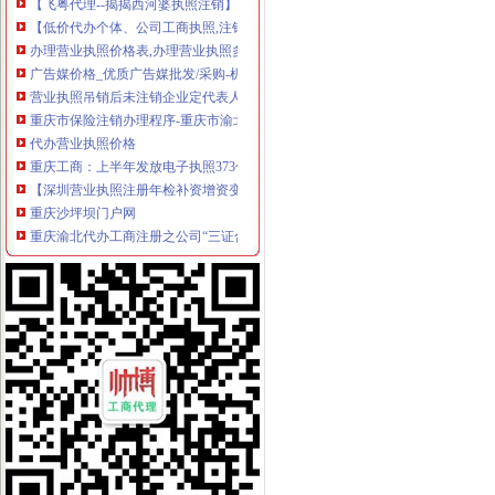
【低价代办个体、公司工商执照,注销,代帐_低价代办公司开业一
办理营业执照价格表,办理营业执照多少钱/报价走势-中国制造网
广告媒价格_优质广告媒批发/采购-机电之家
营业执照吊销后未注销企业定代表人要进＂名单＂-浙江民营企业
重庆市保险注销办理程序-重庆市渝北区社保局信息网
代办营业执照价格
重庆工商：上半年发放电子执照373份处置“空壳公司”3.35万户-工商
【深圳营业执照注册年检补资增资变更注销】-其他生活配送-深圳赶集网
重庆沙坪坝门户网
重庆渝北代办工商注册之公司“三证合一”登记制度-商务服务
重庆工商注册|重庆注册公司|重庆工商年检|重庆办照-重庆酷易搜
电子商务营业执照_批发价格_厂家_图片_勤加缘网
榆林公司注销程序、工商营业执照办理流程、公司注销流程及费用哪家
北京批“五证合一”营业执照颁发8企业领照重庆晚报网_重庆生活
重庆商报（营业执照注销）登报_重庆工商注册_重庆列表网
我想注销营业执照,可以在网上操作吗？需要怎么操作呢？_问答-【中
企业人歇业、撤销或被吊销营业执照后的诉讼主体资格
上海商报电话办理营业执照丢失登报/公司注销登报上海
附件：重庆市保险注销登记表-三茅资料-三茅人力资源网
科技一般纳税人营业执照、代办股权变更、注销迁移转让-天津58同城
登报,挂失,营业执照登报,公司注销,税务登记证挂失,挂