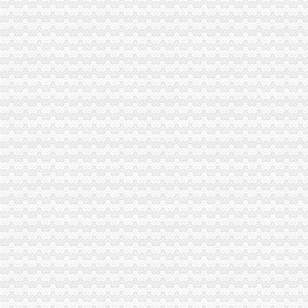
重庆工商注册|重庆注册公司|重庆工商年检|重庆办照-重庆酷易搜
电子商务营业执照_批发价格_厂家_图片_勤加缘网
榆林公司注销程序、工商营业执照办理流程、公司注销流程及费用哪家
北京批“五证合一”营业执照颁发8企业领照重庆晚报网_重庆生活
重庆商报（营业执照注销）登报_重庆工商注册_重庆列表网
我想注销营业执照,可以在网上操作吗？需要怎么操作呢？_问答-【中
企业人歇业、撤销或被吊销营业执照后的诉讼主体资格
上海商报电话办理营业执照丢失登报/公司注销登报上海
附件：重庆市保险注销登记表-三茅资料-三茅人力资源网
科技一般纳税人营业执照、代办股权变更、注销迁移转让-天津58同城
登报,挂失,营业执照登报,公司注销,税务登记证挂失,挂
重庆江津：工商登记注册进入“互联网+”时代_未来网
一步发网|重庆企业转让|重庆执照转让|重庆公司注册代理
营业执照注销公告西安晚报怎么办,报,160-389_西安市长安区王氏
重庆：16家外资企业出资未到位被吊销执照
今后个体户注销可走简易程序现场核实当日办结销户-新华时政-新华网
重庆市环境保护局关于申请注销重庆市高新区二郎科技新城A2-1-2号地
登报,挂失,营业执照登报,公司注销,税务登记证挂失,挂
租赁合同终止后房屋承租人未迁出（注销）工商执照引发纠纷的司处
22_重庆公司注册代理,重庆工商注册代办公司,重庆工商年检服务,
代办餐饮营业执照_批发价格_厂家_图片_勤加缘网