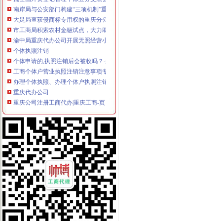
南岸局与公安部门构建“三项机制”重庆分公司注销推动食品安全专项整工作
大足局查获侵商标专用权的重庆分公司注销“九” 豆浆机49台
市工商局积索农村金融试点，大力助推“两翼”重庆营业执照注销农户万元增收
渝中局重庆代办公司开展无照经营小旅馆专项取缔行动
个体执照注销
个体申请的,执照注销后会被收吗？-新手报到区-信用
工商个体户营业执照注销注意事项专业代办营业执照注销-爱喇叭网
办理个体执照、办理个体户执照注销、变更个体户护照-北京58同城
重庆代办公司
重庆公司注册工商代办|重庆工商-页
香港远东集团科技有限公司重庆代理处企业评论
【图】重庆代办深圳投资管理公司收购及转让_重庆渝中区公司注册-
税务注销
增值税一般纳税人税务注销注意事项-软银财务咨询
南京税务注销代理原则-中介代理-番禺社区网
工商税务变更、注销-青青岛社区
重庆税务注销
【重庆亿源财税融资咨询代办营业执照营业哪家比较好】价格,厂家,
为什么需要撤销西部吸直辖市？2011年四川上缴中央的税收是重庆的
税务代理服务、帐务清理-重庆便民网
分公司注销
车讯互联：关于分公司注销的公告