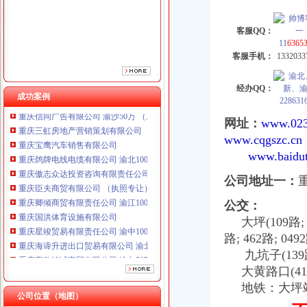
重庆傲志众达投资咨询有限责任公司 渝九1000万 （增资）
重庆臣夫商贸有限公司 （执照专让）
客服QQ：
重庆卿倾商贸有限责任公司 渝江100万 （工商注册）
11
6365
重庆国洪体育设施有限公司
客服手机：
1332033
重庆星竣贸易有限责任公司 渝中100万 （进出口权）
重庆海谛升进出口贸易有限公司 渝北100万 （进出口权）
经办QQ：
重庆奕欣锦诚商贸有限公司 渝九50万 （工商注册）
成功案例
228631
重庆信同广告有限公司 渝沙50万 （工商注册）
重庆三虹房地产营销策划有限公司
网址：
www.023
重庆宝鹰汽车销售有限公司
www.cqgszc.cn
重庆鸽牌电线电缆有限公司 渝北10010万 (进出口权)
www.baidu
重庆傲志众达投资咨询有限责任公司 渝九1000万 （增资）
重庆臣夫商贸有限公司 （执照专让）
公司地址一：
重庆卿倾商贸有限责任公司 渝江100万 （工商注册）
公交：
重庆国洪体育设施有限公司
重庆星竣贸易有限责任公司 渝中100万 （进出口权）
大坪(109路; 118
重庆海谛升进出口贸易有限公司 渝北100万 （进出口权）
路; 462路; 049
重庆奕欣锦诚商贸有限公司 渝九50万 （工商注册）
九坑子(139路; 
重庆信同广告有限公司 渝沙50万 （工商注册）
大黄路口(413路
重庆三虹房地产营销策划有限公司
地铁：大坪站(
重庆宝鹰汽车销售有限公司
公司位置（地图）