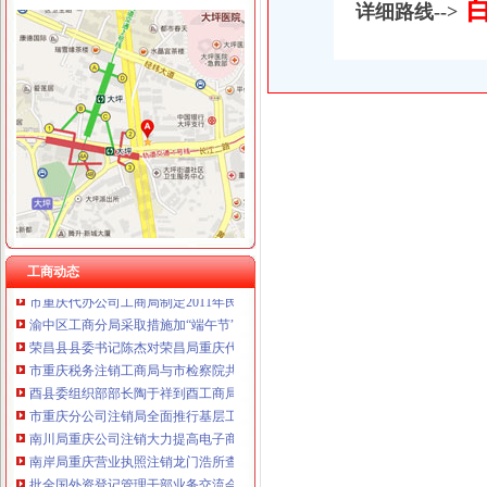
详细路线-->
工商动态
我市重庆分公司注销出台在校大创办微型企业相关办法
市重庆代办公司局副巡视员高印平率队到南川局开展考核考察工作
江津局重庆税务注销以四个注重为抓手大力发展微型企业
垫江局重庆代办公司全面完成微型企业试点发展任务
渝中区五家微型企业通过资本金补助评审
南岸区消委会与家居企业索建立问题家居先行赔偿机制
台盟中央资助万州区铁峰乡桐元村8户残疾人微型企业
工商动态
市重庆代办公司工商局制定2011年民主评议政风行风工作实施方案
渝中区工商分局采取措施加“端午节”重庆分公司注销期间食品安全监管
荣昌县县委书记陈杰对荣昌局重庆代办公司工商专报信息作出批示
市重庆税务注销工商局与市检察院共同研究加行政执法与刑事司法衔接工作
酉县委组织部部长陶于祥到酉工商局重庆公司注销调研非公建工作
市重庆分公司注销局全面推行基层工商所纪检监察员制度
南川局重庆公司注销大力提高电子商务巡查效率
南岸局重庆营业执照注销龙门浩所查获2424听冒王老吉
批全国外资登记管理干部业务交流会在高新区局重庆代办公司成功召开