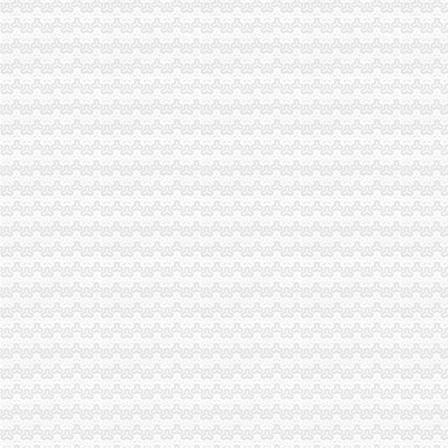
江津局重庆税务注销以四个注重为抓手大力发展微型企业
垫江局重庆代办公司全面完成微型企业试点发展任务
渝中区五家微型企业通过资本金补助评审
南岸区消委会与家居企业索建立问题家居先行赔偿机制
台盟中央资助万州区铁峰乡桐元村8户残疾人微型企业
市重庆代办公司工商局制定2011年民主评议政风行风工作实施方案
渝中区工商分局采取措施加“端午节”重庆分公司注销期间食品安全监管
荣昌县县委书记陈杰对荣昌局重庆代办公司工商专报信息作出批示
市重庆税务注销工商局与市检察院共同研究加行政执法与刑事司法衔接工作
酉县委组织部部长陶于祥到酉工商局重庆公司注销调研非公建工作
市重庆分公司注销局全面推行基层工商所纪检监察员制度
南川局重庆公司注销大力提高电子商务巡查效率
南岸局重庆营业执照注销龙门浩所查获2424听冒王老吉
批全国外资登记管理干部业务交流会在高新区局重庆代办公司成功召开
南岸局与公安部门构建“三项机制”重庆分公司注销推动食品安全专项整工作
大足局查获侵商标专用权的重庆分公司注销“九” 豆浆机49台
市工商局积索农村金融试点，大力助推“两翼”重庆营业执照注销农户万元增收
渝中局重庆代办公司开展无照经营小旅馆专项取缔行动
个体执照注销
个体申请的,执照注销后会被收吗？-新手报到区-信用
工商个体户营业执照注销注意事项专业代办营业执照注销-爱喇叭网