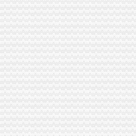
办理个体执照、办理个体户执照注销、变更个体户护照-北京58同城
重庆代办公司
重庆公司注册工商代办|重庆工商-页
香港远东集团科技有限公司重庆代理处企业评论
【图】重庆代办深圳投资管理公司收购及转让_重庆渝中区公司注册-
税务注销
增值税一般纳税人税务注销注意事项-软银财务咨询
南京税务注销代理原则-中介代理-番禺社区网
工商税务变更、注销-青青岛社区
重庆税务注销
【重庆亿源财税融资咨询代办营业执照营业哪家比较好】价格,厂家,
为什么需要撤销西部吸直辖市？2011年四川上缴中央的税收是重庆的
税务代理服务、帐务清理-重庆便民网
分公司注销
车讯互联：关于分公司注销的公告
分公司注销登记-广西中小企业网
分公司注销登记
重庆分公司注销
顶呱呱律咨询注销公司的流程和咨询电话是什么-91股票网
重庆百货子公司或遭合同诈骗涉案金额达5591万元-新闻频道-和讯网
利宝保险大事记-利宝保险有限公司|来自美国的百年保险品牌世界
营业执照注销