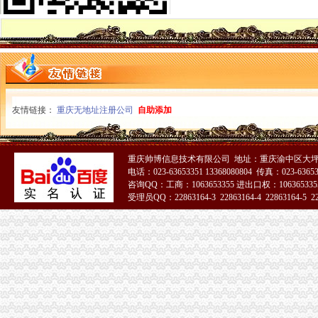
分公司注销登记-广西中小企业网
分公司注销登记
重庆分公司注销
顶呱呱律咨询注销公司的流程和咨询电话是什么-91股票网
重庆百货子公司或遭合同诈骗涉案金额达5591万元-新闻频道-和讯网
利宝保险大事记-利宝保险有限公司|来自美国的百年保险品牌世界
营业执照注销
友情链接：
重庆无地址注册公司
自助添加
居民想注销营业执照被要求开腿疼证明_凤凰资讯
营业执照注销具体流程_营业执照_会计网
个体户营业执照注销问题-温州市网络问政平台
重庆帅博信息技术有限公司 地址：重庆渝中区大坪莲
重庆营业执照注销
电话：023-63653351 13368080804 传真：023-6365
科技一般纳税人营业执照、代办股权变更、注销迁移转让-天津58同城
咨询QQ：工商：1063653355 进出口权：1063653355
【低价代办个体、公司工商执照,注销,代帐_低价代办公司开业一
受理员QQ：22863164-3 22863164-4 22863164-5 228
广告媒价格_优质广告媒批发/采购-机电之家
重庆公司注销
重庆测绘地理信息网
重庆市永川区烟草专卖局许可证注销况-重庆市烟草专卖局（公司）
重庆通信服务公司、中国邮政集团公司重庆市璧山区分公司、余昌德、
工商动态
我市重庆分公司注销出台在校大创办微型企业相关办法
市重庆代办公司局副巡视员高印平率队到南川局开展考核考察工作