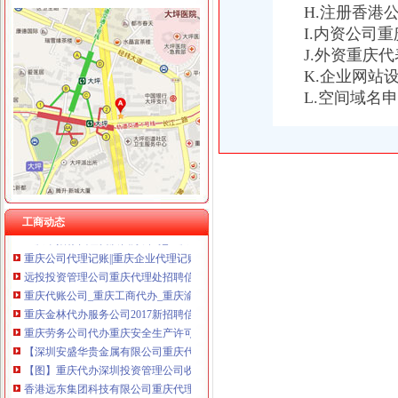
重庆卿倾商贸有限责任公司 渝江100万 （工商注册）
H.注册香港
重庆国洪体育设施有限公司
I.内资公司
重庆代办公司
重庆星竣贸易有限责任公司 渝中100万 （进出口权）
J.外资重庆
山东东方动力有限公司重庆代理_电话_地址_网站—广材网
重庆海谛升进出口贸易有限公司 渝北100万 （进出口权）
K.企业网站
【58同城】重庆工商注册_公司注册代理_代办注册公司价格
重庆奕欣锦诚商贸有限公司 渝九50万 （工商注册）
北京华夏航空服务有限公司重庆代理处-资质证书
L.空间域名
重庆信同广告有限公司 渝沙50万 （工商注册）
武汉奇迹商务有限公司重庆代理公司
重庆三虹房地产营销策划有限公司
【2015年武汉饰界批发重庆代理公司新招聘信息_电话_地址】-赶集网
重庆宝鹰汽车销售有限公司
重庆正全工商-重庆公司注册,重庆工商注册,代办营业执照,公司代
重庆工商,重庆专业执照代办,重庆营业执照代办,重庆公司注册
提供重庆公司代办注册优惠重庆代办房地产暂定资质-重庆资质代办-重
重庆注册公司|重庆代理记账|重庆代账选重庆新月会计|中小企业财税
工商动态
重庆市招标代理资质代办公司_重庆市代办招标代理资质公司-资质街
重庆公司代理记账||重庆企业代理记账
远投投资管理公司重庆代理处招聘信息_电话_地址-智联招聘
重庆代账公司_重庆工商代办_重庆渝中区代账公司_重庆市渝中区工商
重庆金林代办服务公司2017新招聘信息_电话_地址-58企业名录
重庆劳务公司代办重庆安全生产许可代办重庆代办建筑资质费用
【深圳安盛华贵金属有限公司重庆代理处】深圳安盛华贵金属有限公
【图】重庆代办深圳投资管理公司收购及转让_重庆渝中区公司注册-
香港远东集团科技有限公司重庆代理处企业评论
重庆代办开曼公司注【注册香港公司吧】_百度贴吧