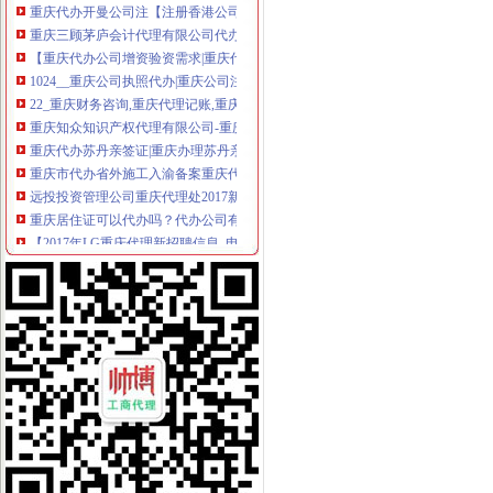
重庆三顾茅庐会计代理有限公司代办重庆公司注册,资质许可证审批
【重庆代办公司增资验资需求|重庆代办公司增资验资外包】-猪八戒网
1024__重庆公司执照代办|重庆公司注册代办_重庆齐齐会计代账公司
22_重庆财务咨询,重庆代理记账,重庆代办工商执照_重庆宁荣财务咨
重庆知众知识产权代理有限公司-重庆知众知识重庆代理有限公司
重庆代办苏丹亲签证|重庆办理苏丹亲签证申请流程_重庆签证中介
重庆市代办省外施工入渝备案重庆代办注册公司长期-重庆市巴渝中学-
远投投资管理公司重庆代理处2017新招聘信息_电话_地址-58企业
重庆居住证可以代办吗？代办公司有哪些-房天下买房知识
【2017年LG重庆代理新招聘信息_电话_地址】-赶集网
重庆资质代办厂家_重庆资质代办厂家/公司-阿里巴巴公司页
网站地图-重庆工商注册代办_重庆营业执照代办_重庆公司注销代办-重
【重庆代办宾馆过消防手续】重庆代办宾馆过消防手续批发价格,
重庆工商代办|重庆慢牛工商咨询有限公司-页
重庆公司注册_重庆注册公司商标代办_代理记账公司_重庆州顺利办
重庆营业执照代办_重庆巧蓉财务|重庆工商代办公司-重庆公司注册-重
荣安管业有限公司重庆代理_电话_地址_网站—广材网
为什么要选择重庆冠晨工商代办营业执照？-主营项目-重庆冠晨工商咨
山东东方动力有限公司重庆代理_电话_地址_网站—广材网
重庆代办工商执照,重庆商务信息咨询,重庆财务管理_重庆雅恩商
重庆社保代办公司收费-一流健康网2