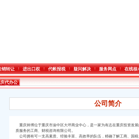
注销转让
进出口权
代帐报税
疑问解决
服务网点
在线核
重庆代办公
司
公司简介
重庆帅博位于重庆市渝中区大坪商业中心，是一家为有志在重庆投资发展
质服务的工商、财税咨询有限公司。
公司拥有可一支高素质、经验丰富、高效率的队伍，精确了解工商、国税