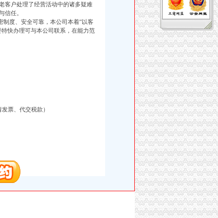
老客户处理了经营活动中的诸多疑难
与信任。
制度、安全可靠，本公司本着“以客
要特快办理可与本公司联系，在能力范
请发票、代交税款）