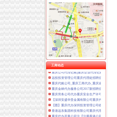
重庆国洪体育设施有限公司
重庆代办公司
重庆星竣贸易有限责任公司 渝中100万 （进出
重庆公司注册工商代办|重庆工商-页
重庆海谛升进出口贸易有限公司 渝北100万 （
香港远东集团科技有限公司重庆代理处企业评
重庆奕欣锦诚商贸有限公司 渝九50万 （工商注
【图】重庆代办深圳投资管理公司收购及转让_
重庆信同广告有限公司 渝沙50万 （工商注册）
武汉奇迹商务有限公司重庆代理公司
重庆三虹房地产营销策划有限公司
【2015年武汉饰界批发重庆代理公司新招聘信息
重庆宝鹰汽车销售有限公司
重庆正全工商-重庆公司注册,重庆工商注册,代
重庆工商,重庆专业执照代办,重庆营业执照代办
提供重庆公司代办注册优惠重庆代办房地产暂定
重庆注册公司|重庆代理记账|重庆代账选重庆新
重庆市招标代理资质代办公司_重庆市代办招标
工商动态
重庆公司代理记账||重庆企业代理记账
远投投资管理公司重庆代理处招聘信息_电话_地
重庆代账公司_重庆工商代办_重庆渝中区代账
重庆金林代办服务公司2017新招聘信息_电话_地
重庆劳务公司代办重庆安全生产许可代办重庆
【深圳安盛华贵金属有限公司重庆代理处】深
【图】重庆代办深圳投资管理公司收购及转让_
香港远东集团科技有限公司重庆代理处企业评
重庆代办开曼公司注【注册香港公司吧】_百度
重庆三顾茅庐会计代理有限公司代办重庆公司注