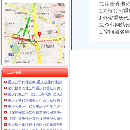
重庆卿倾商贸有限责任公司 渝江100万 （工商注册）
H.注册香港
重庆国洪体育设施有限公司
重庆代办公司
I.内资公司
重庆星竣贸易有限责任公司 渝中100万 （进出口权）
重庆公司注册工商代办|重庆工商-页
J.外资重庆
重庆海谛升进出口贸易有限公司 渝北100万 （进出口权）
重庆劳务公司代办重庆安全生产许可代办重庆代办建筑资质费用
K.企业网站
重庆奕欣锦诚商贸有限公司 渝九50万 （工商注册）
重庆红华仪器仪表有限公司/北京普源重庆代理
重庆信同广告有限公司 渝沙50万 （工商注册）
L.空间域名
武汉奇迹商务有限公司重庆代理公司
重庆三虹房地产营销策划有限公司
【2015年武汉饰界批发重庆代理公司新招聘信息_电话_地址】-赶集网
重庆宝鹰汽车销售有限公司
重庆正全工商-重庆公司注册,重庆工商注册,代办营业执照,公司代
重庆工商,重庆专业执照代办,重庆营业执照代办,重庆公司注册
提供重庆公司代办注册优惠重庆代办房地产暂定资质-重庆资质代办-重
重庆注册公司|重庆代理记账|重庆代账选重庆新月会计|中小企业财税
重庆市招标代理资质代办公司_重庆市代办招标代理资质公司-资质街
工商动态
重庆公司代理记账||重庆企业代理记账
远投投资管理公司重庆代理处招聘信息_电话_地址-智联招聘
重庆代账公司_重庆工商代办_重庆渝中区代账公司_重庆市渝中区工商
重庆金林代办服务公司2017新招聘信息_电话_地址-58企业名录
重庆劳务公司代办重庆安全生产许可代办重庆代办建筑资质费用
【深圳安盛华贵金属有限公司重庆代理处】深圳安盛华贵金属有限公
【图】重庆代办深圳投资管理公司收购及转让_重庆渝中区公司注册-
香港远东集团科技有限公司重庆代理处企业评论
重庆代办开曼公司注【注册香港公司吧】_百度贴吧