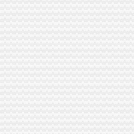
重庆注册公司|重庆代理记账|重庆代账选重庆新月会计|中小企业财税
重庆市招标代理资质代办公司_重庆市代办招标代理资质公司-资质街
重庆公司代理记账||重庆企业代理记账
远投投资管理公司重庆代理处招聘信息_电话_地址-智联招聘
重庆代账公司_重庆工商代办_重庆渝中区代账公司_重庆市渝中区工商
重庆金林代办服务公司2017新招聘信息_电话_地址-58企业名录
重庆劳务公司代办重庆安全生产许可代办重庆代办建筑资质费用
【深圳安盛华贵金属有限公司重庆代理处】深圳安盛华贵金属有限公
【图】重庆代办深圳投资管理公司收购及转让_重庆渝中区公司注册-
香港远东集团科技有限公司重庆代理处企业评论
重庆代办开曼公司注【注册香港公司吧】_百度贴吧
重庆三顾茅庐会计代理有限公司代办重庆公司注册,资质许可证审批
【重庆代办公司增资验资需求|重庆代办公司增资验资外包】-猪八戒网
1024__重庆公司执照代办|重庆公司注册代办_重庆齐齐会计代账公司
22_重庆财务咨询,重庆代理记账,重庆代办工商执照_重庆宁荣财务咨
重庆知众知识产权代理有限公司-重庆知众知识重庆代理有限公司
重庆代办苏丹亲签证|重庆办理苏丹亲签证申请流程_重庆签证中介
重庆市代办省外施工入渝备案重庆代办注册公司长期-重庆市巴渝中学-
远投投资管理公司重庆代理处2017新招聘信息_电话_地址-58企业
重庆居住证可以代办吗？代办公司有哪些-房天下买房知识
【2017年LG重庆代理新招聘信息_电话_地址】-赶集网