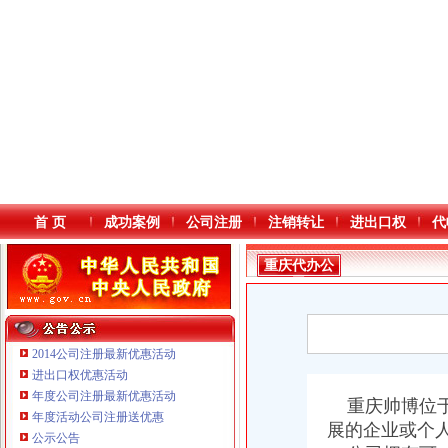
首 页
成功案例
公司注册
注销转让
进出口权
代
重庆代办公
司
2014公司注册最新优惠活动
进出口权优惠活动
年度公司注册最新优惠活动
本站导航
重庆帅博位于
年度活动公司注册送优惠
展的企业或个
公示公告