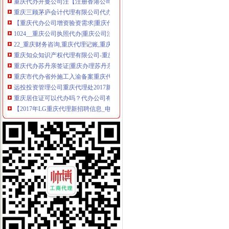
重庆三顾茅庐会计代理有限公司代办重庆公司注册,资质许可证审批
【重庆代办公司增资验资需求|重庆代办公司增资验资外包】-猪八戒网
1024__重庆公司执照代办|重庆公司注册代办_重庆齐齐会计代账公司
22_重庆财务咨询,重庆代理记账,重庆代办工商执照_重庆宁荣财务咨
重庆知众知识产权代理有限公司-重庆知众知识重庆代理有限公司
重庆代办苏丹亲签证|重庆办理苏丹亲签证申请流程_重庆签证中介
重庆市代办省外施工入渝备案重庆代办注册公司长期-重庆市巴渝中学-
远投投资管理公司重庆代理处2017新招聘信息_电话_地址-58企业
重庆居住证可以代办吗？代办公司有哪些-房天下买房知识
【2017年LG重庆代理新招聘信息_电话_地址】-赶集网
重庆资质代办厂家_重庆资质代办厂家/公司-阿里巴巴公司页
网站地图-重庆工商注册代办_重庆营业执照代办_重庆公司注销代办-重
【重庆代办宾馆过消防手续】重庆代办宾馆过消防手续批发价格,
重庆工商代办|重庆慢牛工商咨询有限公司-页
重庆公司注册_重庆注册公司商标代办_代理记账公司_重庆州顺利办
重庆营业执照代办_重庆巧蓉财务|重庆工商代办公司-重庆公司注册-重
荣安管业有限公司重庆代理_电话_地址_网站—广材网
为什么要选择重庆冠晨工商代办营业执照？-主营项目-重庆冠晨工商咨
山东东方动力有限公司重庆代理_电话_地址_网站—广材网
重庆代办工商执照,重庆商务信息咨询,重庆财务管理_重庆雅恩商
重庆社保代办公司收费-一流健康网2