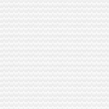
重庆居住证可以代办吗？代办公司有哪些-房天下买房知识
【2017年LG重庆代理新招聘信息_电话_地址】-赶集网
重庆资质代办厂家_重庆资质代办厂家/公司-阿里巴巴公司页
网站地图-重庆工商注册代办_重庆营业执照代办_重庆公司注销代办-重
【重庆代办宾馆过消防手续】重庆代办宾馆过消防手续批发价格,
重庆工商代办|重庆慢牛工商咨询有限公司-页
重庆公司注册_重庆注册公司商标代办_代理记账公司_重庆州顺利办
重庆营业执照代办_重庆巧蓉财务|重庆工商代办公司-重庆公司注册-重
荣安管业有限公司重庆代理_电话_地址_网站—广材网
为什么要选择重庆冠晨工商代办营业执照？-主营项目-重庆冠晨工商咨
山东东方动力有限公司重庆代理_电话_地址_网站—广材网
重庆代办工商执照,重庆商务信息咨询,重庆财务管理_重庆雅恩商
重庆社保代办公司收费-一流健康网2
代办汽车年审,代办汽车上户,代办车辆上牌-重庆六六八汽车经纪有
重庆代办智利亲签证|重庆代办理智利亲签证申请流程_重庆签证中介
企业工坊|重庆公司注册|重庆代理记账|重庆资质代办|重庆律服务|重庆
重庆代理记帐_重庆工商代办_重庆工商注册就找禾税科技
如何识别重庆代理注册公司资质_行业知识|重庆启辰工商咨询有限公司
重庆尼潍斯商务信息咨询有限公司,重庆尼潍斯公司,重庆工商代
突尼斯橄榄油进口重庆代理清关报关公司-企汇网
重庆红华仪器仪表有限公司/北京普源重庆代理