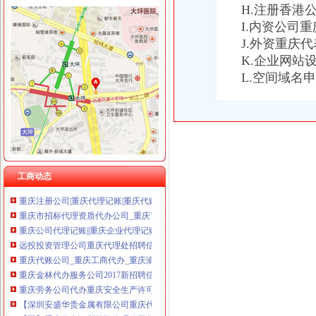
H.注册香港
I.内资公司
J.外资重庆
重庆代办公司
K.企业网站
重庆公司注册工商代办|重庆工商-页
L.空间域名
重庆劳务公司代办重庆安全生产许可代办重庆代办建筑资质费用
重庆红华仪器仪表有限公司/北京普源重庆代理
武汉奇迹商务有限公司重庆代理公司
【2015年武汉饰界批发重庆代理公司新招聘信息_电话_地址】-赶集网
重庆正全工商-重庆公司注册,重庆工商注册,代办营业执照,公司代
重庆工商,重庆专业执照代办,重庆营业执照代办,重庆公司注册
提供重庆公司代办注册优惠重庆代办房地产暂定资质-重庆资质代办-重
工商动态
重庆注册公司|重庆代理记账|重庆代账选重庆新月会计|中小企业财税
重庆市招标代理资质代办公司_重庆市代办招标代理资质公司-资质街
重庆公司代理记账||重庆企业代理记账
远投投资管理公司重庆代理处招聘信息_电话_地址-智联招聘
重庆代账公司_重庆工商代办_重庆渝中区代账公司_重庆市渝中区工商
重庆金林代办服务公司2017新招聘信息_电话_地址-58企业名录
重庆劳务公司代办重庆安全生产许可代办重庆代办建筑资质费用
【深圳安盛华贵金属有限公司重庆代理处】深圳安盛华贵金属有限公
【图】重庆代办深圳投资管理公司收购及转让_重庆渝中区公司注册-