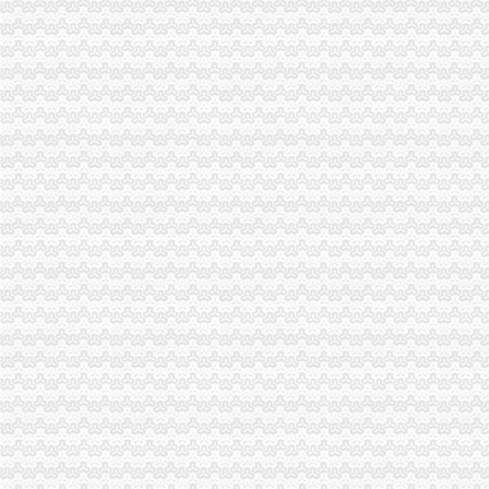
重庆代理注册公司时长,代理记账是什么？-商务服务-*一金融网
重庆代理商标注册哪家公司价格便宜？-商务服务-*一金融网
公司注册公司变更公司注销-工商代办-重庆树人会计师事务所-重庆
重庆代办车辆上牌公司聊聊新车上牌流程全攻略-重庆代办车辆过户,
重庆树人会计师事务所-重庆公司注册|重庆代理记账|重|合川工商代办