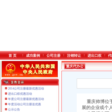
首 页
成功案例
公司注册
注销转让
进出口权
代
重庆代办公
司
2014公司注册最新优惠活动
进出口权优惠活动
年度公司注册最新优惠活动
本站导航
重庆帅博位于
年度活动公司注册送优惠
重庆鸽牌电线电缆有限公司 渝北10010万 (进出口权)
展的企业或个
公示公告
重庆傲志众达投资咨询有限责任公司 渝九1000万 （增资）