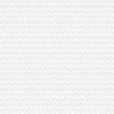
重庆居住证可以代办吗？代办公司有哪些-房天下买房知识
【2017年LG重庆代理新招聘信息_电话_地址】-赶集网
重庆资质代办厂家_重庆资质代办厂家/公司-阿里巴巴公司页
网站地图-重庆工商注册代办_重庆营业执照代办_重庆公司注销代办-重
【重庆代办宾馆过消防手续】重庆代办宾馆过消防手续批发价格,
重庆工商代办|重庆慢牛工商咨询有限公司-页
重庆公司注册_重庆注册公司商标代办_代理记账公司_重庆州顺利办
重庆营业执照代办_重庆巧蓉财务|重庆工商代办公司-重庆公司注册-重
荣安管业有限公司重庆代理_电话_地址_网站—广材网
为什么要选择重庆冠晨工商代办营业执照？-主营项目-重庆冠晨工商咨
山东东方动力有限公司重庆代理_电话_地址_网站—广材网
重庆代办工商执照,重庆商务信息咨询,重庆财务管理_重庆雅恩商
重庆社保代办公司收费-一流健康网2
代办汽车年审,代办汽车上户,代办车辆上牌-重庆六六八汽车经纪有
重庆代办智利亲签证|重庆代办理智利亲签证申请流程_重庆签证中介
企业工坊|重庆公司注册|重庆代理记账|重庆资质代办|重庆律服务|重庆
重庆代理记帐_重庆工商代办_重庆工商注册就找禾税科技
如何识别重庆代理注册公司资质_行业知识|重庆启辰工商咨询有限公司
重庆尼潍斯商务信息咨询有限公司,重庆尼潍斯公司,重庆工商代
突尼斯橄榄油进口重庆代理清关报关公司-企汇网
重庆红华仪器仪表有限公司/北京普源重庆代理