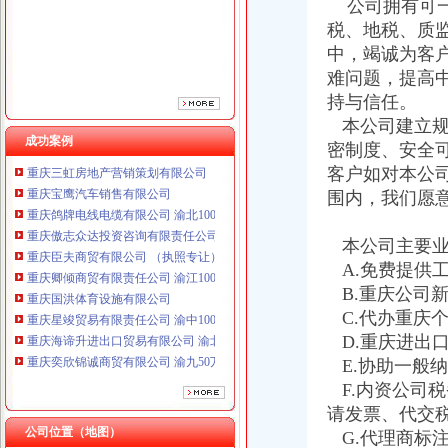
公司拥有可一
重庆臣夫商贸有限公司 （执照专让）
税、地税、质
重庆卿倾商贸有限责任公司 渝江100万 （工商注册）
中，竭诚为客
重庆国洪体育设施有限公司
重庆星竣贸易有限责任公司 渝中100万 （进出口权）
难问题，提高
重庆海谛升进出口贸易有限公司 渝北100万 （进出口权）
持与信任。
重庆奕欣锦诚商贸有限公司 渝九50万 （工商注册）
本公司建立规
重庆信同广告有限公司 渝沙50万 （工商注册）
成功案例
密制度、安全
重庆三虹房地产营销策划有限公司
客户如对本公
重庆宝鹰汽车销售有限公司
围内，我们愿
重庆鸽牌电线电缆有限公司 渝北10010万 (进出口权)
重庆傲志众达投资咨询有限责任公司 渝九1000万 （增资）
重庆臣夫商贸有限公司 （执照专让）
本公司主要业
重庆卿倾商贸有限责任公司 渝江100万 （工商注册）
A.免费提供
重庆国洪体育设施有限公司
B.重庆公司
重庆星竣贸易有限责任公司 渝中100万 （进出口权）
C.代办重庆
重庆海谛升进出口贸易有限公司 渝北100万 （进出口权）
D.重庆进出
重庆奕欣锦诚商贸有限公司 渝九50万 （工商注册）
E.协助一般
重庆信同广告有限公司 渝沙50万 （工商注册）
F.内资公司
重庆三虹房地产营销策划有限公司
重庆宝鹰汽车销售有限公司
请发票、代交
公司位置（地图）
G.代理商标