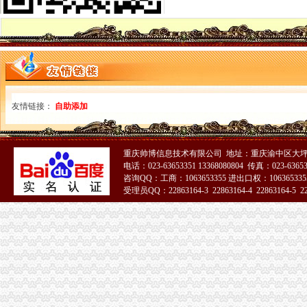
重庆代办工商执照,重庆商务信息咨询,重庆财务管理_重庆雅恩商
重庆社保代办公司收费-一流健康网2
代办汽车年审,代办汽车上户,代办车辆上牌-重庆六六八汽车经纪有
重庆代办智利亲签证|重庆代办理智利亲签证申请流程_重庆签证中介
企业工坊|重庆公司注册|重庆代理记账|重庆资质代办|重庆律服务|重庆
重庆代理记帐_重庆工商代办_重庆工商注册就找禾税科技
如何识别重庆代理注册公司资质_行业知识|重庆启辰工商咨询有限公司
重庆尼潍斯商务信息咨询有限公司,重庆尼潍斯公司,重庆工商代
友情链接：
自助添加
突尼斯橄榄油进口重庆代理清关报关公司-企汇网
重庆红华仪器仪表有限公司/北京普源重庆代理
重庆代理注册公司时长,代理记账是什么？-商务服务-*一金融网
重庆帅博信息技术有限公司 地址：重庆渝中区大坪莲
重庆代理商标注册哪家公司价格便宜？-商务服务-*一金融网
电话：023-63653351 13368080804 传真：023-6365
公司注册公司变更公司注销-工商代办-重庆树人会计师事务所-重庆
咨询QQ：工商：1063653355 进出口权：1063653355
重庆代办车辆上牌公司聊聊新车上牌流程全攻略-重庆代办车辆过户,
受理员QQ：22863164-3 22863164-4 22863164-5 228
重庆树人会计师事务所-重庆公司注册|重庆代理记账|重|合川工商代办
重庆代办公司
重庆公司注册工商代办|重庆工商-页
香港远东集团科技有限公司重庆代理处企业评论
【图】重庆代办深圳投资管理公司收购及转让_重庆渝中区公司注册-
武汉奇迹商务有限公司重庆代理公司
【2015年武汉饰界批发重庆代理公司新招聘信息_电话_地址】-赶集网
重庆正全工商-重庆公司注册,重庆工商注册,代办营业执照,公司代