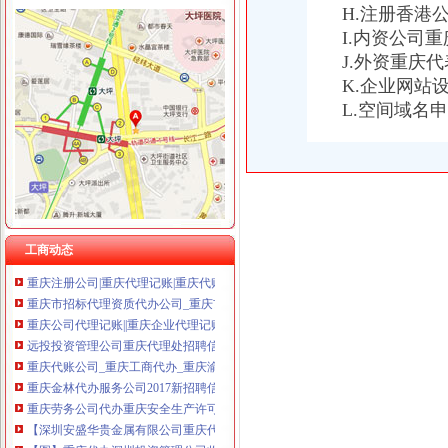
H.注册香港
I.内资公司
J.外资重庆
重庆代办公司
K.企业网站
重庆公司注册工商代办|重庆工商-页
L.空间域名
香港远东集团科技有限公司重庆代理处企业评论
【图】重庆代办深圳投资管理公司收购及转让_重庆渝中区公司注册-
武汉奇迹商务有限公司重庆代理公司
【2015年武汉饰界批发重庆代理公司新招聘信息_电话_地址】-赶集网
重庆正全工商-重庆公司注册,重庆工商注册,代办营业执照,公司代
重庆工商,重庆专业执照代办,重庆营业执照代办,重庆公司注册
提供重庆公司代办注册优惠重庆代办房地产暂定资质-重庆资质代办-重
工商动态
重庆注册公司|重庆代理记账|重庆代账选重庆新月会计|中小企业财税
重庆市招标代理资质代办公司_重庆市代办招标代理资质公司-资质街
重庆公司代理记账||重庆企业代理记账
远投投资管理公司重庆代理处招聘信息_电话_地址-智联招聘
重庆代账公司_重庆工商代办_重庆渝中区代账公司_重庆市渝中区工商
重庆金林代办服务公司2017新招聘信息_电话_地址-58企业名录
重庆劳务公司代办重庆安全生产许可代办重庆代办建筑资质费用
【深圳安盛华贵金属有限公司重庆代理处】深圳安盛华贵金属有限公
【图】重庆代办深圳投资管理公司收购及转让_重庆渝中区公司注册-