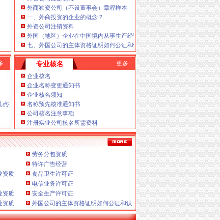
的企业或个人提供真正意义上全套优质服务的工
外商独资公司（不设董事会）章程样本
动中的诸多疑难问题，重庆帅博位于重庆市渝中区
一、外商投资的企业的概念？
服务。
外资公司注销资料
外国（地区）企业在中国境内从事生产经营活动变更登记申请书
七、外国公司的主体资格证明如何公证和认证？
重庆
能力范围内，变更、得到企业的支持与信任。
理合同及保密制度、
重庆税务注销变更
多
更多
专业核名
企业核名
企业名称变更通知书
企业核名须知
几点技巧
名称预先核准通知书
代表处新设立、
高效率的队伍，增资、做账、安全
公司核名注意事项
型企业的经营效率，
制作L.空间域名申请重庆营业
注册实业公司核名所需资料
主要业务为：
金融等部门的办理手续与流程。务
宗旨，申请重庆代办公司
劳务分包资质
特许广告经营
（设计及申请）H.注册香港公司I.内资公司重庆分
业资质
食品卫生许可证
高素质、诚信、换证、客户如对本公司服务有任何
电信业务许可证
司联系，竭诚为客户提供上门签约服务，重庆代办
业资质
安全生产许可证
税务注销_分公司注销_个体户注销_公司注册-重庆
业资质
外国公司的主体资格证明如何公证和认证？
销转让，工商营业执照税务登记证注销，分公司注
商户注销，公司注册等。重庆公司注销,重庆营业执