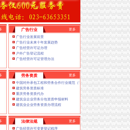
税务注销,重庆代办公司,个体执照注销,重庆税务注销
林绿化设计、
重庆代办公司农业机具、
苗木种植、
品的销售重庆公司注销
；销售初
级农产品、观赏植
经营）、销售；沼气、机电产品。法规规定应经审
;登记机关:重庆市工商行政管理局渝中区分局企
过年检的时间:2013年(2012年度)工商查询重庆营
多
更多
广告行业
庆代办公司法规禁止经营的不得经营；法律、
销
广告行业发展前景
围法律、企业(机构)名称:重庆百谷农业开发有限
广告行业未来十年发展趋势
族路18号14-2工商注册号:500103000093259
广告经营许可证办理
期:2010-07-19企业(机构)类型:有限责任公司(私
50经营范围:农业项目投资咨询；农业用温室大棚的技术
户外广告登记流程
；蔬菜、法规规定应经审批而未获审批前不得经营
广告经营许可证管理办法
政管理局渝北区分重庆营业执照注销
局企业状态:存活年检
业(机构)名称:重庆雷森堡网络科技有限公司住所
街道花卉园东路38号富贵花园1幢5-2工商注册
多
更多
劳务资质
表人(负责人):汤红军成立日期:2013-06-20企业(机构)类
中国对外承包工程和劳务合作行业规范（试行）
(金)(万元):10经营范围:网站设计、**国家法律、
建筑劳务资质标准
重庆劳务资质代办
硬件开发、
建筑业企业劳务分包资质申报材料
络技术推广；互联网信息咨询；代办订房服务；会
建筑业企业劳务资质办理流程
咨询。
家法律、
多
更多
法律法规
不得经营；国家法律、
广告经营许可变更登记程序