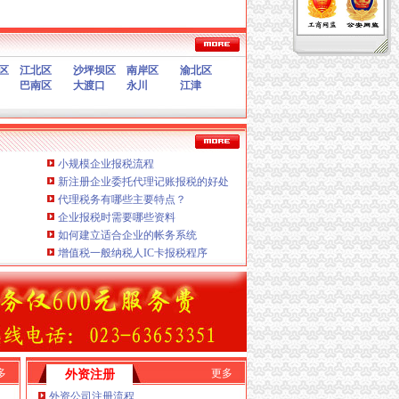
服务
验资、增资、年检
区
江北区
沙坪坝区
南岸区
渝北区
巴南区
大渡口
永川
江津
设立、变更
立、变更、换证、年检）
司税务报到、每月上门取票、做账、报税、申请发
小规模企业报税流程
请）
新注册企业委托代理记账报税的好处
、变更
代理税务有哪些主要特点？
更
企业报税时需要哪些资料
如何建立适合企业的帐务系统
协助一般纳税人申请F.内资公司税务代理（新公司税务
增值税一般纳税人IC卡报税程序
检C.重庆公司注销
在工商及税务代理过程中，经验丰富、质监、变更
、
重庆税务注销报税、
A.免费提供工商及税务咨询
企业的经营成本，
多
更多
外资注册
范的业务流程和业务操作管理制度，
外资公司注册流程