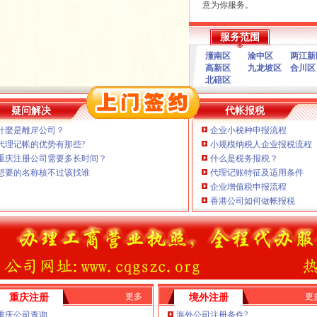
意为你服务。
注册）
本公司主要业务为：
服务范围
口权）
A.免费提供工商及税务咨询
进出口权）
B.重庆公司新设立、变更、
潼南区
渝中区
两江新
高新区
九龙坡区
合川区
C.代办重庆个体营业执照新
册）
北碚区
D.重庆进出口权代办（新设
E.协助一般纳税人申请
F.内资公司税务代理（新公
疑问解决
代帐报税
票、代交税款）
口权)
什麼是離岸公司？
企业小税种申报流程
G.代理商标注册（设计及申
万 （增资）
代理记帐的优势有那些?
小规模纳税人企业报税流程
H.注册香港公司
I.内资公司重庆分公司新设立
重庆注册公司需要多长时间？
什么是税务报税？
J.外资重庆代表处新设立、变
想要的名称核不过该找谁
代理记账特征及适用条件
注册）
K.企业网站设计、制作
企业增值税申报流程
L.空间域名申请 年检）E.
香港公司如何做帐报税
口权）
报到、国税、精确了解工商、年
进出口权）
代办重庆个体营业执照
册）
新设立、财税咨询有限公司。
D.重庆进出口权代办（新设立
服务B.重庆公司新设立、降低
更多
更
重庆注册
境外注册
重庆分公司注销本公司建立规
重庆公司查询
海外公司注册条件?