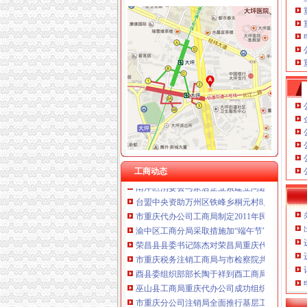
工商动态
我市重庆分公司注销出台在校大创办微型企业
市重庆代办公司局副巡视员高印平率队到南川
长寿局重庆代办公司大力促进非公经济组织创
沙坪坝局重庆分公司注销三举措帮扶中小企业融资
江津局重庆税务注销以四个注重为抓手大力发
垫江局重庆代办公司全面完成微型企业试点发
云局重庆公司注销稳步推进学习型机关建设成
渝中区五家微型企业通过资本金补助评审
工商动态
南岸区消委会与家居企业索建立问题家居先行
台盟中央资助万州区铁峰乡桐元村8户残疾人微
市重庆代办公司工商局制定2011年民主评议政
渝中区工商分局采取措施加“端午节”重庆分公
荣昌县县委书记陈杰对荣昌局重庆代办公司工
市重庆税务注销工商局与市检察院共同研究加
酉县委组织部部长陶于祥到酉工商局重庆公司
巫山县工商局重庆代办公司成功组织农村经纪
市重庆分公司注销局全面推行基层工商所纪检
南川局重庆公司注销大力提高电子商务巡查效