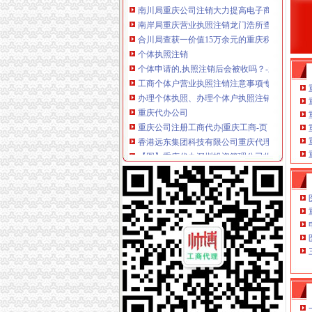
南岸局重庆营业执照注销龙门浩所查获2424听
合川局查获一价值15万余元的重庆税务注销涉
个体执照注销
个体申请的,执照注销后会被收吗？-新手报到区
工商个体户营业执照注销注意事项专业代办营业
办理个体执照、办理个体户执照注销、变更个体户
重庆代办公司
重庆公司注册工商代办|重庆工商-页
香港远东集团科技有限公司重庆代理处企业评
【图】重庆代办深圳投资管理公司收购及转让_
税务注销
增值税一般纳税人税务注销注意事项-软银财务
南京税务注销代理原则-中介代理-番禺社区网
工商税务变更、注销-青青岛社区
重庆税务注销
【重庆亿源财税融资咨询代办营业执照营业哪家
为什么需要撤销西部吸直辖市？2011年四川上
税务代理服务、帐务清理-重庆便民网
分公司注销
上海分公司注销流程_上海扬辉注册公司
车讯互联：关于分公司注销的公告