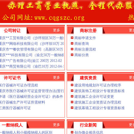
照注销,重庆分公司注销,重庆
冒王老吉
农业综合技术开发及咨询；园
嫌销售无中文标签进口葡萄酒案件
太阳能技术的研究及其配套产
物销售（不含林木种子生产、
-信用
批而未获审批前不得经营』★★
业状态:存活年检情况:最近一次通
执照注销-爱喇叭网
更多
更
公司转让
商标注册
业执照注销
重
重庆税务注销肥料、
护照-北京58同城
重庆**工贸有限公司（沙坪坝区50万一般纳税人 2010-05 已转
商标申请文件
售及安装；农田水利、『以上范
重庆**网络科技有限公司（沙坪坝10万 2011-04 已转
商标查询
公司住所(经营场所):重庆市渝中区民
重庆市**餐饮管理有限公司（高新区50万 2010-05 已注销
商标注册流程
法定代表人(负责人):冉明权成立日
论
重庆***科技有限公司（渝北50万一般纳税人 2010-06 已转
商标分类
营)注册资本(金)(万元):6
重庆渝中区公司注册-
开发、施工（凭资质证执业）
重庆**广告有限公司(渝江 200万 2012-02
**;登记机关:重庆市工商行
重庆**商贸有限公司（渝巴10万 2012-04-18 已转
查询重庆公司注销企
情况:无工商
咨询
(经营场所):重庆市渝北区龙溪
更多
更
许可证书
建筑资质
号:500112000179934法定代
医疗器械许可证办理流程
建设用地规划许可证办理程序
型:有限责任公司(私营)注册资本
重庆市医疗器械许可证监督管理办法(暂行)
建筑装饰工程设计专项资质标准
申请《医疗器械经营企业许可证》的条件
建筑施工企业许可证变更
重庆代办公司制作；计算机软
比较好】价格,厂家,
医疗器械生产许可证所需材料
建筑施工企业资质证办理流程
缴中央的税收是重庆的
重庆税务注销销售；互联网网
三类医疗器械许可证
建筑幕墙工程设计专项资质标准
务服务；酒店管理；商务信息
法规禁止经营的不得经营；国
更多
更
一般纳税人
行业新闻
重庆代办公司法规禁止经营的
一般纳税人和小规模纳税人的区别
创办微企相关信息