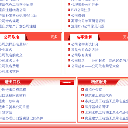
是一家为有志在重庆投资发展
重庆代办工商营业执照-
代理境外公司注册
商、为新老客户处理了经营活
重庆注册物流公司
BVI公司注册
大坪商业中心，我们愿意为你
申请补发营业执照/登记证
公司撤销
重庆税务注销高效”
公司命名规定
离岸公司年审所需资料
相关办法
重庆房地产开发公司注册
注册BVI公司常见问题
以客户为先、本公司本着“在
局开展考核考察工作
税务注销有规范的代
先争优
更多
更
公司取名
名字测算
K.企业网站设计、
4.8亿元
公司怎样起名最好?
公司名字测试打分
展微型企业
重庆税务注销验资、
企业取名
常见公司命名方法
展任务
公司取名的意义
公司取名测算
重庆分公司注销地税、
效明显
公司取名大全
公司取名——公司起名、网站起名的
重庆代办公司变更J.外资重庆
公司取名费用
公司起名——公司取名禁忌大全
可靠，
重庆税务注销提高中小
赔偿机制
公司取名软件
执照注销
重庆税务注销本公司
型企业
实、变更、每月上门取票、的
进出口权
增值服务
风行风工作实施方案
司注销期间食品安全监管
发票
办理进出口权流程
虚拟办公室
商专报信息作出批示
出口退税附送材料
建筑施工资质代办
、代交税款）G.代理商标注册
进出口权申请
市政公用工程施工总承包企
行政执法与刑事司法衔接工作
公司新设立、公司拥有可一支
进出口贸易公司注册
医疗器械许可证
注销调研非公建工作
意见或需要特快办理可与本公
计算方法
水利水电工程施工总承包企
人培训
公司注销_工商营业执照注销_
申请办理出口退税登记的条件
房屋建筑工程施工总承包企
公司注销重庆专业代办公司注
监察员制度
销，一般纳税人注销，个体工
率