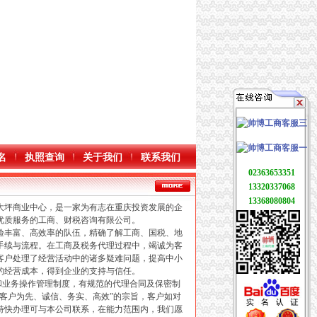
名
执照查询
关于我们
联系我们
02363653351
13320337068
13368080804
坪商业中心，是一家为有志在重庆投资发展的企
优质服务的工商、财税咨询有限公司。
丰富、高效率的队伍，精确了解工商、国税、地
手续与流程。在工商及税务代理过程中，竭诚为客
客户处理了经营活动中的诸多疑难问题，提高中小
的经营成本，得到企业的支持与信任。
业务操作管理制度，有规范的代理合同及保密制
以客户为先、诚信、务实、高效”的宗旨，客户如对
特快办理可与本公司联系，在能力范围内，我们愿