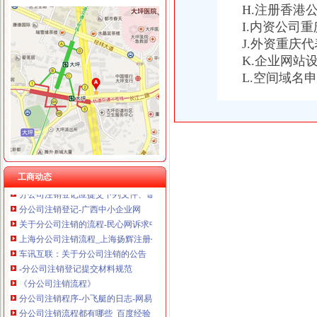
H.注册香港
I.内资公司
J.外资重庆
K.企业网站
分公司注销
L.空间域名
北京海淀分公司注销办理流程及费用-爱喇叭网
丰台外资分公司注销_专业外资注销_代理外资分公司注销
分公司注销登记的审批
【公司注销（内资公司注销,内资分公司注销）】价格_厂家_图片-Hc
分公司注销有哪些要求？-FAQ-香港瑞丰会计事务所
上海分公司注销一般流程是什么-爱喇叭网
||分公司注销公告--（登注销公告）（图）-供应信息-环球经贸网
工商动态
分公司注销登记应提交下列文件、证件
分公司注销登记-广西中小企业网
关于分公司注销的流程-民心网诉求中心
上海分公司注销流程_上海扬辉注册公司
车讯互联：关于分公司注销的公告
-分公司注销登记提交材料规范
《分公司注销流程》
分公司注销程序-小飞艇的日志-网易博客
分公司注销流程都有哪些_百度经验