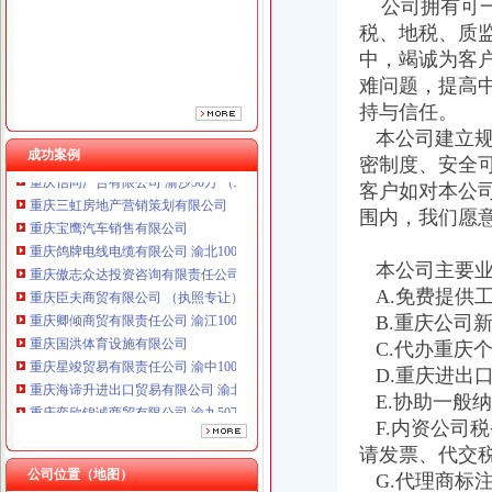
重庆傲志众达投资咨询有限责任公司 渝九1000万 （增资）
公司拥有可一
重庆臣夫商贸有限公司 （执照专让）
税、地税、质
重庆卿倾商贸有限责任公司 渝江100万 （工商注册）
中，竭诚为客
重庆国洪体育设施有限公司
难问题，提高
重庆星竣贸易有限责任公司 渝中100万 （进出口权）
持与信任。
重庆海谛升进出口贸易有限公司 渝北100万 （进出口权）
本公司建立规
重庆奕欣锦诚商贸有限公司 渝九50万 （工商注册）
成功案例
密制度、安全
重庆信同广告有限公司 渝沙50万 （工商注册）
重庆三虹房地产营销策划有限公司
客户如对本公
重庆宝鹰汽车销售有限公司
围内，我们愿
重庆鸽牌电线电缆有限公司 渝北10010万 (进出口权)
重庆傲志众达投资咨询有限责任公司 渝九1000万 （增资）
本公司主要业
重庆臣夫商贸有限公司 （执照专让）
A.免费提供
重庆卿倾商贸有限责任公司 渝江100万 （工商注册）
B.重庆公司
重庆国洪体育设施有限公司
C.代办重庆
重庆星竣贸易有限责任公司 渝中100万 （进出口权）
重庆海谛升进出口贸易有限公司 渝北100万 （进出口权）
D.重庆进出
重庆奕欣锦诚商贸有限公司 渝九50万 （工商注册）
E.协助一般
重庆信同广告有限公司 渝沙50万 （工商注册）
F.内资公司
重庆三虹房地产营销策划有限公司
请发票、代交
重庆宝鹰汽车销售有限公司
公司位置（地图）
G.代理商标