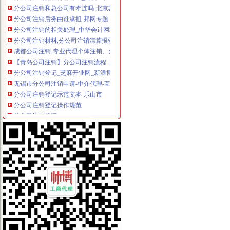
分公司注销和总公司有牵连吗-北京其他律咨询-邦网,免费为您解
分公司注销后务由谁承担-邦网专题
分公司注销的相关处理_中华会计网校论坛
分公司注销材料,分公司注销清算报告吗,分公司注销清算报告-
成都公司注销-专业代理个体注销、分公司注销办理_金立方财税
【青岛公司注销】分公司注销流程【今日推荐网】
分公司注销登记_芝麻开业网_新浪博客
无锡市分公司注销申请-中介代理-互动百科
分公司注销登记示范文本-乐山市
分公司注销登记操作规范
分公司注销登记
分公司注销登记一次告知单
怎么注销总公司及分公司注销税务需要哪些材料及流程_2017新公司
无锡分公司注销程序
分公司注销登记-办事指南-中国拜城
深圳分公司的注销流程有哪些-咨询培训-六安新闻网
/分公司注销公告登报/-供应信息-环球经贸网
鼓楼分公司注销说明_注销公司流程及费用-中介代理-久久信息网
分公司注销登记后劳动者该向谁主张权利-劳动关系-中国就业网
有限责任公司及分公司注销登记
关于厦门分公司注销完成的公告|议案|监事_凤凰财经
【分公司注销代办|分公司注销|天行健】价格_厂家_图片-Hc360慧聪网