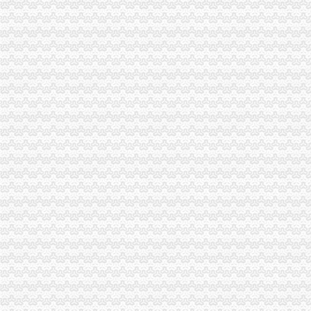
上海分公司注销一般流程是什么-爱喇叭网
||分公司注销公告--（登注销公告）（图）-供应信息-环球经贸网
分公司注销登记应提交下列文件、证件
分公司注销登记-广西中小企业网
关于分公司注销的流程-民心网诉求中心
上海分公司注销流程_上海扬辉注册公司
车讯互联：关于分公司注销的公告
-分公司注销登记提交材料规范
《分公司注销流程》
分公司注销程序-小飞艇的日志-网易博客
分公司注销流程都有哪些_百度经验
分公司注销和总公司有牵连吗-北京其他律咨询-邦网,免费为您解
分公司注销后务由谁承担-邦网专题
分公司注销的相关处理_中华会计网校论坛
分公司注销材料,分公司注销清算报告吗,分公司注销清算报告-
成都公司注销-专业代理个体注销、分公司注销办理_金立方财税
【青岛公司注销】分公司注销流程【今日推荐网】
分公司注销登记_芝麻开业网_新浪博客
无锡市分公司注销申请-中介代理-互动百科
分公司注销登记示范文本-乐山市
分公司注销登记操作规范