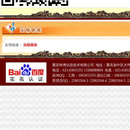
分公司注销是否要清算_分公司注销_上海誉胜注册公司代理,代理注
分公司注销决定-示范文本
分公司注销登记操作规范
【深圳分公司注销程序】_深圳分公司注销程序厂家批发-虎易网
分公司注销登记办事指南-公司登记-临桂区门户网站
如何办理分公司注销-成功案例-尚标
《分公司注销决定书》_优秀范文十篇
友情链接：
自助添加
公司注销、分公司注销-徐州58同城
新分公司注销流程
分公司注销登记
重庆帅博信息技术有限公司 地址：重庆渝中区大坪莲
分公司注销登记审批操作规范
电话：023-63653351 13368080804 传真：023-6365
办理内资公司注销分公司注销外资公司注销【今日推荐网-北京工商/税
咨询QQ：工商：1063653355 进出口权：1063653355
广州分公司注销所需材料【今日推荐网】
受理员QQ：22863164-3 22863164-4 22863164-5 228
分公司注销登记_分公司注销登记_破产申办_面向企业_网上办事_泸州
分公司注销登记提交材料规范
分公司注销
无锡市分公司注销申请-中介代理-互动百科
上海分公司注销流程_上海扬辉注册公司
车讯互联：关于分公司注销的公告
【公司注销（内资公司注销,内资分公司注销）】价格_厂家_图片-Hc
分公司注销有哪些要求？-FAQ-香港瑞丰会计事务所