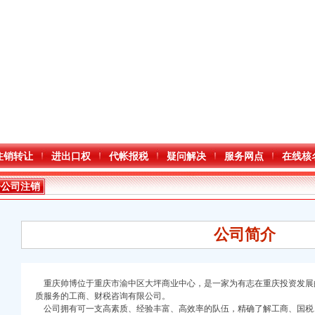
注销转让
进出口权
代帐报税
疑问解决
服务网点
在线核
分公司注销
公司简介
重庆帅博位于重庆市渝中区大坪商业中心，是一家为有志在重庆投资发展
质服务的工商、财税咨询有限公司。
公司拥有可一支高素质、经验丰富、高效率的队伍，精确了解工商、国税