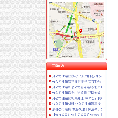
重庆奕欣锦诚商贸有限公司 渝九50万 （工商注
公司注销分公司注销,老公司注销疑难-青青岛社
重庆信同广告有限公司 渝沙50万 （工商注册）
【公司注销（内资公司注销,内资分公司注销）】价
重庆三虹房地产营销策划有限公司
分公司注销有哪些要求？-FAQ-香港瑞丰会计
重庆宝鹰汽车销售有限公司
上海分公司注销一般流程是什么-爱喇叭网
||分公司注销公告--（登注销公告）（图）-供应
分公司注销登记应提交下列文件、证件
分公司注销登记-广西中小企业网
关于分公司注销的流程-民心网诉求中心
上海分公司注销流程_上海扬辉注册公司
车讯互联：关于分公司注销的公告
-分公司注销登记提交材料规范
《分公司注销流程》
工商动态
分公司注销程序-小飞艇的日志-网易博客
分公司注销流程都有哪些_百度经验
分公司注销和总公司有牵连吗-北京其他律咨询-
分公司注销后务由谁承担-邦网专题
分公司注销的相关处理_中华会计网校论坛
分公司注销材料,分公司注销清算报告吗,分公司
成都公司注销-专业代理个体注销、分公司注销
【青岛公司注销】分公司注销流程【今日推荐
分公司注销登记_芝麻开业网_新浪博客