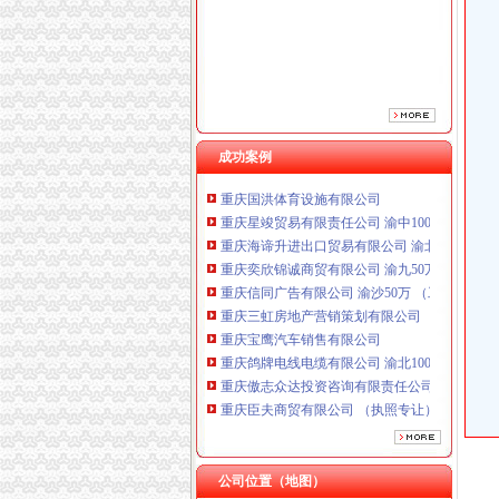
重庆鸽牌电线电缆有限公司 渝北10010万 (进出
重庆傲志众达投资咨询有限责任公司 渝九1000
重庆臣夫商贸有限公司 （执照专让）
重庆卿倾商贸有限责任公司 渝江100万 （工商
成功案例
重庆国洪体育设施有限公司
重庆星竣贸易有限责任公司 渝中100万 （进出
重庆海谛升进出口贸易有限公司 渝北100万 （
重庆奕欣锦诚商贸有限公司 渝九50万 （工商注
重庆信同广告有限公司 渝沙50万 （工商注册）
重庆三虹房地产营销策划有限公司
重庆宝鹰汽车销售有限公司
重庆鸽牌电线电缆有限公司 渝北10010万 (进出
重庆傲志众达投资咨询有限责任公司 渝九1000
重庆臣夫商贸有限公司 （执照专让）
重庆卿倾商贸有限责任公司 渝江100万 （工商
重庆国洪体育设施有限公司
分公司注销
重庆星竣贸易有限责任公司 渝中100万 （进出
分公司注销程序（doc41页）_营销知识_精品资
公司位置（地图）
重庆海谛升进出口贸易有限公司 渝北100万 （
分公司注销登记