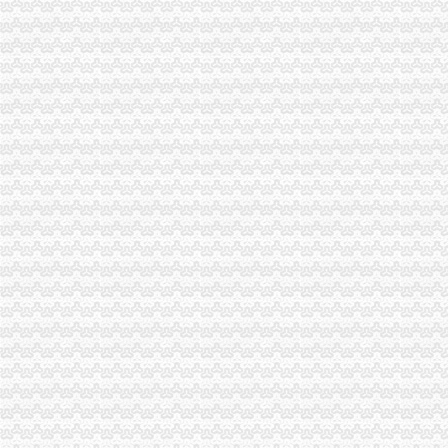
分公司注销登记-办事指南-中国拜城
深圳分公司的注销流程有哪些-咨询培训-六安新闻网
/分公司注销公告登报/-供应信息-环球经贸网
鼓楼分公司注销说明_注销公司流程及费用-中介代理-久久信息网
分公司注销登记后劳动者该向谁主张权利-劳动关系-中国就业网
有限责任公司及分公司注销登记
关于厦门分公司注销完成的公告|议案|监事_凤凰财经
【分公司注销代办|分公司注销|天行健】价格_厂家_图片-Hc360慧聪网
分公司注销是否要清算_分公司注销_上海誉胜注册公司代理,代理注
分公司注销决定-示范文本
分公司注销登记操作规范
【深圳分公司注销程序】_深圳分公司注销程序厂家批发-虎易网
分公司注销登记办事指南-公司登记-临桂区门户网站
如何办理分公司注销-成功案例-尚标
《分公司注销决定书》_优秀范文十篇
公司注销、分公司注销-徐州58同城
新分公司注销流程
分公司注销登记
分公司注销登记审批操作规范
办理内资公司注销分公司注销外资公司注销【今日推荐网-北京工商/税
广州分公司注销所需材料【今日推荐网】
分公司注销登记_分公司注销登记_破产申办_面向企业_网上办事_泸州