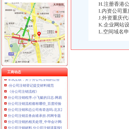
分公司注销
H.注册香港
重庆星竣贸易有限责任公司 渝中100万 （进出口权）
无锡市分公司注销申请-中介代理-互动百科
I.内资公司
重庆海谛升进出口贸易有限公司 渝北100万 （进出口权）
上海分公司注销流程_上海扬辉注册公司
重庆奕欣锦诚商贸有限公司 渝九50万 （工商注册）
J.外资重庆
车讯互联：关于分公司注销的公告
重庆信同广告有限公司 渝沙50万 （工商注册）
K.企业网站
【公司注销（内资公司注销,内资分公司注销）】价格_厂家_图片-Hc
重庆三虹房地产营销策划有限公司
L.空间域名
分公司注销有哪些要求？-FAQ-香港瑞丰会计事务所
重庆宝鹰汽车销售有限公司
上海分公司注销一般流程是什么-爱喇叭网
||分公司注销公告--（登注销公告）（图）-供应信息-环球经贸网
分公司注销登记应提交下列文件、证件
分公司注销登记-广西中小企业网
关于分公司注销的流程-民心网诉求中心
上海分公司注销流程_上海扬辉注册公司
工商动态
车讯互联：关于分公司注销的公告
-分公司注销登记提交材料规范
《分公司注销流程》
分公司注销程序-小飞艇的日志-网易博客
分公司注销流程都有哪些_百度经验
分公司注销和总公司有牵连吗-北京其他律咨询-邦网,免费为您解
分公司注销后务由谁承担-邦网专题
分公司注销的相关处理_中华会计网校论坛
分公司注销材料,分公司注销清算报告吗,分公司注销清算报告-