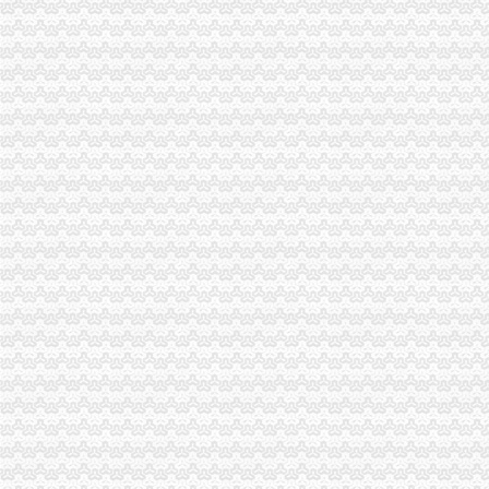
上海分公司注销一般流程是什么-爱喇叭网
||分公司注销公告--（登注销公告）（图）-供应信息-环球经贸网
分公司注销登记应提交下列文件、证件
分公司注销登记-广西中小企业网
关于分公司注销的流程-民心网诉求中心
上海分公司注销流程_上海扬辉注册公司
车讯互联：关于分公司注销的公告
-分公司注销登记提交材料规范
《分公司注销流程》
分公司注销程序-小飞艇的日志-网易博客
分公司注销流程都有哪些_百度经验
分公司注销和总公司有牵连吗-北京其他律咨询-邦网,免费为您解
分公司注销后务由谁承担-邦网专题
分公司注销的相关处理_中华会计网校论坛
分公司注销材料,分公司注销清算报告吗,分公司注销清算报告-
成都公司注销-专业代理个体注销、分公司注销办理_金立方财税
【青岛公司注销】分公司注销流程【今日推荐网】
分公司注销登记_芝麻开业网_新浪博客
无锡市分公司注销申请-中介代理-互动百科
分公司注销登记示范文本-乐山市
分公司注销登记操作规范
分公司注销登记