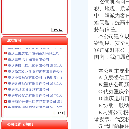
重庆傲志众达投资咨询有限责任公司 渝九1000万 （增资）
公司拥有可一
重庆臣夫商贸有限公司 （执照专让）
税、地税、质
重庆卿倾商贸有限责任公司 渝江100万 （工商注册）
中，竭诚为客
重庆国洪体育设施有限公司
难问题，提高
重庆星竣贸易有限责任公司 渝中100万 （进出口权）
持与信任。
重庆海谛升进出口贸易有限公司 渝北100万 （进出口权）
本公司建立规
重庆奕欣锦诚商贸有限公司 渝九50万 （工商注册）
成功案例
重庆信同广告有限公司 渝沙50万 （工商注册）
密制度、安全
重庆三虹房地产营销策划有限公司
客户如对本公
重庆宝鹰汽车销售有限公司
围内，我们愿
重庆鸽牌电线电缆有限公司 渝北10010万 (进出口权)
重庆傲志众达投资咨询有限责任公司 渝九1000万 （增资）
本公司主要业
重庆臣夫商贸有限公司 （执照专让）
A.免费提供
重庆卿倾商贸有限责任公司 渝江100万 （工商注册）
B.重庆公司
重庆国洪体育设施有限公司
重庆星竣贸易有限责任公司 渝中100万 （进出口权）
C.代办重庆
重庆海谛升进出口贸易有限公司 渝北100万 （进出口权）
D.重庆进出
重庆奕欣锦诚商贸有限公司 渝九50万 （工商注册）
E.协助一般
重庆信同广告有限公司 渝沙50万 （工商注册）
F.内资公司
重庆三虹房地产营销策划有限公司
请发票、代交
重庆宝鹰汽车销售有限公司
公司位置（地图）
G.代理商标