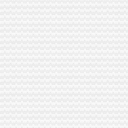
分公司注销登记一次告知单
怎么注销总公司及分公司注销税务需要哪些材料及流程_2017新公司
无锡分公司注销程序
分公司注销登记-办事指南-中国拜城
深圳分公司的注销流程有哪些-咨询培训-六安新闻网
/分公司注销公告登报/-供应信息-环球经贸网
鼓楼分公司注销说明_注销公司流程及费用-中介代理-久久信息网
分公司注销登记后劳动者该向谁主张权利-劳动关系-中国就业网
有限责任公司及分公司注销登记
关于厦门分公司注销完成的公告|议案|监事_凤凰财经
【分公司注销代办|分公司注销|天行健】价格_厂家_图片-Hc360慧聪网
分公司注销是否要清算_分公司注销_上海誉胜注册公司代理,代理注
分公司注销决定-示范文本
分公司注销登记操作规范
【深圳分公司注销程序】_深圳分公司注销程序厂家批发-虎易网
分公司注销登记办事指南-公司登记-临桂区门户网站
如何办理分公司注销-成功案例-尚标
《分公司注销决定书》_优秀范文十篇
公司注销、分公司注销-徐州58同城
新分公司注销流程
分公司注销登记