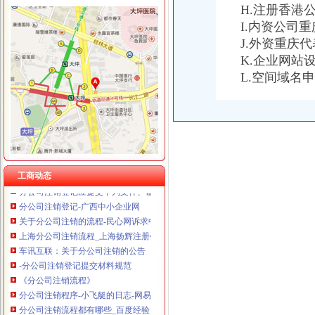
H.注册香港
I.内资公司
J.外资重庆
K.企业网站
分公司注销
L.空间域名
分公司注销程序（doc41页）_营销知识_精品资料网
分公司注销登记
公司注销分公司注销,老公司注销疑难-青青岛社区
【公司注销（内资公司注销,内资分公司注销）】价格_厂家_图片-Hc
分公司注销有哪些要求？-FAQ-香港瑞丰会计事务所
上海分公司注销一般流程是什么-爱喇叭网
||分公司注销公告--（登注销公告）（图）-供应信息-环球经贸网
工商动态
分公司注销登记应提交下列文件、证件
分公司注销登记-广西中小企业网
关于分公司注销的流程-民心网诉求中心
上海分公司注销流程_上海扬辉注册公司
车讯互联：关于分公司注销的公告
-分公司注销登记提交材料规范
《分公司注销流程》
分公司注销程序-小飞艇的日志-网易博客
分公司注销流程都有哪些_百度经验
分公司注销和总公司有牵连吗-北京其他律咨询-邦网,免费为您解