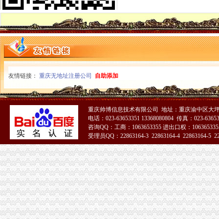
注销分公司-公司注销-淘丁财税
丰台外资分公司注销_专业外资注销_代理外资分公司注销
重庆分公司注销
四川成渝高速公路股份有限公司-搜百科
现在回重庆了,没用了,能在重庆注销吗–安居客房产问答
小贷公司融资难或迎新轮洗牌：一年注销超150家-搜狐财经
营业执照注销
友情链接：
重庆无地址注册公司
自助添加
北京代办注册公司_代理工商注册_代办营业执照_公司转让注销_代理记
注销营业执照要办理的手续_第1页_南京会计培训and大智会计实践培
咨询一下,如何注销营业执照_已解决-阿里巴巴生意经
重庆帅博信息技术有限公司 地址：重庆渝中区大坪莲
重庆营业执照注销
电话：023-63653351 13368080804 传真：023-6365
我是个体工商户人,下面是12年和人签的协议。现在不想租了。想把
咨询QQ：工商：1063653355 进出口权：1063653355
重庆江津：工商登记注册进入“互联网+”时代_未来网
受理员QQ：22863164-3 22863164-4 22863164-5 228
店面营业执照被吊销-松江-注册公司问题解答-上海注册公司网
重庆公司注销
重庆晚报社刊登公司注销登报/声明启示登报/证件丢失登报挂失-淘宝网
重庆百货注销子公司新世纪百货业绩下滑成诱因？-财经-化妆品财经在
重庆市文化委员会关于同意重庆古典网络科技有限公司申请注销有关事
工商动态
市局六项措施推进“双”重庆营业执照注销行动后期工作
垫江局重庆代办公司造微企孵化园推进微型企业快速发展