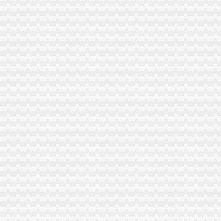
个体工商营业执照注销申请表.doc下载-支持高清免费浏览-max文档
重庆代办公司
重庆资质代办_电力资质代办_建筑施工资质代办公司-重庆扬智企业管
山东东方动力有限公司重庆代理_电话_地址_网站—广材网
【58同城】重庆工商注册_公司注册代理_代办注册公司价格
税务注销
税务注销所需时间
四川成都代办税务注销要哪些材料？-百姓生活网
税务注销,税务登记注销报告,税务登记注销清算鉴证报告-
重庆税务注销
【税收管理】重庆市地方税务局关于印发《“三证合一、一照一码”
重庆会计五大税务术语-vc资本的文章【一览职业社区】
【注册注销工商税务办理代理记账做账纳税申报】-代理记帐-海口赶集网
分公司注销
北京海淀分公司注销办理流程及费用-爱喇叭网
注销分公司-公司注销-淘丁财税
丰台外资分公司注销_专业外资注销_代理外资分公司注销
重庆分公司注销
四川成渝高速公路股份有限公司-搜百科
现在回重庆了,没用了,能在重庆注销吗–安居客房产问答
小贷公司融资难或迎新轮洗牌：一年注销超150家-搜狐财经
营业执照注销