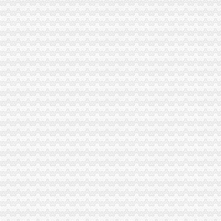
北京代办注册公司_代理工商注册_代办营业执照_公司转让注销_代理记
注销营业执照要办理的手续_第1页_南京会计培训and大智会计实践培
咨询一下,如何注销营业执照_已解决-阿里巴巴生意经
重庆营业执照注销
我是个体工商户人,下面是12年和人签的协议。现在不想租了。想把
重庆江津：工商登记注册进入“互联网+”时代_未来网
店面营业执照被吊销-松江-注册公司问题解答-上海注册公司网
重庆公司注销
重庆晚报社刊登公司注销登报/声明启示登报/证件丢失登报挂失-淘宝网
重庆百货注销子公司新世纪百货业绩下滑成诱因？-财经-化妆品财经在
重庆市文化委员会关于同意重庆古典网络科技有限公司申请注销有关事