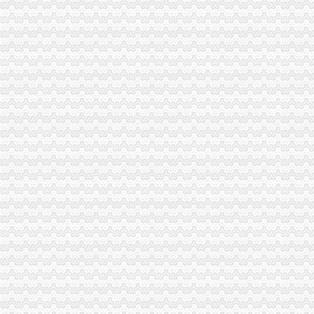
市重庆代办公司局下发文件严肃微型企业发展工作纪律
江津局重庆税务注销以四个注重为抓手大力发展微型企业
渝北局三条措施加中秋、重庆营业执照注销国庆期间旅游市场监管
秀山县创先争优检查组对秀山局重庆代办公司工作提出三点要求
彭水局重庆公司注销规范芋合同促农户万元增收
渝中区五家微型企业通过资本金补助评审
双桥局双路工商所查鲜肉家禽市重庆分公司注销场保秩序
企业处深化服务大力支持沁园实业发展壮大
江北局落实“七个要”重庆税务注销有序推进微型企业登记工作
市局机关率先启动创先争优活动“一述二评三公示”重庆公司注销工作
巫溪局立足“三个抓手”重庆代办公司提升干部职工精气
忠县局重庆代办公司四举措开展问题食品清查
秀山局创新机制扎实开展“唱读讲”重庆代办公司活动
九龙坡局重庆代办公司提出五项要求部署保护台湾水果工作
2011年端午节期间消费者申诉举报咨询处理况综述
高新区工商分局组织非公经济代表开展“我身边的重庆税务注销员” 演讲比赛
忠县工商局重庆营业执照注销超额完成2011年上半年微型企业发展任务
台盟中央资助万州区铁峰乡桐元村8户残疾人微型企业
个体执照注销
个人资企业营业执照注销登记-律快车公司
个体经营户注销执照需要一些什么手续-你好,我是一家个体经营户,