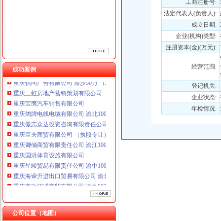
工商注册号:
重庆傲志众达投资咨询有限责任公司 渝九1000万 （增资）
重庆臣夫商贸有限公司 （执照专让）
法定代表人(负责人):
重庆卿倾商贸有限责任公司 渝江100万 （工商注册）
成立日期:
重庆国洪体育设施有限公司
企业(机构)类型:
重庆星竣贸易有限责任公司 渝中100万 （进出口权）
注册资本(金)(万元):
重庆海谛升进出口贸易有限公司 渝北100万 （进出口权）
重庆奕欣锦诚商贸有限公司 渝九50万 （工商注册）
经营范围:
成功案例
重庆信同广告有限公司 渝沙50万 （工商注册）
重庆三虹房地产营销策划有限公司
登记机关:
重庆宝鹰汽车销售有限公司
企业状态:
重庆鸽牌电线电缆有限公司 渝北10010万 (进出口权)
年检情况:
重庆傲志众达投资咨询有限责任公司 渝九1000万 （增资）
重庆臣夫商贸有限公司 （执照专让）
重庆卿倾商贸有限责任公司 渝江100万 （工商注册）
重庆国洪体育设施有限公司
重庆星竣贸易有限责任公司 渝中100万 （进出口权）
重庆海谛升进出口贸易有限公司 渝北100万 （进出口权）
重庆奕欣锦诚商贸有限公司 渝九50万 （工商注册）
重庆信同广告有限公司 渝沙50万 （工商注册）
重庆三虹房地产营销策划有限公司
重庆宝鹰汽车销售有限公司
公司位置（地图）