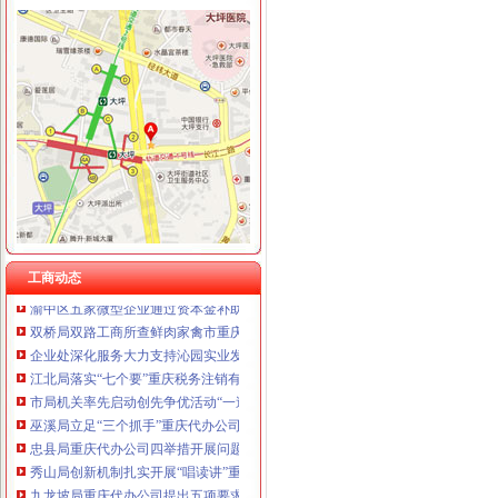
工商动态
市局六项措施推进“双”重庆营业执照注销行动后期工作
垫江局重庆代办公司造微企孵化园推进微型企业快速发展
市重庆代办公司局下发文件严肃微型企业发展工作纪律
江津局重庆税务注销以四个注重为抓手大力发展微型企业
渝北局三条措施加中秋、重庆营业执照注销国庆期间旅游市场监管
秀山县创先争优检查组对秀山局重庆代办公司工作提出三点要求
彭水局重庆公司注销规范芋合同促农户万元增收
工商动态
渝中区五家微型企业通过资本金补助评审
双桥局双路工商所查鲜肉家禽市重庆分公司注销场保秩序
企业处深化服务大力支持沁园实业发展壮大
江北局落实“七个要”重庆税务注销有序推进微型企业登记工作
市局机关率先启动创先争优活动“一述二评三公示”重庆公司注销工作
巫溪局立足“三个抓手”重庆代办公司提升干部职工精气
忠县局重庆代办公司四举措开展问题食品清查
秀山局创新机制扎实开展“唱读讲”重庆代办公司活动
九龙坡局重庆代办公司提出五项要求部署保护台湾水果工作