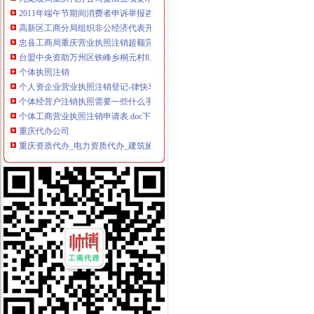
2011年端午节期间消费者申诉举报咨询处理况综述
高新区工商分局组织非公经济代表开展“我身边的重庆税务注销员” 演讲比赛
忠县工商局重庆营业执照注销超额完成2011年上半年微型企业发展任务
台盟中央资助万州区铁峰乡桐元村8户残疾人微型企业
个体执照注销
个人资企业营业执照注销登记-律快车公司
个体经营户注销执照需要一些什么手续-你好,我是一家个体经营户,
个体工商营业执照注销申请表.doc下载-支持高清免费浏览-max文档
重庆代办公司
重庆资质代办_电力资质代办_建筑施工资质代办公司-重庆扬智企业管
山东东方动力有限公司重庆代理_电话_地址_网站—广材网
【58同城】重庆工商注册_公司注册代理_代办注册公司价格
税务注销
税务注销所需时间
四川成都代办税务注销要哪些材料？-百姓生活网
税务注销,税务登记注销报告,税务登记注销清算鉴证报告-
重庆税务注销
【税收管理】重庆市地方税务局关于印发《“三证合一、一照一码”
重庆会计五大税务术语-vc资本的文章【一览职业社区】
【注册注销工商税务办理代理记账做账纳税申报】-代理记帐-海口赶集网
分公司注销
北京海淀分公司注销办理流程及费用-爱喇叭网