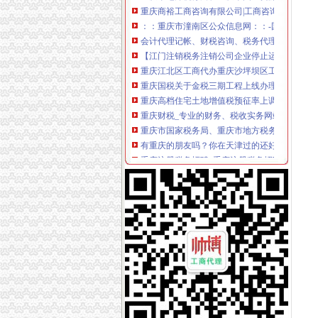
：：重庆市潼南区公众信息网：：-国税局
会计代理记帐、财税咨询、税务代理-重庆便民
【江门注销税务注销公司企业停止运营不注销后
重庆江北区工商代办重庆沙坪坝区工商代办【渝
重庆国税关于金税三期工程上线办理有关涉税事
重庆高档住宅土地增值税预征率上调至2%_东
重庆财税_专业的财务、税收实务网站-亿企赢
重庆市国家税务局、重庆市地方税务局、重庆
有重庆的朋友吗？你在天津过的还好吗？（转载
重庆注册税务招聘_重庆注册税务招聘信息_智
《重庆市国税小规模申报》_优秀范文十篇
重庆招聘税务专员_重庆弘昇管道有限公司招聘
重庆税务登记证挂失电话-沙坪坝沙坪坝广告媒-
【税收管理】重庆市地方税务局关于印发《“三
重庆地税的微博
重庆税务策划招聘_重庆税务策划招聘信息_智
重庆沙坪坝门户网
重庆国税网上申报系统：
重庆营业执照代办【工商代办免费咨询】重庆
重庆财税公司-重庆亿源公司_重庆亿源_重庆市
代理记账|税务代理与咨询-重庆君立企业管理咨