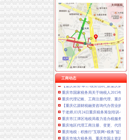
重庆税务注销
【重庆亿源财税融资咨询代办营业执照营业哪家
为什么需要撤销西部吸直辖市？2011年四川上
税务代理服务、帐务清理-重庆便民网
《一般纳税人注销流程》100篇第一文库网
重庆工商注册代理记账变更税务财务佼佼泽工
重庆财税_专业的财务、税收实务网站-亿企赢
国家税务总局2015年持续加“规范税务”建设_部
重庆沙坪坝门户网
工商动态
【重庆财务/审计/税务招聘_新重庆财务/审计/
重庆市国家税务局关于纳税人2015年度关联申
重庆代理记账、工商注册代理、重庆微型企业
【重庆亿源财税融资咨询代办营业执照营业哪家
于老师,03月24日重庆税务筹划培训-中华品牌
重庆市江津区地税局着力造办税服务“轻体验”-
重庆地区代理工商注册、变更、代理记账、税
重庆地税：积推行“互联网+税务”提升服务质效
重庆市地方税务局、重庆市国土资源和房屋管理
重庆商裕工商咨询有限公司|工商咨询|代帐咨询|