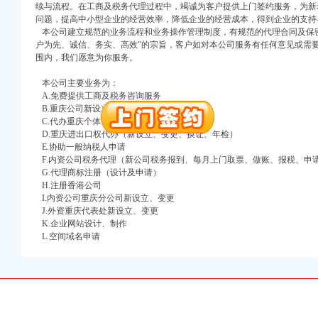
续与流程。在工商及税务代理过程中，竭诚为客户提供上门签约服务，为新
注册）
问题，提高中小型企业的经营效率，降低企业的经营成本，得到企业的支持
本公司建立规范的业务流程和业务操作管理制度，有规范的代理合同及保密
口权）
户为先、诚信、务实、高效”的宗旨，客户如对本公司服务有任何意见或需
围内，我们愿意为你服务。
进出口权）
册）
本公司主要业务为：
A.免费提供工商及税务咨询服务
B.重庆公司新设立、变更、验资、增资、年检
C.代办重庆个体营业执照新设立、变更
口权)
D.重庆进出口权代办（新设立、变更、换证、年检）
E.协助一般纳税人申请
万 （增资）
F.内资公司税务代理（新公司税务报到、每月上门取票、做账、报税、申
G.代理商标注册（设计及申请）
注册）
H.注册香港公司
I.内资公司重庆分公司新设立、变更
口权）
J.外资重庆代表处新设立、变更
进出口权）
K.企业网站设计、制作
L.空间域名申请
册）