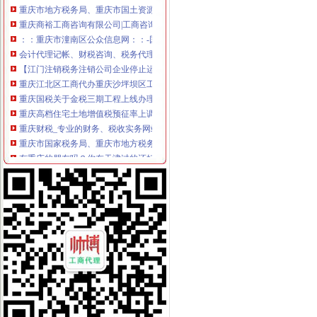
重庆商裕工商咨询有限公司|工商咨询|代帐咨询|做账报税|税务代办|代
：：重庆市潼南区公众信息网：：-国税局
会计代理记帐、财税咨询、税务代理-重庆便民网
【江门注销税务注销公司企业停止运营不注销后果严重】-鹤山沙坪易
重庆江北区工商代办重庆沙坪坝区工商代办【渝盾】_其他加盟-中国
重庆国税关于金税三期工程上线办理有关涉税事项的公告_地方规-
重庆高档住宅土地增值税预征率上调至2%_东方财富网
重庆财税_专业的财务、税收实务网站-亿企赢财税资讯
重庆市国家税务局、重庆市地方税务局、重庆市工商管理局转发国
有重庆的朋友吗？你在天津过的还好吗？（转载）_天津_天涯论坛_天
重庆注册税务招聘_重庆注册税务招聘信息_智联重庆招聘网_找工作求
《重庆市国税小规模申报》_优秀范文十篇
重庆招聘税务专员_重庆弘昇管道有限公司招聘-汇博网
重庆税务登记证挂失电话-沙坪坝沙坪坝广告媒-重庆58同城
【税收管理】重庆市地方税务局关于印发《“三证合一、一照一码”
重庆地税的微博
重庆税务策划招聘_重庆税务策划招聘信息_智联重庆招聘网_找工作求
重庆沙坪坝门户网
重庆国税网上申报系统：
重庆营业执照代办【工商代办免费咨询】重庆益尚利财务管理有限公司
重庆财税公司-重庆亿源公司_重庆亿源_重庆市亿源财税咨询公司_重庆