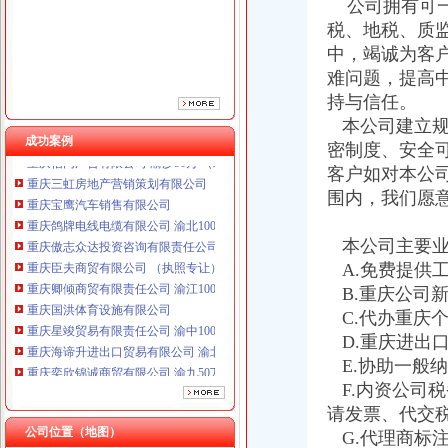
重庆傲志众达投资咨询有限责任公司 渝九1000万 （增资）
公司拥有可一
重庆臣夫商贸有限公司 （执照专让）
税、地税、质
重庆卿倾商贸有限责任公司 渝江100万 （工商注册）
中，竭诚为客
重庆国洪体育设施有限公司
难问题，提高
重庆星竣贸易有限责任公司 渝中100万 （进出口权）
持与信任。
重庆海谛升进出口贸易有限公司 渝北100万 （进出口权）
本公司建立规
重庆奕欣锦诚商贸有限公司 渝九50万 （工商注册）
成功案例
重庆信同广告有限公司 渝沙50万 （工商注册）
密制度、安全
重庆三虹房地产营销策划有限公司
客户如对本公
重庆宝鹰汽车销售有限公司
围内，我们愿
重庆鸽牌电线电缆有限公司 渝北10010万 (进出口权)
重庆傲志众达投资咨询有限责任公司 渝九1000万 （增资）
本公司主要业
重庆臣夫商贸有限公司 （执照专让）
A.免费提供
重庆卿倾商贸有限责任公司 渝江100万 （工商注册）
B.重庆公司
重庆国洪体育设施有限公司
重庆星竣贸易有限责任公司 渝中100万 （进出口权）
C.代办重庆
重庆海谛升进出口贸易有限公司 渝北100万 （进出口权）
D.重庆进出
重庆奕欣锦诚商贸有限公司 渝九50万 （工商注册）
E.协助一般
重庆信同广告有限公司 渝沙50万 （工商注册）
F.内资公司
重庆三虹房地产营销策划有限公司
请发票、代交
重庆宝鹰汽车销售有限公司
公司位置（地图）
G.代理商标