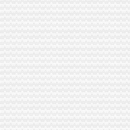
重庆财税_专业的财务、税收实务网站-亿企赢财税资讯
国家税务总局2015年持续加“规范税务”建设_部门新闻_新闻_中国
重庆沙坪坝门户网
【重庆财务/审计/税务招聘_新重庆财务/审计/税务招聘信息】-前程无忧
重庆市国家税务局关于纳税人2015年度关联申报等事项的提示-中国会
重庆代理记账、工商注册代理、重庆微型企业、商标注册、税务评估
【重庆亿源财税融资咨询代办营业执照营业哪家比较好】价格,厂家,
于老师,03月24日重庆税务筹划培训-中华品牌管理网
重庆市江津区地税局着力造办税服务“轻体验”-新华网
重庆地区代理工商注册、变更、代理记账、税务咨询可提供地
重庆地税：积推行“互联网+税务”提升服务质效-长江经济网
重庆市地方税务局、重庆市国土资源和房屋管理局<BR>关于暂停办理
重庆商裕工商咨询有限公司|工商咨询|代帐咨询|做账报税|税务代办|代
：：重庆市潼南区公众信息网：：-国税局
会计代理记帐、财税咨询、税务代理-重庆便民网
【江门注销税务注销公司企业停止运营不注销后果严重】-鹤山沙坪易
重庆江北区工商代办重庆沙坪坝区工商代办【渝盾】_其他加盟-中国
重庆国税关于金税三期工程上线办理有关涉税事项的公告_地方规-
重庆高档住宅土地增值税预征率上调至2%_东方财富网
重庆财税_专业的财务、税收实务网站-亿企赢财税资讯
重庆市国家税务局、重庆市地方税务局、重庆市工商管理局转发国
有重庆的朋友吗？你在天津过的还好吗？（转载）_天津_天涯论坛_天