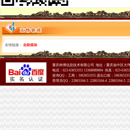
代理记账|税务代理与咨询-重庆君立企业管理咨询有限公司
重庆高档住宅土地增值税预征率上调至2%_网易北京房产频道
重庆代理各项纳税申报-商务服务-久久信息网
【代理记帐、办理工商税务相关事宜等】厂家,价格,图片_重庆正青
重庆代理记账如何办理税务登记变更_搜狐其它_搜狐网
国务制办公室地方规章重庆市税收征管保障办
重庆财务会计-税务招聘-新百胜餐饮（武汉）有限公司招聘信息_重庆
友情链接：
自助添加
以增经济发展动力为遵循重庆市国税局扎实推进税收改革-新华网
重庆高档住宅土地增值税预征率上调至2%_国内新闻_烟台房产网_买
重庆市税收征管保障办-重庆农业农村信息网
重庆市旭鑫工商税务咨询有限公司-百姓网
重庆帅博信息技术有限公司 地址：重庆渝中区大坪莲
重庆亿源财税
电话：023-63653351 13368080804 传真：023-6365
咨询QQ：工商：1063653355 进出口权：1063653355
“营改增”政策深度解析与操作实务专题李老师,04月16日重庆税
受理员QQ：22863164-3 22863164-4 22863164-5 228
立信税务师事务所有限公司重庆分公司
重庆发票新规定,税务金四期上线！-企业税收优惠政策-重庆市黔江
重庆税务注销
【重庆亿源财税融资咨询代办营业执照营业哪家比较好】价格,厂家,
为什么需要撤销西部吸直辖市？2011年四川上缴中央的税收是重庆的
税务代理服务、帐务清理-重庆便民网
《一般纳税人注销流程》100篇第一文库网
重庆工商注册代理记账变更税务财务佼佼泽工商