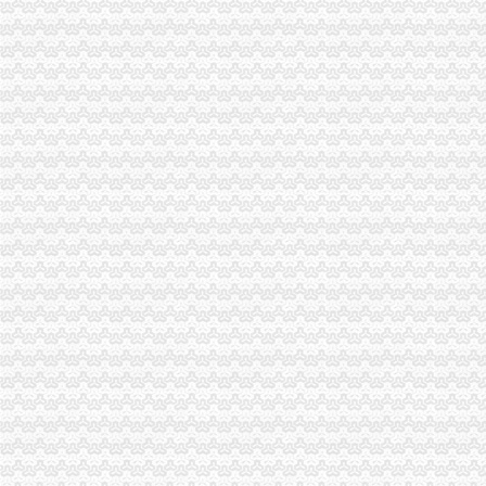
重庆注册税务招聘_重庆注册税务招聘信息_智联重庆招聘网_找工作求
《重庆市国税小规模申报》_优秀范文十篇
重庆招聘税务专员_重庆弘昇管道有限公司招聘-汇博网
重庆税务登记证挂失电话-沙坪坝沙坪坝广告媒-重庆58同城
【税收管理】重庆市地方税务局关于印发《“三证合一、一照一码”
重庆地税的微博
重庆税务策划招聘_重庆税务策划招聘信息_智联重庆招聘网_找工作求
重庆沙坪坝门户网
重庆国税网上申报系统：
重庆营业执照代办【工商代办免费咨询】重庆益尚利财务管理有限公司
重庆财税公司-重庆亿源公司_重庆亿源_重庆市亿源财税咨询公司_重庆
代理记账|税务代理与咨询-重庆君立企业管理咨询有限公司
重庆高档住宅土地增值税预征率上调至2%_网易北京房产频道
重庆代理各项纳税申报-商务服务-久久信息网
【代理记帐、办理工商税务相关事宜等】厂家,价格,图片_重庆正青
重庆代理记账如何办理税务登记变更_搜狐其它_搜狐网
国务制办公室地方规章重庆市税收征管保障办
重庆财务会计-税务招聘-新百胜餐饮（武汉）有限公司招聘信息_重庆
以增经济发展动力为遵循重庆市国税局扎实推进税收改革-新华网
重庆高档住宅土地增值税预征率上调至2%_国内新闻_烟台房产网_买
重庆市税收征管保障办-重庆农业农村信息网