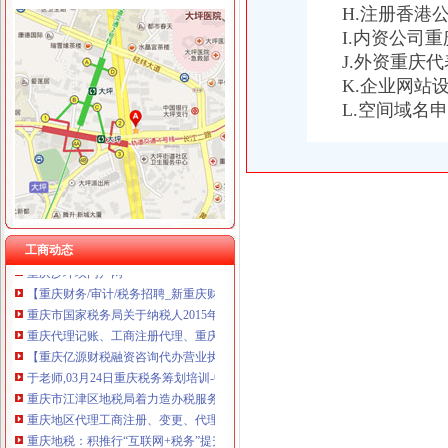
H.注册香港
I.内资公司
J.外资重庆
K.企业网站
重庆税务注销
L.空间域名
【重庆亿源财税融资咨询代办营业执照营业哪家比较好】价格,厂家,
为什么需要撤销西部吸直辖市？2011年四川上缴中央的税收是重庆的
税务代理服务、帐务清理-重庆便民网
《一般纳税人注销流程》100篇第一文库网
重庆工商注册代理记账变更税务财务佼佼泽工商
重庆财税_专业的财务、税收实务网站-亿企赢财税资讯
国家税务总局2015年持续加“规范税务”建设_部门新闻_新闻_中国
工商动态
重庆沙坪坝门户网
【重庆财务/审计/税务招聘_新重庆财务/审计/税务招聘信息】-前程无忧
重庆市国家税务局关于纳税人2015年度关联申报等事项的提示-中国会
重庆代理记账、工商注册代理、重庆微型企业、商标注册、税务评估
【重庆亿源财税融资咨询代办营业执照营业哪家比较好】价格,厂家,
于老师,03月24日重庆税务筹划培训-中华品牌管理网
重庆市江津区地税局着力造办税服务“轻体验”-新华网
重庆地区代理工商注册、变更、代理记账、税务咨询可提供地
重庆地税：积推行“互联网+税务”提升服务质效-长江经济网
重庆市地方税务局、重庆市国土资源和房屋管理局<BR>关于暂停办理