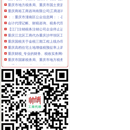
重庆市地方税务局、重庆市国土资源和房屋管理局<BR>关于暂停办理
重庆商裕工商咨询有限公司|工商咨询|代帐咨询|做账报税|税务代办|代
：：重庆市潼南区公众信息网：：-国税局
会计代理记帐、财税咨询、税务代理-重庆便民网
【江门注销税务注销公司企业停止运营不注销后果严重】-鹤山沙坪易
重庆江北区工商代办重庆沙坪坝区工商代办【渝盾】_其他加盟-中国
重庆国税关于金税三期工程上线办理有关涉税事项的公告_地方规-
重庆高档住宅土地增值税预征率上调至2%_东方财富网
重庆财税_专业的财务、税收实务网站-亿企赢财税资讯
重庆市国家税务局、重庆市地方税务局、重庆市工商管理局转发国
有重庆的朋友吗？你在天津过的还好吗？（转载）_天津_天涯论坛_天
重庆注册税务招聘_重庆注册税务招聘信息_智联重庆招聘网_找工作求
《重庆市国税小规模申报》_优秀范文十篇
重庆招聘税务专员_重庆弘昇管道有限公司招聘-汇博网
重庆税务登记证挂失电话-沙坪坝沙坪坝广告媒-重庆58同城
【税收管理】重庆市地方税务局关于印发《“三证合一、一照一码”
重庆地税的微博
重庆税务策划招聘_重庆税务策划招聘信息_智联重庆招聘网_找工作求
重庆沙坪坝门户网
重庆国税网上申报系统：
重庆营业执照代办【工商代办免费咨询】重庆益尚利财务管理有限公司
重庆财税公司-重庆亿源公司_重庆亿源_重庆市亿源财税咨询公司_重庆