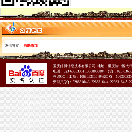
代理记账|税务代理与咨询-重庆君立企业管理咨询有限公司
重庆高档住宅土地增值税预征率上调至2%_网易北京房产频道
重庆代理各项纳税申报-商务服务-久久信息网
【代理记帐、办理工商税务相关事宜等】厂家,价格,图片_重庆正青
重庆代理记账如何办理税务登记变更_搜狐其它_搜狐网
国务制办公室地方规章重庆市税收征管保障办
重庆财务会计-税务招聘-新百胜餐饮（武汉）有限公司招聘信息_重庆
友情链接：
自助添加
以增经济发展动力为遵循重庆市国税局扎实推进税收改革-新华网
重庆高档住宅土地增值税预征率上调至2%_国内新闻_烟台房产网_买
重庆市税收征管保障办-重庆农业农村信息网
重庆市旭鑫工商税务咨询有限公司-百姓网
重庆帅博信息技术有限公司 地址：重庆渝中区大坪莲
电话：023-63653351 13368080804 传真：023-6365
重庆亿源财税
咨询QQ：工商：1063653355 进出口权：1063653355
“营改增”政策深度解析与操作实务专题李老师,04月16日重庆税
受理员QQ：22863164-3 22863164-4 22863164-5 228
立信税务师事务所有限公司重庆分公司
重庆发票新规定,税务金四期上线！-企业税收优惠政策-重庆市黔江
重庆税务注销
【重庆亿源财税融资咨询代办营业执照营业哪家比较好】价格,厂家,
为什么需要撤销西部吸直辖市？2011年四川上缴中央的税收是重庆的
税务代理服务、帐务清理-重庆便民网
《一般纳税人注销流程》100篇第一文库网
重庆工商注册代理记账变更税务财务佼佼泽工商