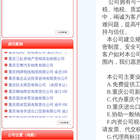
重庆傲志众达投资咨询有限责任公司 渝九1000万 （增资）
公司拥有可一
重庆臣夫商贸有限公司 （执照专让）
税、地税、质
重庆卿倾商贸有限责任公司 渝江100万 （工商注册）
中，竭诚为客
重庆国洪体育设施有限公司
难问题，提高
重庆星竣贸易有限责任公司 渝中100万 （进出口权）
持与信任。
重庆海谛升进出口贸易有限公司 渝北100万 （进出口权）
本公司建立规
重庆奕欣锦诚商贸有限公司 渝九50万 （工商注册）
成功案例
密制度、安全
重庆信同广告有限公司 渝沙50万 （工商注册）
重庆三虹房地产营销策划有限公司
客户如对本公
重庆宝鹰汽车销售有限公司
围内，我们愿
重庆鸽牌电线电缆有限公司 渝北10010万 (进出口权)
重庆傲志众达投资咨询有限责任公司 渝九1000万 （增资）
本公司主要业
重庆臣夫商贸有限公司 （执照专让）
A.免费提供
重庆卿倾商贸有限责任公司 渝江100万 （工商注册）
B.重庆公司
重庆国洪体育设施有限公司
C.代办重庆
重庆星竣贸易有限责任公司 渝中100万 （进出口权）
重庆海谛升进出口贸易有限公司 渝北100万 （进出口权）
D.重庆进出
重庆奕欣锦诚商贸有限公司 渝九50万 （工商注册）
E.协助一般
重庆信同广告有限公司 渝沙50万 （工商注册）
F.内资公司
重庆三虹房地产营销策划有限公司
请发票、代交
重庆宝鹰汽车销售有限公司
公司位置（地图）
G.代理商标