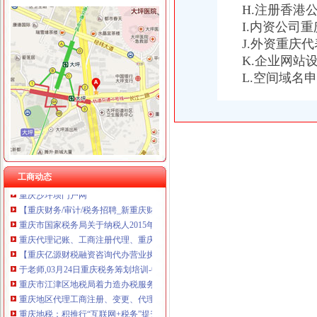
H.注册香港
I.内资公司
J.外资重庆
K.企业网站
重庆税务注销
L.空间域名
【重庆亿源财税融资咨询代办营业执照营业哪家比较好】价格,厂家,
为什么需要撤销西部吸直辖市？2011年四川上缴中央的税收是重庆的
税务代理服务、帐务清理-重庆便民网
《一般纳税人注销流程》100篇第一文库网
重庆工商注册代理记账变更税务财务佼佼泽工商
重庆财税_专业的财务、税收实务网站-亿企赢财税资讯
国家税务总局2015年持续加“规范税务”建设_部门新闻_新闻_中国
工商动态
重庆沙坪坝门户网
【重庆财务/审计/税务招聘_新重庆财务/审计/税务招聘信息】-前程无忧
重庆市国家税务局关于纳税人2015年度关联申报等事项的提示-中国会
重庆代理记账、工商注册代理、重庆微型企业、商标注册、税务评估
【重庆亿源财税融资咨询代办营业执照营业哪家比较好】价格,厂家,
于老师,03月24日重庆税务筹划培训-中华品牌管理网
重庆市江津区地税局着力造办税服务“轻体验”-新华网
重庆地区代理工商注册、变更、代理记账、税务咨询可提供地
重庆地税：积推行“互联网+税务”提升服务质效-长江经济网