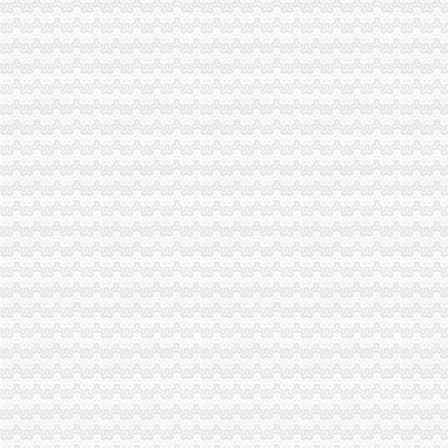
重庆财税_专业的财务、税收实务网站-亿企赢财税资讯
国家税务总局2015年持续加“规范税务”建设_部门新闻_新闻_中国
重庆沙坪坝门户网
【重庆财务/审计/税务招聘_新重庆财务/审计/税务招聘信息】-前程无忧
重庆市国家税务局关于纳税人2015年度关联申报等事项的提示-中国会
重庆代理记账、工商注册代理、重庆微型企业、商标注册、税务评估
【重庆亿源财税融资咨询代办营业执照营业哪家比较好】价格,厂家,
于老师,03月24日重庆税务筹划培训-中华品牌管理网
重庆市江津区地税局着力造办税服务“轻体验”-新华网
重庆地区代理工商注册、变更、代理记账、税务咨询可提供地
重庆地税：积推行“互联网+税务”提升服务质效-长江经济网
重庆市地方税务局、重庆市国土资源和房屋管理局<BR>关于暂停办理
重庆商裕工商咨询有限公司|工商咨询|代帐咨询|做账报税|税务代办|代
：：重庆市潼南区公众信息网：：-国税局
会计代理记帐、财税咨询、税务代理-重庆便民网
【江门注销税务注销公司企业停止运营不注销后果严重】-鹤山沙坪易
重庆江北区工商代办重庆沙坪坝区工商代办【渝盾】_其他加盟-中国
重庆国税关于金税三期工程上线办理有关涉税事项的公告_地方规-
重庆高档住宅土地增值税预征率上调至2%_东方财富网
重庆财税_专业的财务、税收实务网站-亿企赢财税资讯
重庆市国家税务局、重庆市地方税务局、重庆市工商管理局转发国