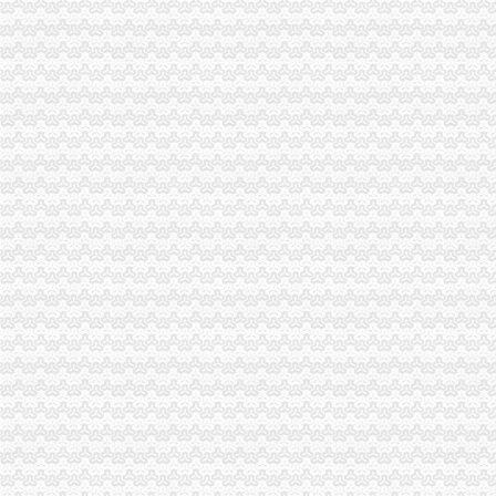
有重庆的朋友吗？你在天津过的还好吗？（转载）_天津_天涯论坛_天
重庆注册税务招聘_重庆注册税务招聘信息_智联重庆招聘网_找工作求
《重庆市国税小规模申报》_优秀范文十篇
重庆招聘税务专员_重庆弘昇管道有限公司招聘-汇博网
重庆税务登记证挂失电话-沙坪坝沙坪坝广告媒-重庆58同城
【税收管理】重庆市地方税务局关于印发《“三证合一、一照一码”
重庆地税的微博
重庆税务策划招聘_重庆税务策划招聘信息_智联重庆招聘网_找工作求
重庆沙坪坝门户网
重庆国税网上申报系统：
重庆营业执照代办【工商代办免费咨询】重庆益尚利财务管理有限公司
重庆财税公司-重庆亿源公司_重庆亿源_重庆市亿源财税咨询公司_重庆
代理记账|税务代理与咨询-重庆君立企业管理咨询有限公司
重庆高档住宅土地增值税预征率上调至2%_网易北京房产频道
重庆代理各项纳税申报-商务服务-久久信息网
【代理记帐、办理工商税务相关事宜等】厂家,价格,图片_重庆正青
重庆代理记账如何办理税务登记变更_搜狐其它_搜狐网
国务制办公室地方规章重庆市税收征管保障办
重庆财务会计-税务招聘-新百胜餐饮（武汉）有限公司招聘信息_重庆
以增经济发展动力为遵循重庆市国税局扎实推进税收改革-新华网
重庆高档住宅土地增值税预征率上调至2%_国内新闻_烟台房产网_买
重庆市税收征管保障办-重庆农业农村信息网