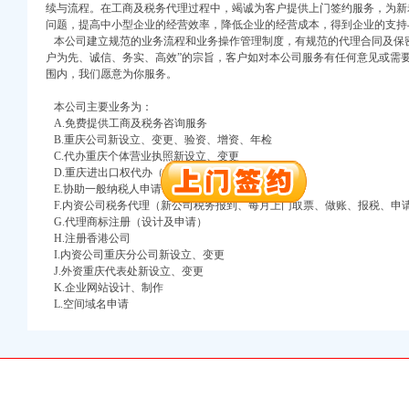
续与流程。在工商及税务代理过程中，竭诚为客户提供上门签约服务，为新
问题，提高中小型企业的经营效率，降低企业的经营成本，得到企业的支持
注册）
本公司建立规范的业务流程和业务操作管理制度，有规范的代理合同及保密
户为先、诚信、务实、高效”的宗旨，客户如对本公司服务有任何意见或需
口权）
围内，我们愿意为你服务。
进出口权）
册）
本公司主要业务为：
A.免费提供工商及税务咨询服务
B.重庆公司新设立、变更、验资、增资、年检
C.代办重庆个体营业执照新设立、变更
D.重庆进出口权代办（新设立、变更、换证、年检）
口权)
E.协助一般纳税人申请
万 （增资）
F.内资公司税务代理（新公司税务报到、每月上门取票、做账、报税、申
G.代理商标注册（设计及申请）
注册）
H.注册香港公司
I.内资公司重庆分公司新设立、变更
J.外资重庆代表处新设立、变更
口权）
K.企业网站设计、制作
进出口权）
L.空间域名申请
册）