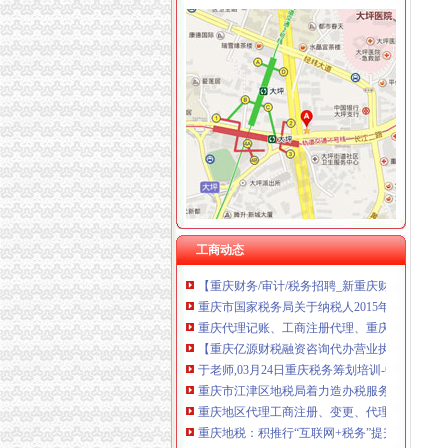
重庆税务注销
【重庆亿源财税融资咨询代办营业执照营业哪家
为什么需要撤销西部吸直辖市？2011年四川上
12年重庆会计从业资格《财经规》模拟试卷（1）
《一般纳税人注销流程》100篇第一文库网
重庆工商注册代理记账变更税务财务佼佼泽工
重庆财税_专业的财务、税收实务网站-亿企赢
国家税务总局2015年持续加“规范税务”建设_部
重庆沙坪坝门户网
工商动态
【重庆财务/审计/税务招聘_新重庆财务/审计/
重庆市国家税务局关于纳税人2015年度关联申
重庆代理记账、工商注册代理、重庆微型企业
【重庆亿源财税融资咨询代办营业执照营业哪家
于老师,03月24日重庆税务筹划培训-中华品牌
重庆市江津区地税局着力造办税服务“轻体验”-
重庆地区代理工商注册、变更、代理记账、税
重庆地税：积推行“互联网+税务”提升服务质效
重庆市地方税务局、重庆市国土资源和房屋管理