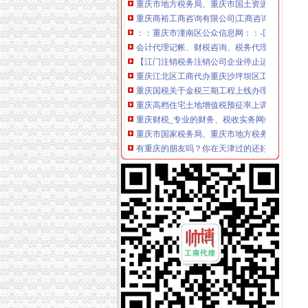
重庆商裕工商咨询有限公司|工商咨询|代帐咨询|
：：重庆市潼南区公众信息网：：-国税局
会计代理记帐、财税咨询、税务代理-重庆便民
【江门注销税务注销公司企业停止运营不注销后
重庆江北区工商代办重庆沙坪坝区工商代办【渝
重庆国税关于金税三期工程上线办理有关涉税事
重庆高档住宅土地增值税预征率上调至2%_东
重庆财税_专业的财务、税收实务网站-亿企赢
重庆市国家税务局、重庆市地方税务局、重庆
有重庆的朋友吗？你在天津过的还好吗？（转载
重庆注册税务招聘_重庆注册税务招聘信息_智
《重庆市国税小规模申报》_优秀范文十篇
重庆招聘税务专员_重庆弘昇管道有限公司招聘
重庆税务登记证挂失电话-沙坪坝沙坪坝广告媒-
【税收管理】重庆市地方税务局关于印发《“三
重庆地税的微博
重庆税务策划招聘_重庆税务策划招聘信息_智
重庆沙坪坝门户网
重庆国税网上申报系统：
重庆营业执照代办【工商代办免费咨询】重庆
重庆财税公司-重庆亿源公司_重庆亿源_重庆市