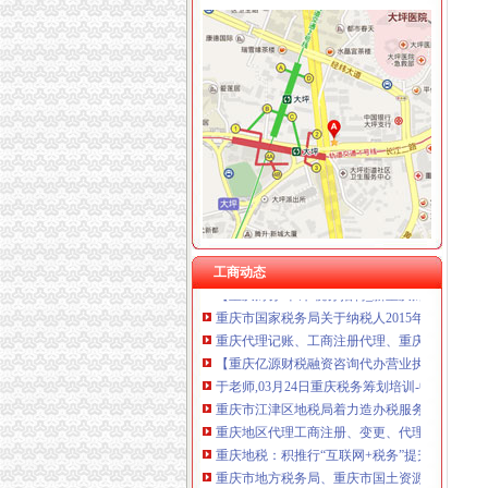
重庆税务注销
【税收管理】重庆市地方税务局关于印发《“三
重庆会计五大税务术语-vc资本的文章【一览职
【注册注销工商税务办理代理记账做账纳税申报
《一般纳税人注销流程》100篇第一文库网
重庆工商注册代理记账变更税务财务佼佼泽工
重庆财税_专业的财务、税收实务网站-亿企赢
国家税务总局2015年持续加“规范税务”建设_部
重庆沙坪坝门户网
工商动态
【重庆财务/审计/税务招聘_新重庆财务/审计/
重庆市国家税务局关于纳税人2015年度关联申
重庆代理记账、工商注册代理、重庆微型企业
【重庆亿源财税融资咨询代办营业执照营业哪家
于老师,03月24日重庆税务筹划培训-中华品牌
重庆市江津区地税局着力造办税服务“轻体验”-
重庆地区代理工商注册、变更、代理记账、税
重庆地税：积推行“互联网+税务”提升服务质效
重庆市地方税务局、重庆市国土资源和房屋管理
重庆商裕工商咨询有限公司|工商咨询|代帐咨询|