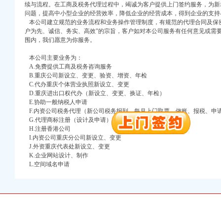
续与流程。在工商及税务代理过程中，竭诚为客户提供上门签约服务，为新
注册）
问题，提高中小型企业的经营效率，降低企业的经营成本，得到企业的支持
本公司建立规范的业务流程和业务操作管理制度，有规范的代理合同及保密
口权）
户为先、诚信、务实、高效”的宗旨，客户如对本公司服务有任何意见或需
进出口权）
围内，我们愿意为你服务。
册）
本公司主要业务为：
A.免费提供工商及税务咨询服务
B.重庆公司新设立、变更、验资、增资、年检
C.代办重庆个体营业执照新设立、变更
口权)
D.重庆进出口权代办（新设立、变更、换证、年检）
万 （增资）
E.协助一般纳税人申请
F.内资公司税务代理（新公司税务报到、每月上门取票、做账、报税、申
G.代理商标注册（设计及申请）
注册）
H.注册香港公司
I.内资公司重庆分公司新设立、变更
口权）
J.外资重庆代表处新设立、变更
进出口权）
K.企业网站设计、制作
册）
L.空间域名申请