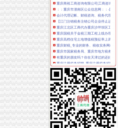
：：重庆市潼南区公众信息网：：-国税局
会计代理记帐、财税咨询、税务代理-重庆便民
【江门注销税务注销公司企业停止运营不注销后
重庆江北区工商代办重庆沙坪坝区工商代办【渝
重庆国税关于金税三期工程上线办理有关涉税事
重庆高档住宅土地增值税预征率上调至2%_东
重庆财税_专业的财务、税收实务网站-亿企赢
重庆市国家税务局、重庆市地方税务局、重庆
有重庆的朋友吗？你在天津过的还好吗？（转载
重庆注册税务招聘_重庆注册税务招聘信息_智
《重庆市国税小规模申报》_优秀范文十篇
重庆招聘税务专员_重庆弘昇管道有限公司招聘
重庆税务登记证挂失电话-沙坪坝沙坪坝广告媒-
【税收管理】重庆市地方税务局关于印发《“三
重庆地税的微博
重庆税务策划招聘_重庆税务策划招聘信息_智
重庆沙坪坝门户网
重庆国税网上申报系统：
重庆营业执照代办【工商代办免费咨询】重庆
重庆财税公司-重庆亿源公司_重庆亿源_重庆市
代理记账|税务代理与咨询-重庆君立企业管理咨