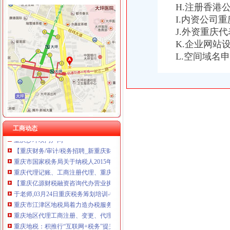
H.注册香港
I.内资公司
J.外资重庆
K.企业网站
重庆税务注销
L.空间域名
【税收管理】重庆市地方税务局关于印发《“三证合一、一照一码”
重庆会计五大税务术语-vc资本的文章【一览职业社区】
【注册注销工商税务办理代理记账做账纳税申报】-代理记帐-海口赶集网
《一般纳税人注销流程》100篇第一文库网
重庆工商注册代理记账变更税务财务佼佼泽工商
重庆财税_专业的财务、税收实务网站-亿企赢财税资讯
国家税务总局2015年持续加“规范税务”建设_部门新闻_新闻_中国
工商动态
重庆沙坪坝门户网
【重庆财务/审计/税务招聘_新重庆财务/审计/税务招聘信息】-前程无忧
重庆市国家税务局关于纳税人2015年度关联申报等事项的提示-中国会
重庆代理记账、工商注册代理、重庆微型企业、商标注册、税务评估
【重庆亿源财税融资咨询代办营业执照营业哪家比较好】价格,厂家,
于老师,03月24日重庆税务筹划培训-中华品牌管理网
重庆市江津区地税局着力造办税服务“轻体验”-新华网
重庆地区代理工商注册、变更、代理记账、税务咨询可提供地
重庆地税：积推行“互联网+税务”提升服务质效-长江经济网
重庆市地方税务局、重庆市国土资源和房屋管理局<BR>关于暂停办理