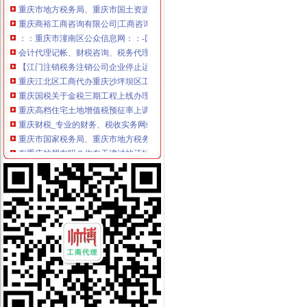
重庆商裕工商咨询有限公司|工商咨询|代帐咨询|做账报税|税务代办|代
：：重庆市潼南区公众信息网：：-国税局
会计代理记帐、财税咨询、税务代理-重庆便民网
【江门注销税务注销公司企业停止运营不注销后果严重】-鹤山沙坪易
重庆江北区工商代办重庆沙坪坝区工商代办【渝盾】_其他加盟-中国
重庆国税关于金税三期工程上线办理有关涉税事项的公告_地方规-
重庆高档住宅土地增值税预征率上调至2%_东方财富网
重庆财税_专业的财务、税收实务网站-亿企赢财税资讯
重庆市国家税务局、重庆市地方税务局、重庆市工商管理局转发国
有重庆的朋友吗？你在天津过的还好吗？（转载）_天津_天涯论坛_天
重庆注册税务招聘_重庆注册税务招聘信息_智联重庆招聘网_找工作求
《重庆市国税小规模申报》_优秀范文十篇
重庆招聘税务专员_重庆弘昇管道有限公司招聘-汇博网
重庆税务登记证挂失电话-沙坪坝沙坪坝广告媒-重庆58同城
【税收管理】重庆市地方税务局关于印发《“三证合一、一照一码”
重庆地税的微博
重庆税务策划招聘_重庆税务策划招聘信息_智联重庆招聘网_找工作求
重庆沙坪坝门户网
重庆国税网上申报系统：
重庆营业执照代办【工商代办免费咨询】重庆益尚利财务管理有限公司
重庆财税公司-重庆亿源公司_重庆亿源_重庆市亿源财税咨询公司_重庆