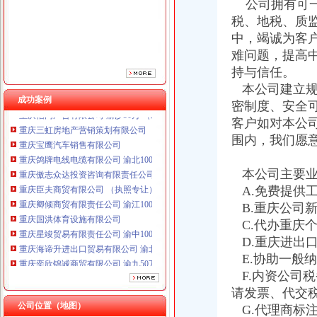
公司拥有可一
重庆臣夫商贸有限公司 （执照专让）
税、地税、质
重庆卿倾商贸有限责任公司 渝江100万 （工商注册）
中，竭诚为客
重庆国洪体育设施有限公司
难问题，提高
重庆星竣贸易有限责任公司 渝中100万 （进出口权）
持与信任。
重庆海谛升进出口贸易有限公司 渝北100万 （进出口权）
本公司建立规
重庆奕欣锦诚商贸有限公司 渝九50万 （工商注册）
成功案例
重庆信同广告有限公司 渝沙50万 （工商注册）
密制度、安全
重庆三虹房地产营销策划有限公司
客户如对本公
重庆宝鹰汽车销售有限公司
围内，我们愿
重庆鸽牌电线电缆有限公司 渝北10010万 (进出口权)
重庆傲志众达投资咨询有限责任公司 渝九1000万 （增资）
本公司主要业
重庆臣夫商贸有限公司 （执照专让）
A.免费提供
重庆卿倾商贸有限责任公司 渝江100万 （工商注册）
B.重庆公司
重庆国洪体育设施有限公司
重庆星竣贸易有限责任公司 渝中100万 （进出口权）
C.代办重庆
重庆海谛升进出口贸易有限公司 渝北100万 （进出口权）
D.重庆进出
重庆奕欣锦诚商贸有限公司 渝九50万 （工商注册）
E.协助一般
重庆信同广告有限公司 渝沙50万 （工商注册）
F.内资公司
重庆三虹房地产营销策划有限公司
请发票、代交
重庆宝鹰汽车销售有限公司
公司位置（地图）
G.代理商标