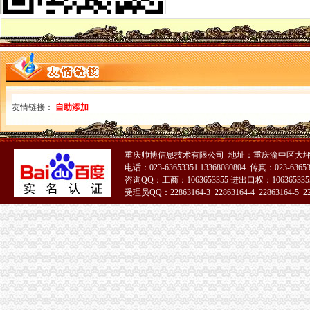
代理记账|税务代理与咨询-重庆君立企业管理咨询有限公司
重庆高档住宅土地增值税预征率上调至2%_网易北京房产频道
重庆代理各项纳税申报-商务服务-久久信息网
【代理记帐、办理工商税务相关事宜等】厂家,价格,图片_重庆正青
重庆代理记账如何办理税务登记变更_搜狐其它_搜狐网
国务制办公室地方规章重庆市税收征管保障办
重庆财务会计-税务招聘-新百胜餐饮（武汉）有限公司招聘信息_重庆
友情链接：
自助添加
以增经济发展动力为遵循重庆市国税局扎实推进税收改革-新华网
重庆高档住宅土地增值税预征率上调至2%_国内新闻_烟台房产网_买
重庆市税收征管保障办-重庆农业农村信息网
重庆市旭鑫工商税务咨询有限公司-百姓网
重庆帅博信息技术有限公司 地址：重庆渝中区大坪莲
重庆亿源财税
电话：023-63653351 13368080804 传真：023-6365
咨询QQ：工商：1063653355 进出口权：1063653355
“营改增”政策深度解析与操作实务专题李老师,04月16日重庆税
受理员QQ：22863164-3 22863164-4 22863164-5 228
立信税务师事务所有限公司重庆分公司
重庆发票新规定,税务金四期上线！-企业税收优惠政策-重庆市黔江
重庆税务注销
【税收管理】重庆市地方税务局关于印发《“三证合一、一照一码”
重庆会计五大税务术语-vc资本的文章【一览职业社区】
【注册注销工商税务办理代理记账做账纳税申报】-代理记帐-海口赶集网
《一般纳税人注销流程》100篇第一文库网
重庆工商注册代理记账变更税务财务佼佼泽工商