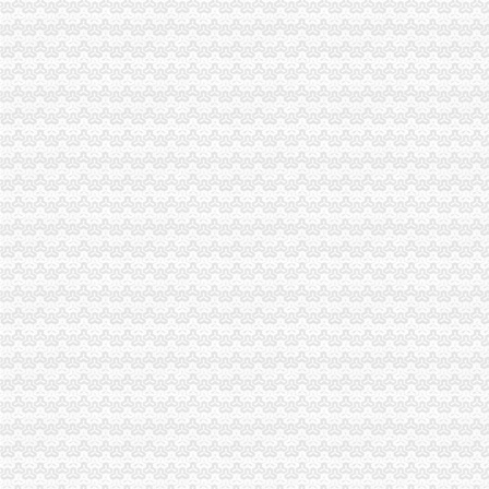
重庆注册税务招聘_重庆注册税务招聘信息_智联重庆招聘网_找工作求
《重庆市国税小规模申报》_优秀范文十篇
重庆招聘税务专员_重庆弘昇管道有限公司招聘-汇博网
重庆税务登记证挂失电话-沙坪坝沙坪坝广告媒-重庆58同城
【税收管理】重庆市地方税务局关于印发《“三证合一、一照一码”
重庆地税的微博
重庆税务策划招聘_重庆税务策划招聘信息_智联重庆招聘网_找工作求
重庆沙坪坝门户网
重庆国税网上申报系统：
重庆营业执照代办【工商代办免费咨询】重庆益尚利财务管理有限公司
重庆财税公司-重庆亿源公司_重庆亿源_重庆市亿源财税咨询公司_重庆
代理记账|税务代理与咨询-重庆君立企业管理咨询有限公司
重庆高档住宅土地增值税预征率上调至2%_网易北京房产频道
重庆代理各项纳税申报-商务服务-久久信息网
【代理记帐、办理工商税务相关事宜等】厂家,价格,图片_重庆正青
重庆代理记账如何办理税务登记变更_搜狐其它_搜狐网
国务制办公室地方规章重庆市税收征管保障办
重庆财务会计-税务招聘-新百胜餐饮（武汉）有限公司招聘信息_重庆
以增经济发展动力为遵循重庆市国税局扎实推进税收改革-新华网
重庆高档住宅土地增值税预征率上调至2%_国内新闻_烟台房产网_买
重庆市税收征管保障办-重庆农业农村信息网