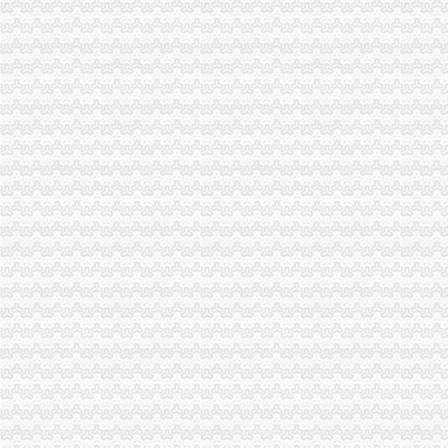
重庆财税_专业的财务、税收实务网站-亿企赢财税资讯
国家税务总局2015年持续加“规范税务”建设_部门新闻_新闻_中国
重庆沙坪坝门户网
【重庆财务/审计/税务招聘_新重庆财务/审计/税务招聘信息】-前程无忧
重庆市国家税务局关于纳税人2015年度关联申报等事项的提示-中国会
重庆代理记账、工商注册代理、重庆微型企业、商标注册、税务评估
【重庆亿源财税融资咨询代办营业执照营业哪家比较好】价格,厂家,
于老师,03月24日重庆税务筹划培训-中华品牌管理网
重庆市江津区地税局着力造办税服务“轻体验”-新华网
重庆地区代理工商注册、变更、代理记账、税务咨询可提供地
重庆地税：积推行“互联网+税务”提升服务质效-长江经济网
重庆市地方税务局、重庆市国土资源和房屋管理局<BR>关于暂停办理
重庆商裕工商咨询有限公司|工商咨询|代帐咨询|做账报税|税务代办|代
：：重庆市潼南区公众信息网：：-国税局
会计代理记帐、财税咨询、税务代理-重庆便民网
【江门注销税务注销公司企业停止运营不注销后果严重】-鹤山沙坪易
重庆江北区工商代办重庆沙坪坝区工商代办【渝盾】_其他加盟-中国
重庆国税关于金税三期工程上线办理有关涉税事项的公告_地方规-
重庆高档住宅土地增值税预征率上调至2%_东方财富网
重庆财税_专业的财务、税收实务网站-亿企赢财税资讯
重庆市国家税务局、重庆市地方税务局、重庆市工商管理局转发国
有重庆的朋友吗？你在天津过的还好吗？（转载）_天津_天涯论坛_天