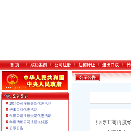
首 页
成功案例
公司注册
注销转让
进出口权
代
公示公告
2014公司注册最新优惠活动
进出口权优惠活动
年度公司注册最新优惠活动
本站导航
重庆鸽牌电线电缆有限公司 渝北10010万 (进出口权)
帅博工商再度
年度活动公司注册送优惠
重庆傲志众达投资咨询有限责任公司 渝九1000万 （增资）
公示公告