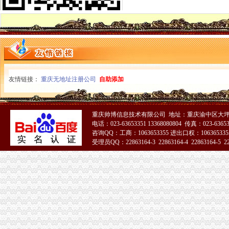
丰台外资分公司注销_专业外资注销_代理外资分公司注销
重庆分公司注销
四川成渝高速公路股份有限公司-搜百科
现在回重庆了,没用了,能在重庆注销吗–安居客房产问答
重庆泰丰粮油有限责任公司等279张食品生产许可证被注销_头条新闻网
营业执照注销
北京代办注册公司_代理工商注册_代办营业执照_公司转让注销_代理记
友情链接：
重庆无地址注册公司
自助添加
注销营业执照要办理的手续_第1页_南京会计培训and大智会计实践培
咨询一下,如何注销营业执照_已解决-阿里巴巴生意经
重庆营业执照注销
重庆帅博信息技术有限公司 地址：重庆渝中区大坪莲
我是个体工商户人,下面是12年和人签的协议。现在不想租了。想把
电话：023-63653351 13368080804 传真：023-6365
重庆江津：工商登记注册进入“互联网+”时代_未来网
咨询QQ：工商：1063653355 进出口权：1063653355
店面营业执照被吊销-松江-注册公司问题解答-上海注册公司网
受理员QQ：22863164-3 22863164-4 22863164-5 228
重庆公司注销
重庆晚报社刊登公司注销登报/声明启示登报/证件丢失登报挂失-淘宝网
重庆百货注销子公司新世纪百货业绩下滑成诱因？-财经-化妆品财经在
重庆市文化委员会关于同意重庆古典网络科技有限公司申请注销有关事
工商动态
市局六项措施推进“双”重庆营业执照注销行动后期工作
垫江局重庆代办公司造微企孵化园推进微型企业快速发展
江津局重庆税务注销以四个注重为抓手大力发展微型企业