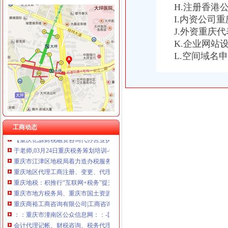
重庆税务注销
H.注册香港
重庆星竣贸易有限责任公司 渝中100万 （进出口权）
【税收管理】重庆市地方税务局关于印发《“三证合一、一照一码”
I.内资公司
重庆海谛升进出口贸易有限公司 渝北100万 （进出口权）
《一般纳税人注销流程》100篇第一文库网
重庆奕欣锦诚商贸有限公司 渝九50万 （工商注册）
J.外资重庆
重庆营业执照代办【工商代办免费咨询】重庆益尚利财务管理有限公司
重庆信同广告有限公司 渝沙50万 （工商注册）
K.企业网站
《一般纳税人注销流程》100篇第一文库网
重庆三虹房地产营销策划有限公司
L.空间域名
重庆工商注册代理记账变更税务财务佼佼泽工商
重庆宝鹰汽车销售有限公司
重庆财税_专业的财务、税收实务网站-亿企赢财税资讯
国家税务总局2015年持续加“规范税务”建设_部门新闻_新闻_中国
重庆沙坪坝门户网
【重庆财务/审计/税务招聘_新重庆财务/审计/税务招聘信息】-前程无忧
重庆市国家税务局关于纳税人2015年度关联申报等事项的提示-中国会
重庆代理记账、工商注册代理、重庆微型企业、商标注册、税务评估
工商动态
【重庆亿源财税融资咨询代办营业执照营业哪家比较好】价格,厂家,
于老师,03月24日重庆税务筹划培训-中华品牌管理网
重庆市江津区地税局着力造办税服务“轻体验”-新华网
重庆地区代理工商注册、变更、代理记账、税务咨询可提供地
重庆地税：积推行“互联网+税务”提升服务质效-长江经济网
重庆市地方税务局、重庆市国土资源和房屋管理局<BR>关于暂停办理
重庆商裕工商咨询有限公司|工商咨询|代帐咨询|做账报税|税务代办|代
：：重庆市潼南区公众信息网：：-国税局
会计代理记帐、财税咨询、税务代理-重庆便民网
【江门注销税务注销公司企业停止运营不注销后果严重】-鹤山沙坪易