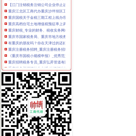
重庆江北区工商代办重庆沙坪坝区工商代办【渝盾】_其他加盟-中国
重庆国税关于金税三期工程上线办理有关涉税事项的公告_地方规-
重庆高档住宅土地增值税预征率上调至2%_东方财富网
重庆财税_专业的财务、税收实务网站-亿企赢财税资讯
重庆市国家税务局、重庆市地方税务局、重庆市工商管理局转发国
有重庆的朋友吗？你在天津过的还好吗？（转载）_天津_天涯论坛_天
重庆注册税务招聘_重庆注册税务招聘信息_智联重庆招聘网_找工作求
《重庆市国税小规模申报》_优秀范文十篇
重庆招聘税务专员_重庆弘昇管道有限公司招聘-汇博网
重庆税务登记证挂失电话-沙坪坝沙坪坝广告媒-重庆58同城
【税收管理】重庆市地方税务局关于印发《“三证合一、一照一码”
重庆地税的微博
重庆税务策划招聘_重庆税务策划招聘信息_智联重庆招聘网_找工作求
重庆沙坪坝门户网
重庆国税网上申报系统：
重庆营业执照代办【工商代办免费咨询】重庆益尚利财务管理有限公司
重庆财税公司-重庆亿源公司_重庆亿源_重庆市亿源财税咨询公司_重庆
代理记账|税务代理与咨询-重庆君立企业管理咨询有限公司
重庆高档住宅土地增值税预征率上调至2%_网易北京房产频道
重庆代理各项纳税申报-商务服务-久久信息网
【代理记帐、办理工商税务相关事宜等】厂家,价格,图片_重庆正青