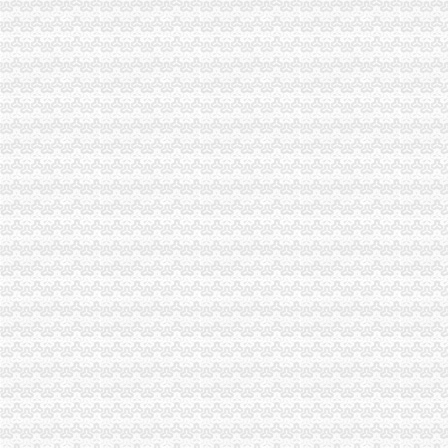
重庆发票新规定,税务金四期上线！-企业税收优惠政策-重庆市黔江