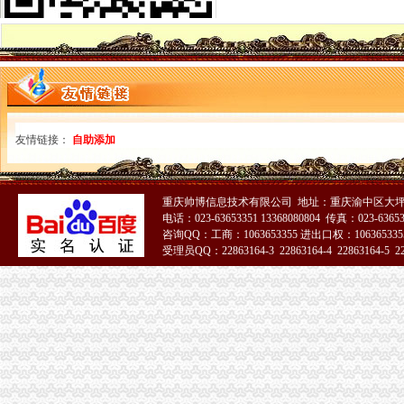
重庆代理记账如何办理税务登记变更_搜狐其它_搜狐网
国务制办公室地方规章重庆市税收征管保障办
重庆财务会计-税务招聘-新百胜餐饮（武汉）有限公司招聘信息_重庆
以增经济发展动力为遵循重庆市国税局扎实推进税收改革-新华网
重庆高档住宅土地增值税预征率上调至2%_国内新闻_烟台房产网_买
重庆市税收征管保障办-重庆农业农村信息网
重庆市旭鑫工商税务咨询有限公司-百姓网
友情链接：
自助添加
重庆亿源财税
“营改增”政策深度解析与操作实务专题李老师,04月16日重庆税
立信税务师事务所有限公司重庆分公司
重庆发票新规定,税务金四期上线！-企业税收优惠政策-重庆市黔江
重庆帅博信息技术有限公司 地址：重庆渝中区大坪莲
电话：023-63653351 13368080804 传真：023-6365
重庆税务注销
咨询QQ：工商：1063653355 进出口权：1063653355
【税收管理】重庆市地方税务局关于印发《“三证合一、一照一码”
受理员QQ：22863164-3 22863164-4 22863164-5 228
《一般纳税人注销流程》100篇第一文库网
重庆营业执照代办【工商代办免费咨询】重庆益尚利财务管理有限公司
《一般纳税人注销流程》100篇第一文库网
重庆工商注册代理记账变更税务财务佼佼泽工商
重庆财税_专业的财务、税收实务网站-亿企赢财税资讯
国家税务总局2015年持续加“规范税务”建设_部门新闻_新闻_中国
重庆沙坪坝门户网
【重庆财务/审计/税务招聘_新重庆财务/审计/税务招聘信息】-前程无忧