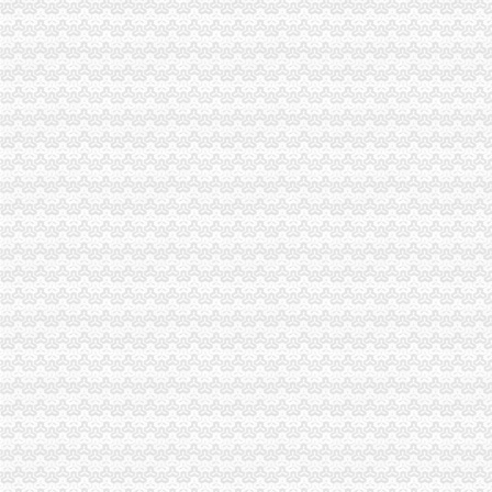
重庆市国家税务局关于纳税人2015年度关联申报等事项的提示-中国会
重庆代理记账、工商注册代理、重庆微型企业、商标注册、税务评估
【重庆亿源财税融资咨询代办营业执照营业哪家比较好】价格,厂家,
于老师,03月24日重庆税务筹划培训-中华品牌管理网
重庆市江津区地税局着力造办税服务“轻体验”-新华网
重庆地区代理工商注册、变更、代理记账、税务咨询可提供地
重庆地税：积推行“互联网+税务”提升服务质效-长江经济网
重庆市地方税务局、重庆市国土资源和房屋管理局<BR>关于暂停办理
重庆商裕工商咨询有限公司|工商咨询|代帐咨询|做账报税|税务代办|代
：：重庆市潼南区公众信息网：：-国税局
会计代理记帐、财税咨询、税务代理-重庆便民网
【江门注销税务注销公司企业停止运营不注销后果严重】-鹤山沙坪易
重庆江北区工商代办重庆沙坪坝区工商代办【渝盾】_其他加盟-中国
重庆国税关于金税三期工程上线办理有关涉税事项的公告_地方规-
重庆高档住宅土地增值税预征率上调至2%_东方财富网
重庆财税_专业的财务、税收实务网站-亿企赢财税资讯
重庆市国家税务局、重庆市地方税务局、重庆市工商管理局转发国
有重庆的朋友吗？你在天津过的还好吗？（转载）_天津_天涯论坛_天
重庆注册税务招聘_重庆注册税务招聘信息_智联重庆招聘网_找工作求
《重庆市国税小规模申报》_优秀范文十篇
重庆招聘税务专员_重庆弘昇管道有限公司招聘-汇博网
重庆税务登记证挂失电话-沙坪坝沙坪坝广告媒-重庆58同城