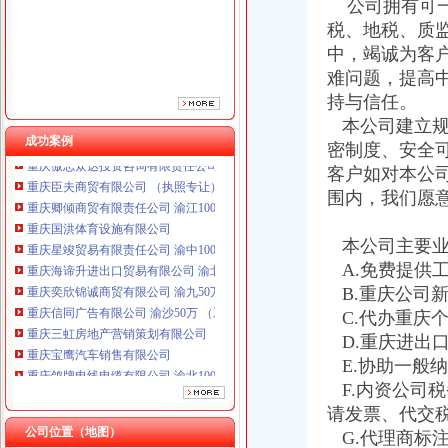
公司拥有可一
税、地税、质
中，竭诚为客
难问题，提高
持与信任。
本公司建立规
重庆鸽牌电线电缆有限公司 渝北10010万 (进出口权)
成功案例
密制度、安全
重庆傲志众达投资咨询有限责任公司 渝九1000万 （增资）
重庆臣夫商贸有限公司 （执照专让）
客户如对本公
重庆卿倾商贸有限责任公司 渝江100万 （工商注册）
围内，我们愿
重庆国洪体育设施有限公司
重庆星竣贸易有限责任公司 渝中100万 （进出口权）
本公司主要业
重庆海谛升进出口贸易有限公司 渝北100万 （进出口权）
A.免费提供
重庆奕欣锦诚商贸有限公司 渝九50万 （工商注册）
B.重庆公司
重庆信同广告有限公司 渝沙50万 （工商注册）
C.代办重庆
重庆三虹房地产营销策划有限公司
重庆宝鹰汽车销售有限公司
D.重庆进出
重庆鸽牌电线电缆有限公司 渝北10010万 (进出口权)
E.协助一般
重庆傲志众达投资咨询有限责任公司 渝九1000万 （增资）
F.内资公司
重庆臣夫商贸有限公司 （执照专让）
请发票、代交
重庆卿倾商贸有限责任公司 渝江100万 （工商注册）
公司位置（地图）
G.代理商标
重庆国洪体育设施有限公司