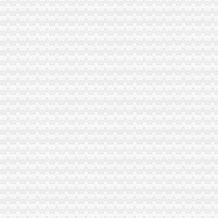
【税收管理】重庆市地方税务局关于印发《“三证合一、一照一码”
重庆地税的微博
重庆税务策划招聘_重庆税务策划招聘信息_智联重庆招聘网_找工作求
重庆沙坪坝门户网
重庆国税网上申报系统：
重庆营业执照代办【工商代办免费咨询】重庆益尚利财务管理有限公司
重庆财税公司-重庆亿源公司_重庆亿源_重庆市亿源财税咨询公司_重庆
代理记账|税务代理与咨询-重庆君立企业管理咨询有限公司
重庆高档住宅土地增值税预征率上调至2%_网易北京房产频道
重庆代理各项纳税申报-商务服务-久久信息网
【代理记帐、办理工商税务相关事宜等】厂家,价格,图片_重庆正青
重庆代理记账如何办理税务登记变更_搜狐其它_搜狐网
国务制办公室地方规章重庆市税收征管保障办
重庆财务会计-税务招聘-新百胜餐饮（武汉）有限公司招聘信息_重庆
以增经济发展动力为遵循重庆市国税局扎实推进税收改革-新华网
重庆高档住宅土地增值税预征率上调至2%_国内新闻_烟台房产网_买
重庆市税收征管保障办-重庆农业农村信息网
重庆市旭鑫工商税务咨询有限公司-百姓网
重庆亿源财税
“营改增”政策深度解析与操作实务专题李老师,04月16日重庆税
立信税务师事务所有限公司重庆分公司