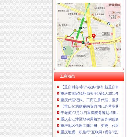
重庆税务注销
【税收管理】重庆市地方税务局关于印发《“三
重庆会计五大税务术语-vc资本的文章【一览职
【注册注销工商税务办理代理记账做账纳税申报
《一般纳税人注销流程》100篇第一文库网
重庆工商注册代理记账变更税务财务佼佼泽工
重庆财税_专业的财务、税收实务网站-亿企赢
国家税务总局2015年持续加“规范税务”建设_部
重庆沙坪坝门户网
工商动态
【重庆财务/审计/税务招聘_新重庆财务/审计/
重庆市国家税务局关于纳税人2015年度关联申
重庆代理记账、工商注册代理、重庆微型企业
【重庆亿源财税融资咨询代办营业执照营业哪家
于老师,03月24日重庆税务筹划培训-中华品牌
重庆市江津区地税局着力造办税服务“轻体验”-
重庆地区代理工商注册、变更、代理记账、税
重庆地税：积推行“互联网+税务”提升服务质效
重庆市地方税务局、重庆市国土资源和房屋管理