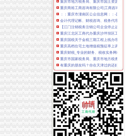
重庆商裕工商咨询有限公司|工商咨询|代帐咨询|
：：重庆市潼南区公众信息网：：-国税局
会计代理记帐、财税咨询、税务代理-重庆便民
【江门注销税务注销公司企业停止运营不注销后
重庆江北区工商代办重庆沙坪坝区工商代办【渝
重庆国税关于金税三期工程上线办理有关涉税事
重庆高档住宅土地增值税预征率上调至2%_东
重庆财税_专业的财务、税收实务网站-亿企赢
重庆市国家税务局、重庆市地方税务局、重庆
有重庆的朋友吗？你在天津过的还好吗？（转载
重庆注册税务招聘_重庆注册税务招聘信息_智
《重庆市国税小规模申报》_优秀范文十篇
重庆招聘税务专员_重庆弘昇管道有限公司招聘
重庆税务登记证挂失电话-沙坪坝沙坪坝广告媒-
【税收管理】重庆市地方税务局关于印发《“三
重庆地税的微博
重庆税务策划招聘_重庆税务策划招聘信息_智
重庆沙坪坝门户网
重庆国税网上申报系统：
重庆营业执照代办【工商代办免费咨询】重庆
重庆财税公司-重庆亿源公司_重庆亿源_重庆市
代理记账|税务代理与咨询-重庆君立企业管理咨