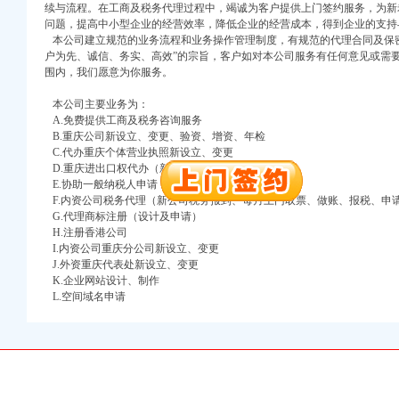
续与流程。在工商及税务代理过程中，竭诚为客户提供上门签约服务，为新
问题，提高中小型企业的经营效率，降低企业的经营成本，得到企业的支持
注册）
本公司建立规范的业务流程和业务操作管理制度，有规范的代理合同及保密
户为先、诚信、务实、高效”的宗旨，客户如对本公司服务有任何意见或需
口权）
围内，我们愿意为你服务。
进出口权）
册）
本公司主要业务为：
A.免费提供工商及税务咨询服务
B.重庆公司新设立、变更、验资、增资、年检
C.代办重庆个体营业执照新设立、变更
D.重庆进出口权代办（新设立、变更、换证、年检）
口权)
E.协助一般纳税人申请
万 （增资）
F.内资公司税务代理（新公司税务报到、每月上门取票、做账、报税、申
G.代理商标注册（设计及申请）
注册）
H.注册香港公司
I.内资公司重庆分公司新设立、变更
J.外资重庆代表处新设立、变更
口权）
K.企业网站设计、制作
进出口权）
L.空间域名申请
册）