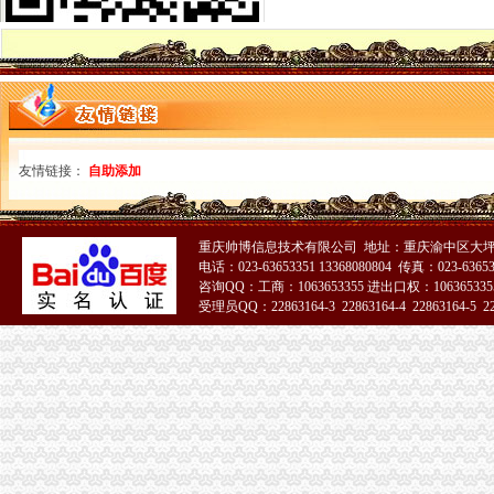
重庆财税公司-重庆亿源公司_重庆亿源_重庆市亿源财税咨询公司_重庆
代理记账|税务代理与咨询-重庆君立企业管理咨询有限公司
重庆高档住宅土地增值税预征率上调至2%_网易北京房产频道
重庆代理各项纳税申报-商务服务-久久信息网
【代理记帐、办理工商税务相关事宜等】厂家,价格,图片_重庆正青
重庆代理记账如何办理税务登记变更_搜狐其它_搜狐网
国务制办公室地方规章重庆市税收征管保障办
重庆财务会计-税务招聘-新百胜餐饮（武汉）有限公司招聘信息_重庆
友情链接：
自助添加
以增经济发展动力为遵循重庆市国税局扎实推进税收改革-新华网
重庆高档住宅土地增值税预征率上调至2%_国内新闻_烟台房产网_买
重庆市税收征管保障办-重庆农业农村信息网
重庆帅博信息技术有限公司 地址：重庆渝中区大坪莲
重庆市旭鑫工商税务咨询有限公司-百姓网
电话：023-63653351 13368080804 传真：023-6365
重庆亿源财税
咨询QQ：工商：1063653355 进出口权：1063653355
“营改增”政策深度解析与操作实务专题李老师,04月16日重庆税
受理员QQ：22863164-3 22863164-4 22863164-5 228
立信税务师事务所有限公司重庆分公司
重庆发票新规定,税务金四期上线！-企业税收优惠政策-重庆市黔江
重庆税务注销
重庆发票新规定,税务金四期上线！-企业税收优惠政策-重庆市黔江
重庆注册税务招聘_重庆注册税务招聘信息_智联重庆招聘网_找工作求
重庆高档住宅土地增值税预征率上调至2%_国内新闻_烟台房产网_买
《一般纳税人注销流程》100篇第一文库网
重庆工商注册代理记账变更税务财务佼佼泽工商