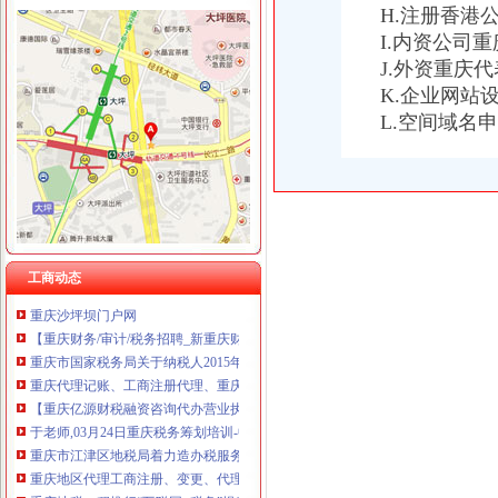
H.注册香港
I.内资公司
J.外资重庆
K.企业网站
重庆税务注销
L.空间域名
重庆发票新规定,税务金四期上线！-企业税收优惠政策-重庆市黔江
重庆注册税务招聘_重庆注册税务招聘信息_智联重庆招聘网_找工作求
重庆高档住宅土地增值税预征率上调至2%_国内新闻_烟台房产网_买
《一般纳税人注销流程》100篇第一文库网
重庆工商注册代理记账变更税务财务佼佼泽工商
重庆财税_专业的财务、税收实务网站-亿企赢财税资讯
国家税务总局2015年持续加“规范税务”建设_部门新闻_新闻_中国
工商动态
重庆沙坪坝门户网
【重庆财务/审计/税务招聘_新重庆财务/审计/税务招聘信息】-前程无忧
重庆市国家税务局关于纳税人2015年度关联申报等事项的提示-中国会
重庆代理记账、工商注册代理、重庆微型企业、商标注册、税务评估
【重庆亿源财税融资咨询代办营业执照营业哪家比较好】价格,厂家,
于老师,03月24日重庆税务筹划培训-中华品牌管理网
重庆市江津区地税局着力造办税服务“轻体验”-新华网
重庆地区代理工商注册、变更、代理记账、税务咨询可提供地
重庆地税：积推行“互联网+税务”提升服务质效-长江经济网