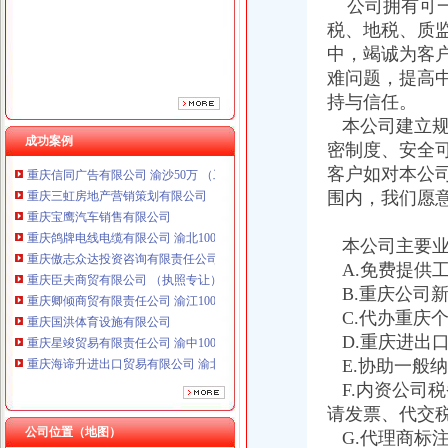
公司拥有可一
重庆傲志众达投资咨询有限责任公司 渝九1000万 （增资）
税、地税、质
重庆臣夫商贸有限公司 （执照专让）
中，竭诚为客
重庆卿倾商贸有限责任公司 渝江100万 （工商注册）
难问题，提高
重庆国洪体育设施有限公司
重庆星竣贸易有限责任公司 渝中100万 （进出口权）
持与信任。
重庆海谛升进出口贸易有限公司 渝北100万 （进出口权）
本公司建立规
重庆奕欣锦诚商贸有限公司 渝九50万 （工商注册）
成功案例
密制度、安全
重庆信同广告有限公司 渝沙50万 （工商注册）
客户如对本公
重庆三虹房地产营销策划有限公司
围内，我们愿
重庆宝鹰汽车销售有限公司
重庆鸽牌电线电缆有限公司 渝北10010万 (进出口权)
本公司主要业
重庆傲志众达投资咨询有限责任公司 渝九1000万 （增资）
重庆臣夫商贸有限公司 （执照专让）
A.免费提供
重庆卿倾商贸有限责任公司 渝江100万 （工商注册）
B.重庆公司
重庆国洪体育设施有限公司
C.代办重庆
重庆星竣贸易有限责任公司 渝中100万 （进出口权）
D.重庆进出
重庆海谛升进出口贸易有限公司 渝北100万 （进出口权）
E.协助一般
重庆奕欣锦诚商贸有限公司 渝九50万 （工商注册）
F.内资公司
重庆信同广告有限公司 渝沙50万 （工商注册）
请发票、代交
重庆三虹房地产营销策划有限公司
公司位置（地图）
重庆宝鹰汽车销售有限公司
G.代理商标