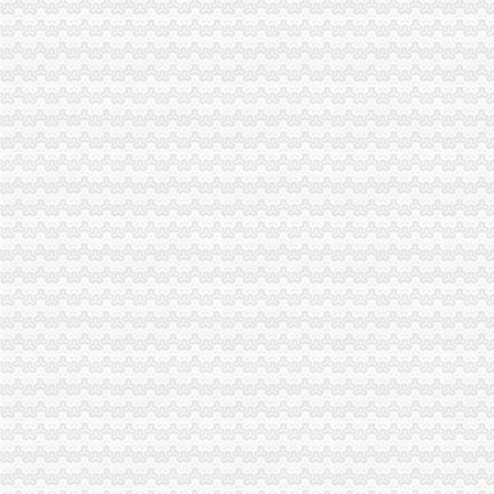
重庆财税_专业的财务、税收实务网站-亿企赢财税资讯
国家税务总局2015年持续加“规范税务”建设_部门新闻_新闻_中国
重庆沙坪坝门户网
【重庆财务/审计/税务招聘_新重庆财务/审计/税务招聘信息】-前程无忧
重庆市国家税务局关于纳税人2015年度关联申报等事项的提示-中国会
重庆代理记账、工商注册代理、重庆微型企业、商标注册、税务评估
【重庆亿源财税融资咨询代办营业执照营业哪家比较好】价格,厂家,
于老师,03月24日重庆税务筹划培训-中华品牌管理网
重庆市江津区地税局着力造办税服务“轻体验”-新华网
重庆地区代理工商注册、变更、代理记账、税务咨询可提供地
重庆地税：积推行“互联网+税务”提升服务质效-长江经济网
重庆市地方税务局、重庆市国土资源和房屋管理局<BR>关于暂停办理
重庆商裕工商咨询有限公司|工商咨询|代帐咨询|做账报税|税务代办|代
：：重庆市潼南区公众信息网：：-国税局
会计代理记帐、财税咨询、税务代理-重庆便民网
【江门注销税务注销公司企业停止运营不注销后果严重】-鹤山沙坪易
重庆江北区工商代办重庆沙坪坝区工商代办【渝盾】_其他加盟-中国
重庆国税关于金税三期工程上线办理有关涉税事项的公告_地方规-
重庆高档住宅土地增值税预征率上调至2%_东方财富网
重庆财税_专业的财务、税收实务网站-亿企赢财税资讯
重庆市国家税务局、重庆市地方税务局、重庆市工商管理局转发国