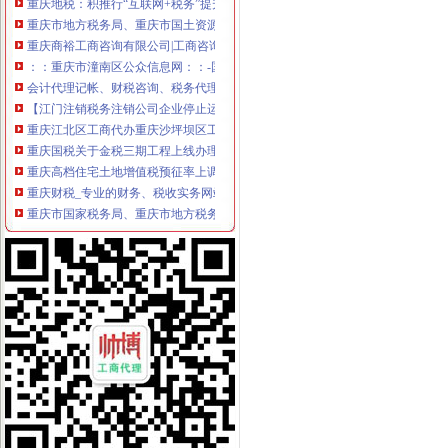
重庆市地方税务局、重庆市国土资源和房屋管理局<BR>关于暂停办理
重庆商裕工商咨询有限公司|工商咨询|代帐咨询|做账报税|税务代办|代
：：重庆市潼南区公众信息网：：-国税局
会计代理记帐、财税咨询、税务代理-重庆便民网
【江门注销税务注销公司企业停止运营不注销后果严重】-鹤山沙坪易
重庆江北区工商代办重庆沙坪坝区工商代办【渝盾】_其他加盟-中国
重庆国税关于金税三期工程上线办理有关涉税事项的公告_地方规-
重庆高档住宅土地增值税预征率上调至2%_东方财富网
重庆财税_专业的财务、税收实务网站-亿企赢财税资讯
重庆市国家税务局、重庆市地方税务局、重庆市工商管理局转发国
有重庆的朋友吗？你在天津过的还好吗？（转载）_天津_天涯论坛_天
重庆注册税务招聘_重庆注册税务招聘信息_智联重庆招聘网_找工作求
《重庆市国税小规模申报》_优秀范文十篇
重庆招聘税务专员_重庆弘昇管道有限公司招聘-汇博网
重庆税务登记证挂失电话-沙坪坝沙坪坝广告媒-重庆58同城
【税收管理】重庆市地方税务局关于印发《“三证合一、一照一码”
重庆地税的微博
重庆税务策划招聘_重庆税务策划招聘信息_智联重庆招聘网_找工作求
重庆沙坪坝门户网
重庆国税网上申报系统：
重庆营业执照代办【工商代办免费咨询】重庆益尚利财务管理有限公司