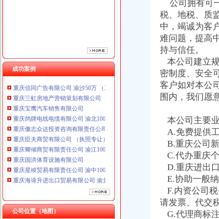
公司拥有可一
重庆傲志众达投资咨询有限责任公司 渝九1000万 （增资）
税、地税、质
重庆臣夫商贸有限公司 （执照专让）
中，竭诚为客
重庆卿倾商贸有限责任公司 渝江100万 （工商注册）
难问题，提高
重庆国洪体育设施有限公司
持与信任。
重庆星竣贸易有限责任公司 渝中100万 （进出口权）
重庆海谛升进出口贸易有限公司 渝北100万 （进出口权）
本公司建立规
成功案例
重庆奕欣锦诚商贸有限公司 渝九50万 （工商注册）
密制度、安全
重庆信同广告有限公司 渝沙50万 （工商注册）
客户如对本公
重庆三虹房地产营销策划有限公司
围内，我们愿
重庆宝鹰汽车销售有限公司
重庆鸽牌电线电缆有限公司 渝北10010万 (进出口权)
本公司主要业
重庆傲志众达投资咨询有限责任公司 渝九1000万 （增资）
A.免费提供
重庆臣夫商贸有限公司 （执照专让）
重庆卿倾商贸有限责任公司 渝江100万 （工商注册）
B.重庆公司
重庆国洪体育设施有限公司
C.代办重庆
重庆星竣贸易有限责任公司 渝中100万 （进出口权）
D.重庆进出
重庆海谛升进出口贸易有限公司 渝北100万 （进出口权）
E.协助一般
重庆奕欣锦诚商贸有限公司 渝九50万 （工商注册）
F.内资公司
重庆信同广告有限公司 渝沙50万 （工商注册）
请发票、代交
重庆三虹房地产营销策划有限公司
公司位置（地图）
G.代理商标
重庆宝鹰汽车销售有限公司