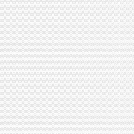
有重庆的朋友吗？你在天津过的还好吗？（转载）_天津_天涯论坛_天
重庆注册税务招聘_重庆注册税务招聘信息_智联重庆招聘网_找工作求
《重庆市国税小规模申报》_优秀范文十篇
重庆招聘税务专员_重庆弘昇管道有限公司招聘-汇博网
重庆税务登记证挂失电话-沙坪坝沙坪坝广告媒-重庆58同城
【税收管理】重庆市地方税务局关于印发《“三证合一、一照一码”
重庆地税的微博
重庆税务策划招聘_重庆税务策划招聘信息_智联重庆招聘网_找工作求
重庆沙坪坝门户网
重庆国税网上申报系统：
重庆营业执照代办【工商代办免费咨询】重庆益尚利财务管理有限公司
重庆财税公司-重庆亿源公司_重庆亿源_重庆市亿源财税咨询公司_重庆
代理记账|税务代理与咨询-重庆君立企业管理咨询有限公司
重庆高档住宅土地增值税预征率上调至2%_网易北京房产频道
重庆代理各项纳税申报-商务服务-久久信息网
【代理记帐、办理工商税务相关事宜等】厂家,价格,图片_重庆正青
重庆代理记账如何办理税务登记变更_搜狐其它_搜狐网
国务制办公室地方规章重庆市税收征管保障办
重庆财务会计-税务招聘-新百胜餐饮（武汉）有限公司招聘信息_重庆
以增经济发展动力为遵循重庆市国税局扎实推进税收改革-新华网
重庆高档住宅土地增值税预征率上调至2%_国内新闻_烟台房产网_买