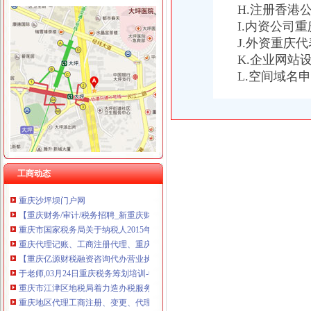
H.注册香港
I.内资公司
J.外资重庆
K.企业网站
重庆税务注销
L.空间域名
重庆发票新规定,税务金四期上线！-企业税收优惠政策-重庆市黔江
重庆注册税务招聘_重庆注册税务招聘信息_智联重庆招聘网_找工作求
重庆高档住宅土地增值税预征率上调至2%_国内新闻_烟台房产网_买
《一般纳税人注销流程》100篇第一文库网
重庆工商注册代理记账变更税务财务佼佼泽工商
重庆财税_专业的财务、税收实务网站-亿企赢财税资讯
工商动态
国家税务总局2015年持续加“规范税务”建设_部门新闻_新闻_中国
重庆沙坪坝门户网
【重庆财务/审计/税务招聘_新重庆财务/审计/税务招聘信息】-前程无忧
重庆市国家税务局关于纳税人2015年度关联申报等事项的提示-中国会
重庆代理记账、工商注册代理、重庆微型企业、商标注册、税务评估
【重庆亿源财税融资咨询代办营业执照营业哪家比较好】价格,厂家,
于老师,03月24日重庆税务筹划培训-中华品牌管理网
重庆市江津区地税局着力造办税服务“轻体验”-新华网
重庆地区代理工商注册、变更、代理记账、税务咨询可提供地
重庆地税：积推行“互联网+税务”提升服务质效-长江经济网