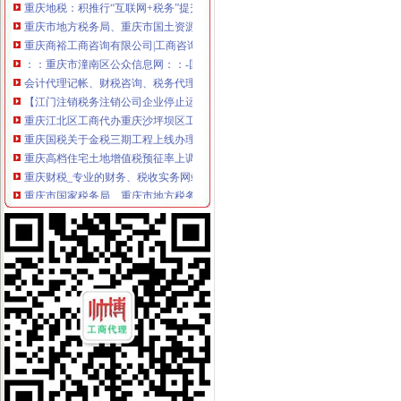
重庆市地方税务局、重庆市国土资源和房屋管理局<BR>关于暂停办理
重庆商裕工商咨询有限公司|工商咨询|代帐咨询|做账报税|税务代办|代
：：重庆市潼南区公众信息网：：-国税局
会计代理记帐、财税咨询、税务代理-重庆便民网
【江门注销税务注销公司企业停止运营不注销后果严重】-鹤山沙坪易
重庆江北区工商代办重庆沙坪坝区工商代办【渝盾】_其他加盟-中国
重庆国税关于金税三期工程上线办理有关涉税事项的公告_地方规-
重庆高档住宅土地增值税预征率上调至2%_东方财富网
重庆财税_专业的财务、税收实务网站-亿企赢财税资讯
重庆市国家税务局、重庆市地方税务局、重庆市工商管理局转发国
有重庆的朋友吗？你在天津过的还好吗？（转载）_天津_天涯论坛_天
重庆注册税务招聘_重庆注册税务招聘信息_智联重庆招聘网_找工作求
《重庆市国税小规模申报》_优秀范文十篇
重庆招聘税务专员_重庆弘昇管道有限公司招聘-汇博网
重庆税务登记证挂失电话-沙坪坝沙坪坝广告媒-重庆58同城
【税收管理】重庆市地方税务局关于印发《“三证合一、一照一码”
重庆地税的微博
重庆税务策划招聘_重庆税务策划招聘信息_智联重庆招聘网_找工作求
重庆沙坪坝门户网
重庆国税网上申报系统：
重庆营业执照代办【工商代办免费咨询】重庆益尚利财务管理有限公司