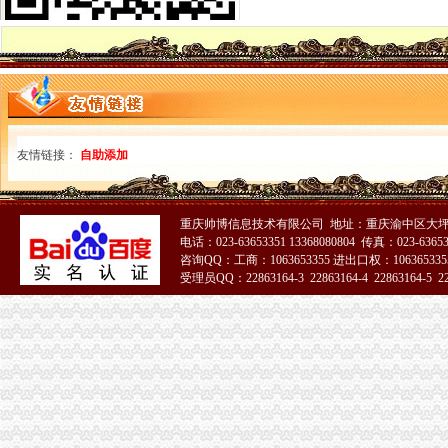
重庆财税公司-重庆亿源公司_重庆亿源_重庆市亿源财税咨询公司_重庆
代理记账|税务代理与咨询-重庆君立企业管理咨询有限公司
重庆高档住宅土地增值税预征率上调至2%_网易北京房产频道
重庆代理各项纳税申报-商务服务-久久信息网
【代理记帐、办理工商税务相关事宜等】厂家,价格,图片_重庆正青
重庆代理记账如何办理税务登记变更_搜狐其它_搜狐网
国务制办公室地方规章重庆市税收征管保障办
重庆财务会计-税务招聘-新百胜餐饮（武汉）有限公司招聘信息_重庆
友情链接：
自助添加
以增经济发展动力为遵循重庆市国税局扎实推进税收改革-新华网
重庆高档住宅土地增值税预征率上调至2%_国内新闻_烟台房产网_买
重庆市税收征管保障办-重庆农业农村信息网
重庆帅博信息技术有限公司 地址：重庆渝中区大坪莲
重庆市旭鑫工商税务咨询有限公司-百姓网
电话：023-63653351 13368080804 传真：023-6365
重庆亿源财税
咨询QQ：工商：1063653355 进出口权：1063653355
受理员QQ：22863164-3 22863164-4 22863164-5 228
“营改增”政策深度解析与操作实务专题李老师,04月16日重庆税
立信税务师事务所有限公司重庆分公司
重庆发票新规定,税务金四期上线！-企业税收优惠政策-重庆市黔江
重庆税务注销
重庆发票新规定,税务金四期上线！-企业税收优惠政策-重庆市黔江
重庆注册税务招聘_重庆注册税务招聘信息_智联重庆招聘网_找工作求
重庆高档住宅土地增值税预征率上调至2%_国内新闻_烟台房产网_买
《一般纳税人注销流程》100篇第一文库网