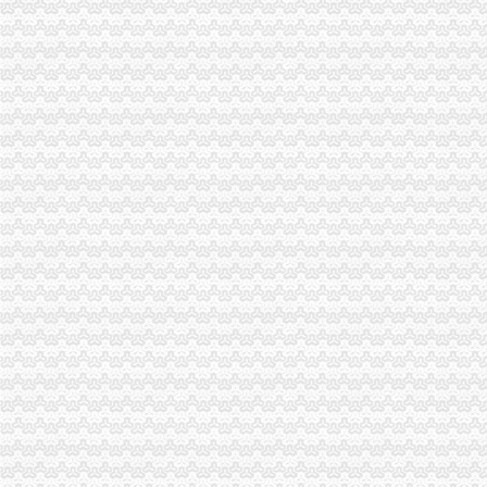
重庆工商注册代理记账变更税务财务佼佼泽工商
重庆财税_专业的财务、税收实务网站-亿企赢财税资讯
国家税务总局2015年持续加“规范税务”建设_部门新闻_新闻_中国
重庆沙坪坝门户网
【重庆财务/审计/税务招聘_新重庆财务/审计/税务招聘信息】-前程无忧
重庆市国家税务局关于纳税人2015年度关联申报等事项的提示-中国会
重庆代理记账、工商注册代理、重庆微型企业、商标注册、税务评估
【重庆亿源财税融资咨询代办营业执照营业哪家比较好】价格,厂家,
于老师,03月24日重庆税务筹划培训-中华品牌管理网
重庆市江津区地税局着力造办税服务“轻体验”-新华网
重庆地区代理工商注册、变更、代理记账、税务咨询可提供地
重庆地税：积推行“互联网+税务”提升服务质效-长江经济网
重庆市地方税务局、重庆市国土资源和房屋管理局<BR>关于暂停办理
重庆商裕工商咨询有限公司|工商咨询|代帐咨询|做账报税|税务代办|代
：：重庆市潼南区公众信息网：：-国税局
会计代理记帐、财税咨询、税务代理-重庆便民网
【江门注销税务注销公司企业停止运营不注销后果严重】-鹤山沙坪易
重庆江北区工商代办重庆沙坪坝区工商代办【渝盾】_其他加盟-中国
重庆国税关于金税三期工程上线办理有关涉税事项的公告_地方规-
重庆高档住宅土地增值税预征率上调至2%_东方财富网
重庆财税_专业的财务、税收实务网站-亿企赢财税资讯
重庆市国家税务局、重庆市地方税务局、重庆市工商管理局转发国