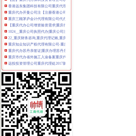
香港远东集团科技有限公司重庆代理处企业评论
重庆代办开曼公司注【注册香港公司吧】_百度贴吧
重庆三顾茅庐会计代理有限公司代办重庆公司注册,资质许可证审批
【重庆代办公司增资验资需求|重庆代办公司增资验资外包】-猪八戒网
1024__重庆公司执照代办|重庆公司注册代办_重庆齐齐会计代账公司
22_重庆财务咨询,重庆代理记账,重庆代办工商执照_重庆宁荣财务咨
重庆知众知识产权代理有限公司-重庆知众知识重庆代理有限公司
重庆代办苏丹亲签证|重庆办理苏丹亲签证申请流程_重庆签证中介
重庆市代办省外施工入渝备案重庆代办注册公司长期-重庆市巴渝中学-
远投投资管理公司重庆代理处2017新招聘信息_电话_地址-58企业
重庆居住证可以代办吗？代办公司有哪些-房天下买房知识
【2017年LG重庆代理新招聘信息_电话_地址】-赶集网
重庆资质代办厂家_重庆资质代办厂家/公司-阿里巴巴公司页
网站地图-重庆工商注册代办_重庆营业执照代办_重庆公司注销代办-重
【重庆代办宾馆过消防手续】重庆代办宾馆过消防手续批发价格,
重庆工商代办|重庆慢牛工商咨询有限公司-页
重庆公司注册_重庆注册公司商标代办_代理记账公司_重庆州顺利办
重庆营业执照代办_重庆巧蓉财务|重庆工商代办公司-重庆公司注册-重
荣安管业有限公司重庆代理_电话_地址_网站—广材网
为什么要选择重庆冠晨工商代办营业执照？-主营项目-重庆冠晨工商咨
山东东方动力有限公司重庆代理_电话_地址_网站—广材网
重庆代办工商执照,重庆商务信息咨询,重庆财务管理_重庆雅恩商