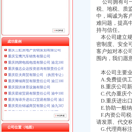
公司拥有可一
重庆臣夫商贸有限公司 （执照专让）
重庆卿倾商贸有限责任公司 渝江100万 （工商注册）
税、地税、质
重庆国洪体育设施有限公司
中，竭诚为客
重庆星竣贸易有限责任公司 渝中100万 （进出口权）
难问题，提高
重庆海谛升进出口贸易有限公司 渝北100万 （进出口权）
持与信任。
重庆奕欣锦诚商贸有限公司 渝九50万 （工商注册）
本公司建立规
重庆信同广告有限公司 渝沙50万 （工商注册）
成功案例
密制度、安全
重庆三虹房地产营销策划有限公司
客户如对本公
重庆宝鹰汽车销售有限公司
重庆鸽牌电线电缆有限公司 渝北10010万 (进出口权)
围内，我们愿
重庆傲志众达投资咨询有限责任公司 渝九1000万 （增资）
重庆臣夫商贸有限公司 （执照专让）
本公司主要业
重庆卿倾商贸有限责任公司 渝江100万 （工商注册）
A.免费提供
重庆国洪体育设施有限公司
B.重庆公司
重庆星竣贸易有限责任公司 渝中100万 （进出口权）
C.代办重庆
重庆海谛升进出口贸易有限公司 渝北100万 （进出口权）
D.重庆进出
重庆奕欣锦诚商贸有限公司 渝九50万 （工商注册）
重庆信同广告有限公司 渝沙50万 （工商注册）
E.协助一般
重庆三虹房地产营销策划有限公司
F.内资公司
重庆宝鹰汽车销售有限公司
请发票、代交
公司位置（地图）
G.代理商标