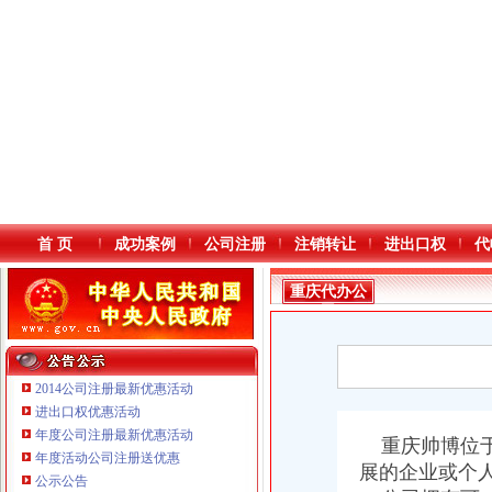
首 页
成功案例
公司注册
注销转让
进出口权
代
重庆代办公
司
2014公司注册最新优惠活动
进出口权优惠活动
年度公司注册最新优惠活动
本站导航
重庆帅博位于
重庆鸽牌电线电缆有限公司 渝北10010万 (进出口权)
年度活动公司注册送优惠
展的企业或个
重庆傲志众达投资咨询有限责任公司 渝九1000万 （增资）
公示公告