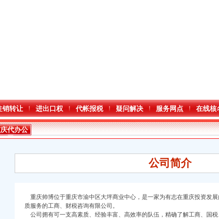
注销转让
进出口权
代帐报税
疑问解决
服务网点
在线核
重庆代办公
司
公司简介
口权)
重庆帅博位于重庆市渝中区大坪商业中心，是一家为有志在重庆投资发展
质服务的工商、财税咨询有限公司。
万 （增资）
公司拥有可一支高素质、经验丰富、高效率的队伍，精确了解工商、国税