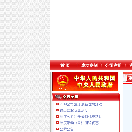
首 页
成功案例
公司注册
2014公司注册最新优惠活动
进出口权优惠活动
年度公司注册最新优惠活动
本站导航
重庆鸽牌电线电缆有限公司 渝北10010万 (进出
年度活动公司注册送优惠
重庆傲志众达投资咨询有限责任公司 渝九1000
公示公告
重庆臣夫商贸有限公司 （执照专让）