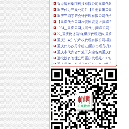
重庆代办开曼公司注【注册香港公司吧】_百度
重庆三顾茅庐会计代理有限公司代办重庆公司注
【重庆代办公司增资验资需求|重庆代办公司增
1024__重庆公司执照代办|重庆公司注册代办
22_重庆财务咨询,重庆代理记账,重庆代办工商
重庆知众知识产权代理有限公司-重庆知众知识
重庆代办苏丹亲签证|重庆办理苏丹亲签证申请
重庆市代办省外施工入渝备案重庆代办注册公司
远投投资管理公司重庆代理处2017新招聘信息_电
重庆居住证可以代办吗？代办公司有哪些-房天
【2017年LG重庆代理新招聘信息_电话_地址】
重庆资质代办厂家_重庆资质代办厂家/公司-阿
网站地图-重庆工商注册代办_重庆营业执照代办
【重庆代办宾馆过消防手续】重庆代办宾馆过消
重庆工商代办|重庆慢牛工商咨询有限公司-页
重庆公司注册_重庆注册公司商标代办_代理记
重庆营业执照代办_重庆巧蓉财务|重庆工商代办
荣安管业有限公司重庆代理_电话_地址_网站—
为什么要选择重庆冠晨工商代办营业执照？-主
山东东方动力有限公司重庆代理_电话_地址_网
重庆代办工商执照,重庆商务信息咨询,重庆财务