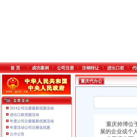
首 页
成功案例
公司注册
注销转让
进出口权
代
重庆代办公
司
2014公司注册最新优惠活动
进出口权优惠活动
年度公司注册最新优惠活动
本站导航
重庆帅博位于
年度活动公司注册送优惠
展的企业或个
重庆鸽牌电线电缆有限公司 渝北10010万 (进出口权)
公示公告