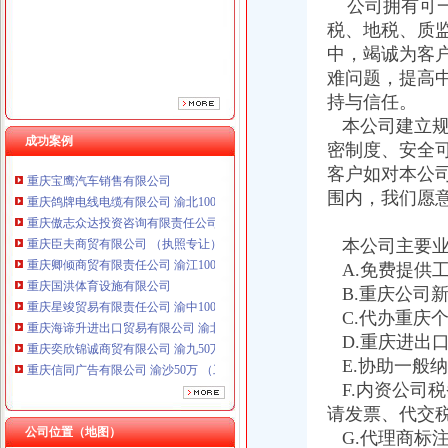
公司拥有可一
重庆卿倾商贸有限责任公司 渝江100万 （工商注册）
税、地税、质
重庆国洪体育设施有限公司
中，竭诚为客
重庆星竣贸易有限责任公司 渝中100万 （进出口权）
难问题，提高
重庆海谛升进出口贸易有限公司 渝北100万 （进出口权）
持与信任。
重庆奕欣锦诚商贸有限公司 渝九50万 （工商注册）
重庆信同广告有限公司 渝沙50万 （工商注册）
本公司建立规
成功案例
重庆三虹房地产营销策划有限公司
密制度、安全
重庆宝鹰汽车销售有限公司
客户如对本公
重庆鸽牌电线电缆有限公司 渝北10010万 (进出口权)
围内，我们愿
重庆傲志众达投资咨询有限责任公司 渝九1000万 （增资）
重庆臣夫商贸有限公司 （执照专让）
本公司主要业
重庆卿倾商贸有限责任公司 渝江100万 （工商注册）
A.免费提供
重庆国洪体育设施有限公司
重庆星竣贸易有限责任公司 渝中100万 （进出口权）
B.重庆公司
重庆海谛升进出口贸易有限公司 渝北100万 （进出口权）
C.代办重庆
重庆奕欣锦诚商贸有限公司 渝九50万 （工商注册）
D.重庆进出
重庆信同广告有限公司 渝沙50万 （工商注册）
E.协助一般
重庆三虹房地产营销策划有限公司
F.内资公司
重庆宝鹰汽车销售有限公司
请发票、代交
公司位置（地图）
G.代理商标