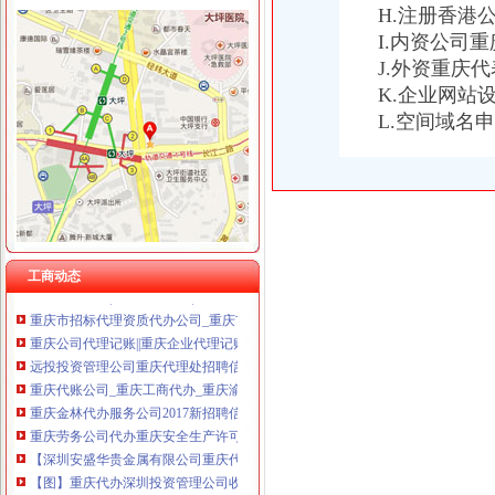
H.注册香港
I.内资公司
J.外资重庆
重庆代办公司
K.企业网站
远投投资管理公司重庆代理处招聘信息_电话_地址-智联招聘
中国石化财务有限责任公司重庆代办处网络档案-傻目录
L.空间域名
专业代理重庆公司记帐,财税咨询,代办一般纳税人认定-重庆财务会
武汉奇迹商务有限公司重庆代理公司
【2015年武汉饰界批发重庆代理公司新招聘信息_电话_地址】-赶集网
重庆正全工商-重庆公司注册,重庆工商注册,代办营业执照,公司代
重庆工商,重庆专业执照代办,重庆营业执照代办,重庆公司注册
提供重庆公司代办注册优惠重庆代办房地产暂定资质-重庆资质代办-重
工商动态
重庆注册公司|重庆代理记账|重庆代账选重庆新月会计|中小企业财税
重庆市招标代理资质代办公司_重庆市代办招标代理资质公司-资质街
重庆公司代理记账||重庆企业代理记账
远投投资管理公司重庆代理处招聘信息_电话_地址-智联招聘
重庆代账公司_重庆工商代办_重庆渝中区代账公司_重庆市渝中区工商
重庆金林代办服务公司2017新招聘信息_电话_地址-58企业名录
重庆劳务公司代办重庆安全生产许可代办重庆代办建筑资质费用
【深圳安盛华贵金属有限公司重庆代理处】深圳安盛华贵金属有限公
【图】重庆代办深圳投资管理公司收购及转让_重庆渝中区公司注册-
香港远东集团科技有限公司重庆代理处企业评论