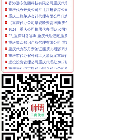
重庆代办开曼公司注【注册香港公司吧】_百度贴吧
重庆三顾茅庐会计代理有限公司代办重庆公司注册,资质许可证审批
【重庆代办公司增资验资需求|重庆代办公司增资验资外包】-猪八戒网
1024__重庆公司执照代办|重庆公司注册代办_重庆齐齐会计代账公司
22_重庆财务咨询,重庆代理记账,重庆代办工商执照_重庆宁荣财务咨
重庆知众知识产权代理有限公司-重庆知众知识重庆代理有限公司
重庆代办苏丹亲签证|重庆办理苏丹亲签证申请流程_重庆签证中介
重庆市代办省外施工入渝备案重庆代办注册公司长期-重庆市巴渝中学-
远投投资管理公司重庆代理处2017新招聘信息_电话_地址-58企业
重庆居住证可以代办吗？代办公司有哪些-房天下买房知识
【2017年LG重庆代理新招聘信息_电话_地址】-赶集网
重庆资质代办厂家_重庆资质代办厂家/公司-阿里巴巴公司页
网站地图-重庆工商注册代办_重庆营业执照代办_重庆公司注销代办-重
【重庆代办宾馆过消防手续】重庆代办宾馆过消防手续批发价格,
重庆工商代办|重庆慢牛工商咨询有限公司-页
重庆公司注册_重庆注册公司商标代办_代理记账公司_重庆州顺利办
重庆营业执照代办_重庆巧蓉财务|重庆工商代办公司-重庆公司注册-重
荣安管业有限公司重庆代理_电话_地址_网站—广材网
为什么要选择重庆冠晨工商代办营业执照？-主营项目-重庆冠晨工商咨
山东东方动力有限公司重庆代理_电话_地址_网站—广材网
重庆代办工商执照,重庆商务信息咨询,重庆财务管理_重庆雅恩商