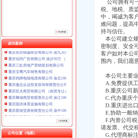
公司拥有可一
重庆鸽牌电线电缆有限公司 渝北10010万 (进出口权)
税、地税、质
重庆傲志众达投资咨询有限责任公司 渝九1000万 （增资）
重庆臣夫商贸有限公司 （执照专让）
中，竭诚为客
重庆卿倾商贸有限责任公司 渝江100万 （工商注册）
难问题，提高
重庆国洪体育设施有限公司
持与信任。
重庆星竣贸易有限责任公司 渝中100万 （进出口权）
本公司建立规
重庆海谛升进出口贸易有限公司 渝北100万 （进出口权）
成功案例
密制度、安全
重庆奕欣锦诚商贸有限公司 渝九50万 （工商注册）
客户如对本公
重庆信同广告有限公司 渝沙50万 （工商注册）
围内，我们愿
重庆三虹房地产营销策划有限公司
重庆宝鹰汽车销售有限公司
重庆鸽牌电线电缆有限公司 渝北10010万 (进出口权)
本公司主要业
重庆傲志众达投资咨询有限责任公司 渝九1000万 （增资）
A.免费提供
重庆臣夫商贸有限公司 （执照专让）
B.重庆公司
重庆卿倾商贸有限责任公司 渝江100万 （工商注册）
C.代办重庆
重庆国洪体育设施有限公司
重庆代办公司
D.重庆进出
重庆星竣贸易有限责任公司 渝中100万 （进出口权）
重庆公司注册工商代办|重庆工商-页
E.协助一般
重庆海谛升进出口贸易有限公司 渝北100万 （进出口权）
重庆劳务公司代办重庆安全生产许可代办重庆代办建筑资质费用
重庆奕欣锦诚商贸有限公司 渝九50万 （工商注册）
F.内资公司
重庆红华仪器仪表有限公司/北京普源重庆代理
重庆信同广告有限公司 渝沙50万 （工商注册）
请发票、代交
武汉奇迹商务有限公司重庆代理公司
重庆三虹房地产营销策划有限公司
公司位置（地图）
G.代理商标
【2015年武汉饰界批发重庆代理公司新招聘信息_电话_地址】-赶集网