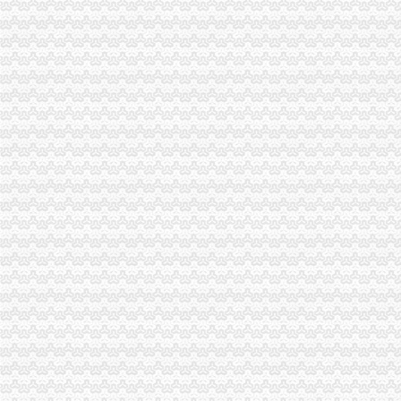
为什么要选择重庆冠晨工商代办营业执照？-主营项目-重庆冠晨工商咨
山东东方动力有限公司重庆代理_电话_地址_网站—广材网
重庆代办工商执照,重庆商务信息咨询,重庆财务管理_重庆雅恩商
重庆社保代办公司收费-一流健康网2
代办汽车年审,代办汽车上户,代办车辆上牌-重庆六六八汽车经纪有
重庆代办智利亲签证|重庆代办理智利亲签证申请流程_重庆签证中介
企业工坊|重庆公司注册|重庆代理记账|重庆资质代办|重庆律服务|重庆
重庆代理记帐_重庆工商代办_重庆工商注册就找禾税科技
如何识别重庆代理注册公司资质_行业知识|重庆启辰工商咨询有限公司
重庆尼潍斯商务信息咨询有限公司,重庆尼潍斯公司,重庆工商代
突尼斯橄榄油进口重庆代理清关报关公司-企汇网
重庆红华仪器仪表有限公司/北京普源重庆代理
重庆代理注册公司时长,代理记账是什么？-商务服务-*一金融网
重庆代理商标注册哪家公司价格便宜？-商务服务-*一金融网
公司注册公司变更公司注销-工商代办-重庆树人会计师事务所-重庆
重庆代办车辆上牌公司聊聊新车上牌流程全攻略-重庆代办车辆过户,
重庆树人会计师事务所-重庆公司注册|重庆代理记账|重|合川工商代办