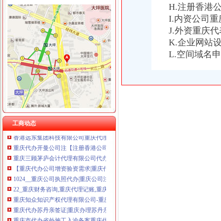
重庆宝鹰汽车销售有限公司
H.注册香港
重庆正全工商-重庆公司注册,重庆工商注册,代办营业执照,公司代
重庆工商,重庆专业执照代办,重庆营业执照代办,重庆公司注册
I.内资公司
提供重庆公司代办注册优惠重庆代办房地产暂定资质-重庆资质代办-重
J.外资重庆
重庆注册公司|重庆代理记账|重庆代账选重庆新月会计|中小企业财税
K.企业网站
重庆市招标代理资质代办公司_重庆市代办招标代理资质公司-资质街
L.空间域名
重庆公司代理记账||重庆企业代理记账
远投投资管理公司重庆代理处招聘信息_电话_地址-智联招聘
重庆代账公司_重庆工商代办_重庆渝中区代账公司_重庆市渝中区工商
重庆金林代办服务公司2017新招聘信息_电话_地址-58企业名录
重庆劳务公司代办重庆安全生产许可代办重庆代办建筑资质费用
【深圳安盛华贵金属有限公司重庆代理处】深圳安盛华贵金属有限公
【图】重庆代办深圳投资管理公司收购及转让_重庆渝中区公司注册-
工商动态
香港远东集团科技有限公司重庆代理处企业评论
重庆代办开曼公司注【注册香港公司吧】_百度贴吧
重庆三顾茅庐会计代理有限公司代办重庆公司注册,资质许可证审批
【重庆代办公司增资验资需求|重庆代办公司增资验资外包】-猪八戒网
1024__重庆公司执照代办|重庆公司注册代办_重庆齐齐会计代账公司
22_重庆财务咨询,重庆代理记账,重庆代办工商执照_重庆宁荣财务咨
重庆知众知识产权代理有限公司-重庆知众知识重庆代理有限公司
重庆代办苏丹亲签证|重庆办理苏丹亲签证申请流程_重庆签证中介
重庆市代办省外施工入渝备案重庆代办注册公司长期-重庆市巴渝中学-