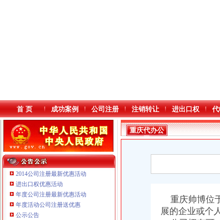
首 页
成功案例
公司注册
注销转让
进出口权
代
重庆代办公
司
2014公司注册最新优惠活动
进出口权优惠活动
年度公司注册最新优惠活动
本站导航
重庆帅博位于
年度活动公司注册送优惠
展的企业或个
公示公告