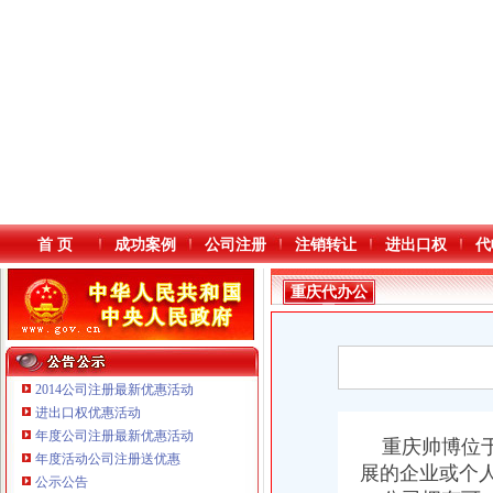
首 页
成功案例
公司注册
注销转让
进出口权
代
重庆代办公
司
2014公司注册最新优惠活动
进出口权优惠活动
年度公司注册最新优惠活动
本站导航
重庆帅博位于
年度活动公司注册送优惠
展的企业或个
重庆鸽牌电线电缆有限公司 渝北10010万 (进出口权)
公示公告