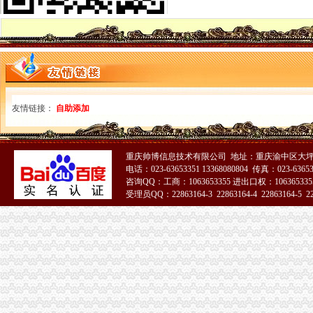
【深圳分公司注销程序】_深圳分公司注销程序厂家批发-虎易网
分公司注销登记办事指南-公司登记-临桂区门户网站
如何办理分公司注销-成功案例-尚标
《分公司注销决定书》_优秀范文十篇
公司注销、分公司注销-徐州58同城
新分公司注销流程
分公司注销登记
友情链接：
自助添加
分公司注销登记审批操作规范
办理内资公司注销分公司注销外资公司注销【今日推荐网-北京工商/税
广州分公司注销所需材料【今日推荐网】
重庆帅博信息技术有限公司 地址：重庆渝中区大坪莲
分公司注销登记_分公司注销登记_破产申办_面向企业_网上办事_泸州
电话：023-63653351 13368080804 传真：023-6365
分公司注销登记提交材料规范
咨询QQ：工商：1063653355 进出口权：1063653355
分公司注销
受理员QQ：22863164-3 22863164-4 22863164-5 228
北京海淀分公司注销办理流程及费用-爱喇叭网
新分公司注销流程_政策规_一二四团
分公司注销流程_上海中小企业注册服务平台
【公司注销（内资公司注销,内资分公司注销）】价格_厂家_图片-Hc
分公司注销有哪些要求？-FAQ-香港瑞丰会计事务所
上海分公司注销一般流程是什么-爱喇叭网
||分公司注销公告--（登注销公告）（图）-供应信息-环球经贸网
分公司注销登记应提交下列文件、证件