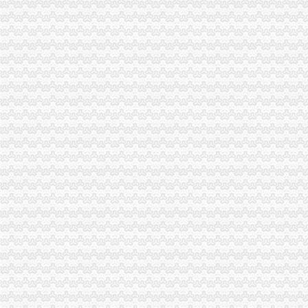
分公司注销登记_分公司注销登记_破产申办_面向企业_网上办事_泸州
分公司注销登记提交材料规范