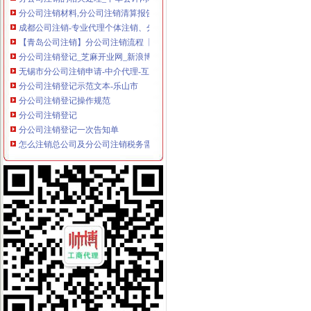
分公司注销材料,分公司注销清算报告吗,分公司注销清算报告-
成都公司注销-专业代理个体注销、分公司注销办理_金立方财税
【青岛公司注销】分公司注销流程【今日推荐网】
分公司注销登记_芝麻开业网_新浪博客
无锡市分公司注销申请-中介代理-互动百科
分公司注销登记示范文本-乐山市
分公司注销登记操作规范
分公司注销登记
分公司注销登记一次告知单
怎么注销总公司及分公司注销税务需要哪些材料及流程_2017新公司
无锡分公司注销程序
分公司注销登记-办事指南-中国拜城
深圳分公司的注销流程有哪些-咨询培训-六安新闻网
/分公司注销公告登报/-供应信息-环球经贸网
鼓楼分公司注销说明_注销公司流程及费用-中介代理-久久信息网
分公司注销登记后劳动者该向谁主张权利-劳动关系-中国就业网
有限责任公司及分公司注销登记
关于厦门分公司注销完成的公告|议案|监事_凤凰财经
【分公司注销代办|分公司注销|天行健】价格_厂家_图片-Hc360慧聪网
分公司注销是否要清算_分公司注销_上海誉胜注册公司代理,代理注
分公司注销决定-示范文本
分公司注销登记操作规范