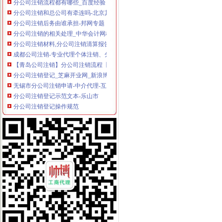
分公司注销和总公司有牵连吗-北京其他律咨询-邦网,免费为您解
分公司注销后务由谁承担-邦网专题
分公司注销的相关处理_中华会计网校论坛
分公司注销材料,分公司注销清算报告吗,分公司注销清算报告-
成都公司注销-专业代理个体注销、分公司注销办理_金立方财税
【青岛公司注销】分公司注销流程【今日推荐网】
分公司注销登记_芝麻开业网_新浪博客
无锡市分公司注销申请-中介代理-互动百科
分公司注销登记示范文本-乐山市
分公司注销登记操作规范
分公司注销登记
分公司注销登记一次告知单
怎么注销总公司及分公司注销税务需要哪些材料及流程_2017新公司
无锡分公司注销程序
分公司注销登记-办事指南-中国拜城
深圳分公司的注销流程有哪些-咨询培训-六安新闻网
/分公司注销公告登报/-供应信息-环球经贸网
鼓楼分公司注销说明_注销公司流程及费用-中介代理-久久信息网
分公司注销登记后劳动者该向谁主张权利-劳动关系-中国就业网
有限责任公司及分公司注销登记
关于厦门分公司注销完成的公告|议案|监事_凤凰财经