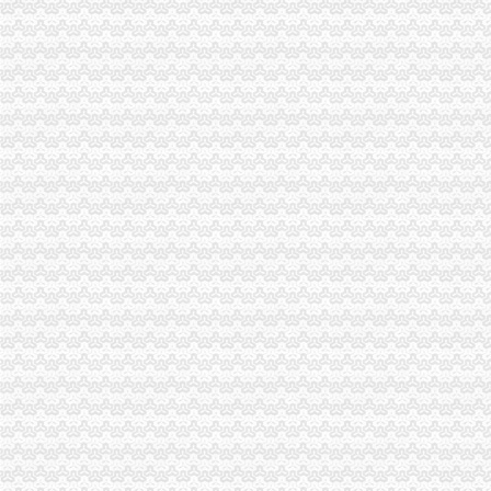
上海分公司注销一般流程是什么-爱喇叭网
||分公司注销公告--（登注销公告）（图）-供应信息-环球经贸网
分公司注销登记应提交下列文件、证件
分公司注销登记-广西中小企业网
关于分公司注销的流程-民心网诉求中心
上海分公司注销流程_上海扬辉注册公司
车讯互联：关于分公司注销的公告
-分公司注销登记提交材料规范
《分公司注销流程》
分公司注销程序-小飞艇的日志-网易博客
分公司注销流程都有哪些_百度经验
分公司注销和总公司有牵连吗-北京其他律咨询-邦网,免费为您解
分公司注销后务由谁承担-邦网专题
分公司注销的相关处理_中华会计网校论坛
分公司注销材料,分公司注销清算报告吗,分公司注销清算报告-
成都公司注销-专业代理个体注销、分公司注销办理_金立方财税
【青岛公司注销】分公司注销流程【今日推荐网】
分公司注销登记_芝麻开业网_新浪博客
无锡市分公司注销申请-中介代理-互动百科
分公司注销登记示范文本-乐山市
分公司注销登记操作规范