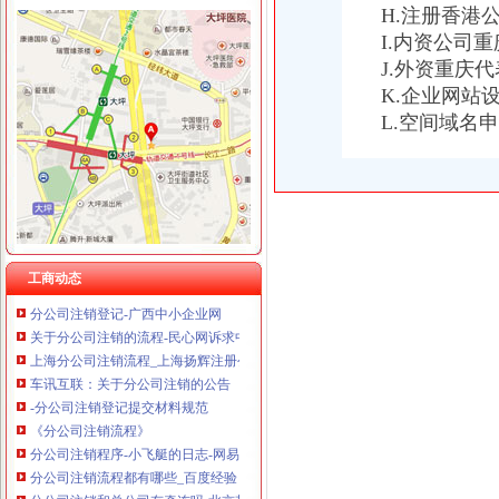
H.注册香港
I.内资公司
J.外资重庆
分公司注销
K.企业网站
分公司注销程序（doc41页）_营销知识_精品资料网
L.空间域名
分公司注销登记
公司注销分公司注销,老公司注销疑难-青青岛社区
【公司注销（内资公司注销,内资分公司注销）】价格_厂家_图片-Hc
分公司注销有哪些要求？-FAQ-香港瑞丰会计事务所
上海分公司注销一般流程是什么-爱喇叭网
||分公司注销公告--（登注销公告）（图）-供应信息-环球经贸网
分公司注销登记应提交下列文件、证件
工商动态
分公司注销登记-广西中小企业网
关于分公司注销的流程-民心网诉求中心
上海分公司注销流程_上海扬辉注册公司
车讯互联：关于分公司注销的公告
-分公司注销登记提交材料规范
《分公司注销流程》
分公司注销程序-小飞艇的日志-网易博客
分公司注销流程都有哪些_百度经验
分公司注销和总公司有牵连吗-北京其他律咨询-邦网,免费为您解