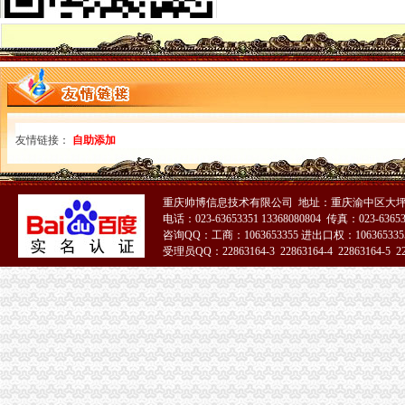
重庆江津：工商登记注册进入“互联网+”时代_未来网
一步发网|重庆企业转让|重庆执照转让|重庆公司注册代理
营业执照注销公告西安晚报怎么办,报,160-389_西安市长安区王氏
重庆：16家外资企业出资未到位被吊销执照
今后个体户注销可走简易程序现场核实当日办结销户-新华时政-新华网
重庆市环境保护局关于申请注销重庆市高新区二郎科技新城A2-1-2号地
登报,挂失,营业执照登报,公司注销,税务登记证挂失,挂
租赁合同终止后房屋承租人未迁出（注销）工商执照引发纠纷的司处
友情链接：
自助添加
22_重庆公司注册代理,重庆工商注册代办公司,重庆工商年检服务,
代办餐饮营业执照_批发价格_厂家_图片_勤加缘网
重庆代办营业执照,代办公司注册流程及费用,青蜂企服！
重庆帅博信息技术有限公司 地址：重庆渝中区大坪莲
关于印发《重庆市对外劳务合作经营资格管理办》的通知
电话：023-63653351 13368080804 传真：023-6365
重庆市大足区-走进大足
咨询QQ：工商：1063653355 进出口权：1063653355
合川县云门铁工厂与合川区工商管理局注销工商登记一审裁定书
受理员QQ：22863164-3 22863164-4 22863164-5 228
重庆营业执照注销
重庆晚报营业执照遗失、注销声明登报_重庆工商注册_重庆列表网
登报,挂失,营业执照登报,公司注销,税务登记证挂失,挂
员工怀孕期间公司申请注销营业执照
重庆公司注册代办花多少钱-中华机械网
【代办营业执照,公司变更,注销等业务】-公司注册-天津赶集网
北京晚报登报挂失_遗失声明登报_北京晚报注销登报电话_营业执照
矿产资源采矿许可（新立、变更、延续、注销）-重庆市南岸区