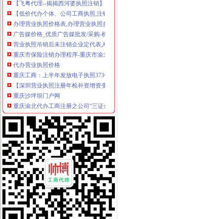
【低价代办个体、公司工商执照,注销,代帐_低价代办公司开业一
办理营业执照价格表,办理营业执照多少钱/报价走势-中国制造网
广告媒价格_优质广告媒批发/采购-机电之家
营业执照吊销后未注销企业定代表人要进＂名单＂-浙江民营企业
重庆市保险注销办理程序-重庆市渝北区社保局信息网
代办营业执照价格
重庆工商：上半年发放电子执照373份处置“空壳公司”3.35万户-工商
【深圳营业执照注册年检补资增资变更注销】-其他生活配送-深圳赶集网
重庆沙坪坝门户网
重庆渝北代办工商注册之公司“三证合一”登记制度-商务服务
重庆工商注册|重庆注册公司|重庆工商年检|重庆办照-重庆酷易搜
电子商务营业执照_批发价格_厂家_图片_勤加缘网
榆林公司注销程序、工商营业执照办理流程、公司注销流程及费用哪家
北京批“五证合一”营业执照颁发8企业领照重庆晚报网_重庆生活
重庆商报（营业执照注销）登报_重庆工商注册_重庆列表网
我想注销营业执照,可以在网上操作吗？需要怎么操作呢？_问答-【中
企业人歇业、撤销或被吊销营业执照后的诉讼主体资格
上海商报电话办理营业执照丢失登报/公司注销登报上海
附件：重庆市保险注销登记表-三茅资料-三茅人力资源网
科技一般纳税人营业执照、代办股权变更、注销迁移转让-天津58同城
登报,挂失,营业执照登报,公司注销,税务登记证挂失,挂