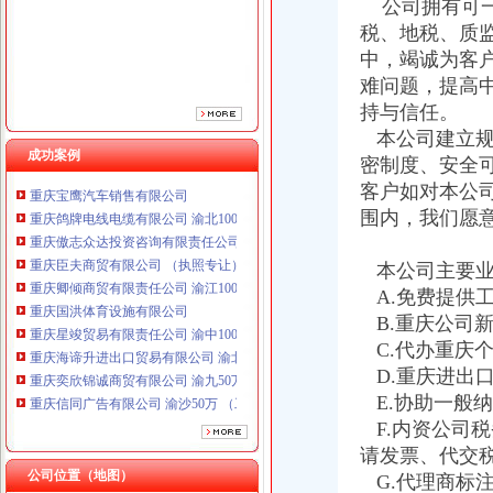
公司拥有可一
重庆卿倾商贸有限责任公司 渝江100万 （工商注册）
税、地税、质
重庆国洪体育设施有限公司
中，竭诚为客
重庆星竣贸易有限责任公司 渝中100万 （进出口权）
难问题，提高
重庆海谛升进出口贸易有限公司 渝北100万 （进出口权）
重庆奕欣锦诚商贸有限公司 渝九50万 （工商注册）
持与信任。
重庆信同广告有限公司 渝沙50万 （工商注册）
本公司建立规
重庆三虹房地产营销策划有限公司
成功案例
密制度、安全
重庆宝鹰汽车销售有限公司
客户如对本公
重庆鸽牌电线电缆有限公司 渝北10010万 (进出口权)
围内，我们愿
重庆傲志众达投资咨询有限责任公司 渝九1000万 （增资）
重庆臣夫商贸有限公司 （执照专让）
本公司主要业
重庆卿倾商贸有限责任公司 渝江100万 （工商注册）
重庆国洪体育设施有限公司
A.免费提供
重庆星竣贸易有限责任公司 渝中100万 （进出口权）
B.重庆公司
重庆海谛升进出口贸易有限公司 渝北100万 （进出口权）
C.代办重庆
重庆奕欣锦诚商贸有限公司 渝九50万 （工商注册）
D.重庆进出
重庆信同广告有限公司 渝沙50万 （工商注册）
E.协助一般
重庆三虹房地产营销策划有限公司
F.内资公司
重庆宝鹰汽车销售有限公司
请发票、代交
公司位置（地图）
G.代理商标