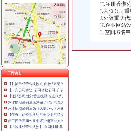
H.注册香港
I.内资公司
J.外资重庆
重庆营业执照注销
重庆晚报营业执照遗失、注销声明登报_重庆工商注册_重庆列表网
K.企业网站
登报,挂失,营业执照登报,公司注销,税务登记证挂失,挂
L.空间域名
员工怀孕期间公司申请注销营业执照
重庆公司注册代办花多少钱-中华机械网
【代办营业执照,公司变更,注销等业务】-公司注册-天津赶集网
北京晚报登报挂失_遗失声明登报_北京晚报注销登报电话_营业执照
矿产资源采矿许可（新立、变更、延续、注销）-重庆市南岸区
重庆个体工商户请注意！这四类形将被制注销-经典重庆新闻中心-
我是个体工商户人,下面是12年和人签的协议。现在不想租了。想把
工商动态
【】被吊销营业执照或被撤销登记的,何时办理注销税务登记？
【广安公司转让_公司转让公司_广安公司转让代理/费用】-广安百姓网
【注销公司,注销营业执照,专业代办恩赐财务】-其他-广州赶集网
营业执照吊销后未注销企业定代表人要进＂名单＂-浙江民营企业
营业执照吊销后为什么要办公司注销,不注销有什么后果
【代办工商营业执照注册变更注销换证等】-公司注册-九江赶集网
员工怀孕期间公司申请注销营业执照
【求购注销营业执照】-公司注册-马鞍山赶集网
【飞粤代理--揭揭西河婆执照注销】-代理记帐-深圳赶集网