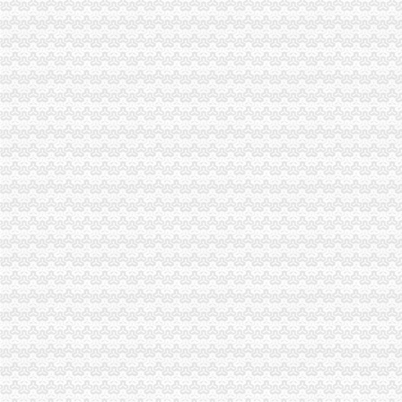
重庆工商注册|重庆注册公司|重庆工商年检|重庆办照-重庆酷易搜
电子商务营业执照_批发价格_厂家_图片_勤加缘网
榆林公司注销程序、工商营业执照办理流程、公司注销流程及费用哪家
北京批“五证合一”营业执照颁发8企业领照重庆晚报网_重庆生活
重庆商报（营业执照注销）登报_重庆工商注册_重庆列表网
我想注销营业执照,可以在网上操作吗？需要怎么操作呢？_问答-【中
企业人歇业、撤销或被吊销营业执照后的诉讼主体资格
上海商报电话办理营业执照丢失登报/公司注销登报上海
附件：重庆市保险注销登记表-三茅资料-三茅人力资源网
科技一般纳税人营业执照、代办股权变更、注销迁移转让-天津58同城
登报,挂失,营业执照登报,公司注销,税务登记证挂失,挂
重庆江津：工商登记注册进入“互联网+”时代_未来网
一步发网|重庆企业转让|重庆执照转让|重庆公司注册代理
营业执照注销公告西安晚报怎么办,报,160-389_西安市长安区王氏
重庆：16家外资企业出资未到位被吊销执照
今后个体户注销可走简易程序现场核实当日办结销户-新华时政-新华网
重庆市环境保护局关于申请注销重庆市高新区二郎科技新城A2-1-2号地
登报,挂失,营业执照登报,公司注销,税务登记证挂失,挂
租赁合同终止后房屋承租人未迁出（注销）工商执照引发纠纷的司处
22_重庆公司注册代理,重庆工商注册代办公司,重庆工商年检服务,
代办餐饮营业执照_批发价格_厂家_图片_勤加缘网