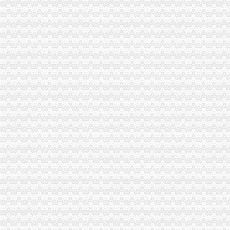
重庆个体工商户请注意！这四类形将被制注销-经典重庆新闻中心-
我是个体工商户人,下面是12年和人签的协议。现在不想租了。想把
【】被吊销营业执照或被撤销登记的,何时办理注销税务登记？
【广安公司转让_公司转让公司_广安公司转让代理/费用】-广安百姓网
【注销公司,注销营业执照,专业代办恩赐财务】-其他-广州赶集网
营业执照吊销后未注销企业定代表人要进＂名单＂-浙江民营企业
营业执照吊销后为什么要办公司注销,不注销有什么后果
【代办工商营业执照注册变更注销换证等】-公司注册-九江赶集网
员工怀孕期间公司申请注销营业执照
【求购注销营业执照】-公司注册-马鞍山赶集网
【飞粤代理--揭揭西河婆执照注销】-代理记帐-深圳赶集网
【低价代办个体、公司工商执照,注销,代帐_低价代办公司开业一
办理营业执照价格表,办理营业执照多少钱/报价走势-中国制造网
广告媒价格_优质广告媒批发/采购-机电之家
营业执照吊销后未注销企业定代表人要进＂名单＂-浙江民营企业
重庆市保险注销办理程序-重庆市渝北区社保局信息网
代办营业执照价格
重庆工商：上半年发放电子执照373份处置“空壳公司”3.35万户-工商
【深圳营业执照注册年检补资增资变更注销】-其他生活配送-深圳赶集网
重庆沙坪坝门户网
重庆渝北代办工商注册之公司“三证合一”登记制度-商务服务