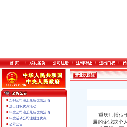
首 页
成功案例
公司注册
注销转让
进出口权
代
营业执照注
销
2014公司注册最新优惠活动
进出口权优惠活动
年度公司注册最新优惠活动
本站导航
重庆帅博位于
年度活动公司注册送优惠
展的企业或个
重庆鸽牌电线电缆有限公司 渝北10010万 (进出口权)
公示公告