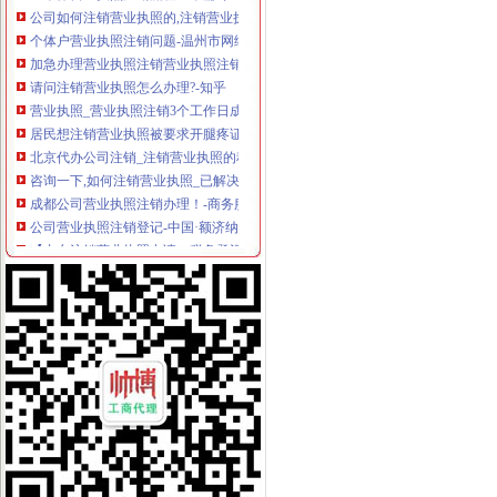
个体户营业执照注销问题-温州市网络问政平台
加急办理营业执照注销营业执照注销流程营业执照注销费用
请问注销营业执照怎么办理?-知乎
营业执照_营业执照注销3个工作日成功付款-阿里巴巴
居民想注销营业执照被要求开腿疼证明_凤凰资讯
北京代办公司注销_注销营业执照的程序_公司不注销可以吗_其它类栏
咨询一下,如何注销营业执照_已解决-阿里巴巴生意经
成都公司营业执照注销办理！-商务服务
公司营业执照注销登记-中国·额济纳
【丰台注销营业执照申请__税务登记注销】价格,厂家,图片,财务
【丰台注销营业执照申请__公司营业执照注销】价格,厂家,图片,
《个体户营业执照注销》100篇第一文库网
营业执照注销具体流程_营业执照_会计网
分公司营业执照注销登记-中国·额济纳
个体营业执照注销流程-个体工商户注销流程
营业执照注销清算报告,企业营业执照注销清算报告
注销营业执照北京流程-爱喇叭网
太仓注销营业执照价格一条龙服务十年沉淀专业服务-金融保险-滨州
代办海淀公司营业执照注销代办朝公司营业执照注销
【北京服务公司营业执照注销费用】-中科商务网
营业执照_提供营业执照注销服务-阿里巴巴