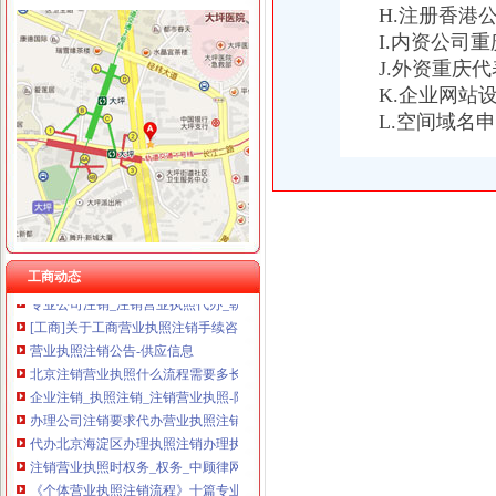
H.注册香港
I.内资公司
J.外资重庆
K.企业网站
营业执照注销
L.空间域名
居民想注销营业执照被要求开腿疼证明_凤凰资讯
营业执照注销具体流程_营业执照_会计网
个体户营业执照注销问题-温州市网络问政平台
郑州怎么样注销营业执照？营业执照办理和注销流程？-信息服务
北京代理注销营业执照_代办公司注销费用-久久信息网
注销营业执照要什么东西【德清吧】_百度贴吧
登报声明注销营业执照怎么写-企汇网
工商动态
专业公司注销_注销营业执照代办_朝注销营业执照
[工商]关于工商营业执照注销手续咨询_市民心声
营业执照注销公告-供应信息
北京注销营业执照什么流程需要多长时间
企业注销_执照注销_注销营业执照-阿里巴巴
办理公司注销要求代办营业执照注销流程
代办北京海淀区办理执照注销办理执照注销营业执照吊销注销【价
注销营业执照时权务_权务_中顾律网
《个体营业执照注销流程》十篇专业写作指导
公司如何注销营业执照的,注销营业执照的流程_【公司注册服务】