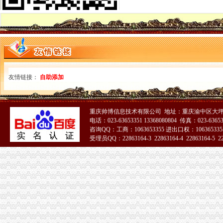
注销营业执照清算报告,企业营业执照注销清算报告,注销工商营业执
代办注销营业执照委托书
海淀区公司注销营业执照注销吊销转成正常注销【今日推荐网】
供应注销营业执照,注销广州营业执照,注-阿德采购网
怎么注销营业执照,可以代办吗?-知乎
营业执照注销的程序-青青岛社区
个体工商户营业执照注销_淘宝助理
友情链接：
自助添加
营业执照注销所需资料_上海扬辉注册公司
个体工商户营业执照注销-户注销营业执照需要提供哪些材
浦东新区注销营业执照
工商营业执照注销-姻家庭-律咨询
重庆帅博信息技术有限公司 地址：重庆渝中区大坪莲
电话：023-63653351 13368080804 传真：023-6365
企业注销营业执照员工追讨社保费半年成泡影-中新网
咨询QQ：工商：1063653355 进出口权：1063653355
注销营业执照仍在经营亿兴源装饰被立案-中国质量新闻网
受理员QQ：22863164-3 22863164-4 22863164-5 228
个体户注销营业执照的程序、注销需要的资料_【公司注册服务】
深圳注销营业执照-中国制造交易网
营业执照注销
居民想注销营业执照被要求开腿疼证明_凤凰资讯
营业执照注销具体流程_营业执照_会计网
个体户营业执照注销问题-温州市网络问政平台
郑州怎么样注销营业执照？营业执照办理和注销流程？-信息服务
北京代理注销营业执照_代办公司注销费用-久久信息网