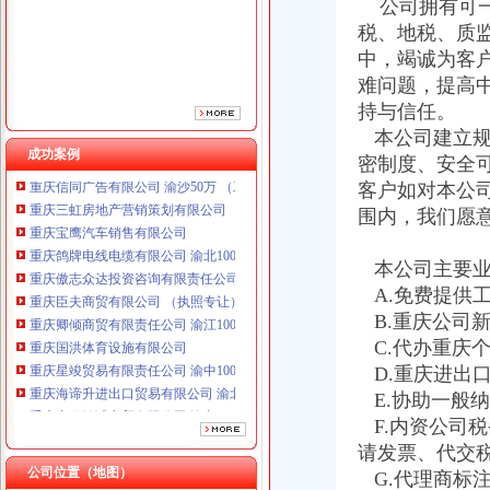
公司拥有可一
重庆傲志众达投资咨询有限责任公司 渝九1000万 （增资）
税、地税、质
重庆臣夫商贸有限公司 （执照专让）
重庆卿倾商贸有限责任公司 渝江100万 （工商注册）
中，竭诚为客
重庆国洪体育设施有限公司
难问题，提高
重庆星竣贸易有限责任公司 渝中100万 （进出口权）
持与信任。
重庆海谛升进出口贸易有限公司 渝北100万 （进出口权）
本公司建立规
重庆奕欣锦诚商贸有限公司 渝九50万 （工商注册）
成功案例
密制度、安全
重庆信同广告有限公司 渝沙50万 （工商注册）
客户如对本公
重庆三虹房地产营销策划有限公司
围内，我们愿
重庆宝鹰汽车销售有限公司
重庆鸽牌电线电缆有限公司 渝北10010万 (进出口权)
重庆傲志众达投资咨询有限责任公司 渝九1000万 （增资）
本公司主要业
重庆臣夫商贸有限公司 （执照专让）
A.免费提供
重庆卿倾商贸有限责任公司 渝江100万 （工商注册）
B.重庆公司
重庆国洪体育设施有限公司
C.代办重庆
重庆星竣贸易有限责任公司 渝中100万 （进出口权）
D.重庆进出
重庆海谛升进出口贸易有限公司 渝北100万 （进出口权）
E.协助一般
重庆奕欣锦诚商贸有限公司 渝九50万 （工商注册）
重庆信同广告有限公司 渝沙50万 （工商注册）
F.内资公司
重庆三虹房地产营销策划有限公司
请发票、代交
重庆宝鹰汽车销售有限公司
公司位置（地图）
G.代理商标