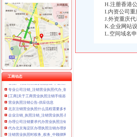
H.注册香港
I.内资公司
J.外资重庆
K.企业网站
L.空间域名
营业执照注销
居民想注销营业执照被要求开腿疼证明_凤凰资讯
营业执照注销具体流程_营业执照_会计网
个体户营业执照注销问题-温州市网络问政平台
郑州怎么样注销营业执照？营业执照办理和注销流程？-信息服务
北京代理注销营业执照_代办公司注销费用-久久信息网
注销营业执照要什么东西【德清吧】_百度贴吧
工商动态
登报声明注销营业执照怎么写-企汇网
专业公司注销_注销营业执照代办_朝注销营业执照
[工商]关于工商营业执照注销手续咨询_市民心声
营业执照注销公告-供应信息
北京注销营业执照什么流程需要多长时间
企业注销_执照注销_注销营业执照-阿里巴巴
办理公司注销要求代办营业执照注销流程
代办北京海淀区办理执照注销办理执照注销营业执照吊销注销【价
注销营业执照时权务_权务_中顾律网
《个体营业执照注销流程》十篇专业写作指导