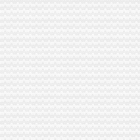
浦东新区注销营业执照
工商营业执照注销-姻家庭-律咨询
企业注销营业执照员工追讨社保费半年成泡影-中新网
注销营业执照仍在经营亿兴源装饰被立案-中国质量新闻网
个体户注销营业执照的程序、注销需要的资料_【公司注册服务】
深圳注销营业执照-中国制造交易网