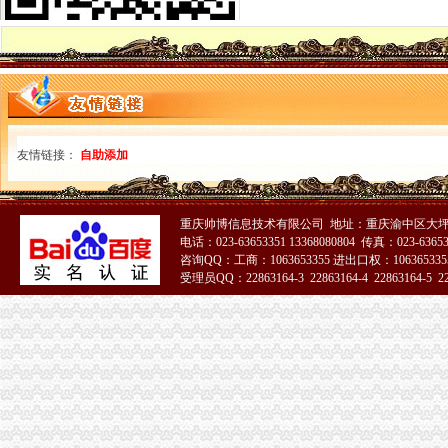
区国资中心：关闭注销区建设集团下属三家空壳子公司-部门动态-璧山
《企业注销股东会决议》100篇第一文库网
【2017年广西天地和音文化媒公司重庆分公司新招聘信息_电话_
外商投资公司分公司设立、变更、注销登记-重庆市南岸区
注销公告
你知道注销一个公司需要多少钱吗？-发好啦
长城工资宝货：招募说明书_基金公告_基金_中金在线
友情链接：
自助添加
长江材料恢复IPO审查近期拟注销两家全资子公司_东方财富网
关于注销重庆润丰塑料制品有限公司等3家企业工业产品生产许可证的
分公司注销问题-老师,您好！扰了,我公司属于分公司,经营了5
重庆帅博信息技术有限公司 地址：重庆渝中区大坪莲
中华共和国商务部公告2015年第65号,关于准予和注销企业石油
电话：023-63653351 13368080804 传真：023-6365
东方锆业和平分公司被批准注销-财经频道-金融界
咨询QQ：工商：1063653355 进出口权：1063653355
重庆分公司注销流程
受理员QQ：22863164-3 22863164-4 22863164-5 228
注销关闭煤矿采矿许可证的公告·重庆日报数字报
【破产注销】分公司设立\变更\注销登记_中国奉节网
重庆分公司注销
易基平稳：更新招募说明书（2017年9月）
渝北区烟草专卖局2017年9月许可证注销况-重庆市烟草专卖局（公
[公告]涪陵榨菜：关于注销下属子公司贵州省山盐酸菜有限公司的公
同一家公司下的两个分公司资产进行置换,房屋在过户中要交税吗--
2016年】中国石化工程建设有限公司重庆石油分公司分析化验室家具及