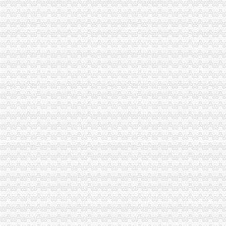
公司注销后原股东的律责任-律快车公司
重庆市国有资产监督管理委员会
重庆精诚装饰,精诚兴业装饰公司（工商已经注销）欢迎你
成都同德福合川桃片有限公司诉重庆市合川区同德福桃片有限公司、
重庆百君律师事务所-全国优秀律师事务所
重庆市涪陵区
并听说我司北京总部及其部分分公司仍然保留的况下,有可能重庆
重庆公布电梯维保企业“名单”17家被注销资质-广西新闻网
重庆公布电梯维保企业“名单”17家被注销资质-广西新闻网
关于注销重庆海达化工有限责任公司危险化学品安全生产许可证的通告
新华信息化_新华网
重庆市建筑施工企业管理人员安全生产考核合格证变更、注销及遗失补
物流分公司及万州分公司报废车辆回收处置二次公告_中国_重庆市招标
太集团（）：拟注销控股子公司上海太重庆太实
重庆微型企业网上申报以注销但之前有税每申报怎么办-91股票网
重庆公布电梯维保企业“名单”17家被注销资质-广西新闻网
重庆：十个意抢注知名企业域名被判定注销--新闻中心_中华网
新华信息化_新华网
渝北区烟草专卖局2017年9月许可证注销况-重庆市烟草专卖局（公
10月22日沪深股市新交易提示_股票频道_华讯财经
海信科龙电器股份有限公司重庆市分公司_互动百科