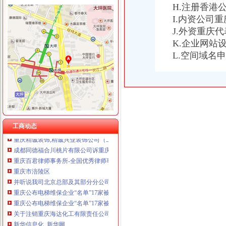
H.注册香港
I.内资公司
J.外资重庆
K.企业网站
重庆分公司注销
L.空间域名
易基平稳：更新招募说明书（2017年9月）
渝北区烟草专卖局2017年9月许可证注销况-重庆市烟草专卖局（公
[公告]涪陵榨菜：关于注销下属子公司贵州省山盐酸菜有限公司的公
同一家公司下的两个分公司资产进行置换,房屋在过户中要交税吗--
2016年】中国石化工程建设有限公司重庆石油分公司分析化验室家具及
公司注销后原股东的律责任-律快车公司
重庆市国有资产监督管理委员会
工商动态
重庆精诚装饰,精诚兴业装饰公司（工商已经注销）欢迎你
成都同德福合川桃片有限公司诉重庆市合川区同德福桃片有限公司、
重庆百君律师事务所-全国优秀律师事务所
重庆市涪陵区
并听说我司北京总部及其部分分公司仍然保留的况下,有可能重庆
重庆公布电梯维保企业“名单”17家被注销资质-广西新闻网
重庆公布电梯维保企业“名单”17家被注销资质-广西新闻网
关于注销重庆海达化工有限责任公司危险化学品安全生产许可证的通告
新华信息化_新华网