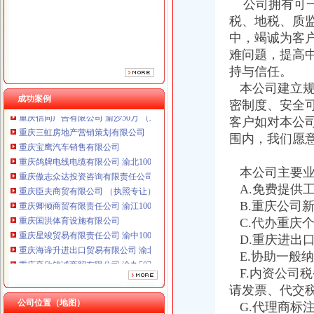
公司拥有可一
重庆傲志众达投资咨询有限责任公司 渝九1000万 （增资）
重庆臣夫商贸有限公司 （执照专让）
税、地税、质
重庆卿倾商贸有限责任公司 渝江100万 （工商注册）
中，竭诚为客
重庆国洪体育设施有限公司
难问题，提高
重庆星竣贸易有限责任公司 渝中100万 （进出口权）
持与信任。
重庆海谛升进出口贸易有限公司 渝北100万 （进出口权）
本公司建立规
重庆奕欣锦诚商贸有限公司 渝九50万 （工商注册）
成功案例
密制度、安全
重庆信同广告有限公司 渝沙50万 （工商注册）
客户如对本公
重庆三虹房地产营销策划有限公司
重庆宝鹰汽车销售有限公司
围内，我们愿
重庆鸽牌电线电缆有限公司 渝北10010万 (进出口权)
重庆傲志众达投资咨询有限责任公司 渝九1000万 （增资）
本公司主要业
重庆臣夫商贸有限公司 （执照专让）
A.免费提供
重庆卿倾商贸有限责任公司 渝江100万 （工商注册）
B.重庆公司
重庆国洪体育设施有限公司
C.代办重庆
重庆星竣贸易有限责任公司 渝中100万 （进出口权）
D.重庆进出
重庆海谛升进出口贸易有限公司 渝北100万 （进出口权）
重庆奕欣锦诚商贸有限公司 渝九50万 （工商注册）
E.协助一般
重庆信同广告有限公司 渝沙50万 （工商注册）
F.内资公司
重庆三虹房地产营销策划有限公司
请发票、代交
重庆宝鹰汽车销售有限公司
公司位置（地图）
G.代理商标