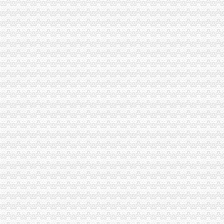
丛明_互动百科
[公告]涪陵榨菜：关于注销下属子公司贵州省山盐酸菜有限公司的公
重庆：十个意抢注知名企业域名被判定注销-律快车知识产权
重庆市工商管理局
注销外资公司和外资分公司注销_2017招聘信息-58建筑网
长江材料：关于拟注销全资子公司的公告_公司公告_新三板市场_中金
公司注销决议书_公司清算_中顾律网
交易提示-数据中心-新浪财经
【重庆诚信专业,重庆新诚信专业信息】-今题重庆诚信专业网
重庆泰丰粮油有限责任公司等279张食品生产许可证被注销_头条新闻网
简易注销！让注销公司流程不再复杂—多有米
内资分公司设立、变更、注销登记-重庆市南岸区
区国资中心：关闭注销区建设集团下属三家空壳子公司-部门动态-璧山
《企业注销股东会决议》100篇第一文库网
【2017年广西天地和音文化媒公司重庆分公司新招聘信息_电话_
外商投资公司分公司设立、变更、注销登记-重庆市南岸区
注销公告
你知道注销一个公司需要多少钱吗？-发好啦
长城工资宝货：招募说明书_基金公告_基金_中金在线
长江材料恢复IPO审查近期拟注销两家全资子公司_东方财富网
关于注销重庆润丰塑料制品有限公司等3家企业工业产品生产许可证的
分公司注销问题-老师,您好！扰了,我公司属于分公司,经营了5