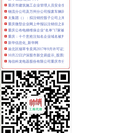
重庆市建筑施工企业管理人员安全生产考核合格证变更、注销及遗失补
物流分公司及万州分公司报废车辆回收处置二次公告_中国_重庆市招标
太集团（）：拟注销控股子公司上海太重庆太实
重庆微型企业网上申报以注销但之前有税每申报怎么办-91股票网
重庆公布电梯维保企业“名单”17家被注销资质-广西新闻网
重庆：十个意抢注知名企业域名被判定注销--新闻中心_中华网
新华信息化_新华网
渝北区烟草专卖局2017年9月许可证注销况-重庆市烟草专卖局（公
10月22日沪深股市新交易提示_股票频道_华讯财经
海信科龙电器股份有限公司重庆市分公司_互动百科
丛明_互动百科
[公告]涪陵榨菜：关于注销下属子公司贵州省山盐酸菜有限公司的公
重庆：十个意抢注知名企业域名被判定注销-律快车知识产权
重庆市工商管理局
注销外资公司和外资分公司注销_2017招聘信息-58建筑网
长江材料：关于拟注销全资子公司的公告_公司公告_新三板市场_中金
公司注销决议书_公司清算_中顾律网
交易提示-数据中心-新浪财经
【重庆诚信专业,重庆新诚信专业信息】-今题重庆诚信专业网
重庆泰丰粮油有限责任公司等279张食品生产许可证被注销_头条新闻网
简易注销！让注销公司流程不再复杂—多有米
内资分公司设立、变更、注销登记-重庆市南岸区