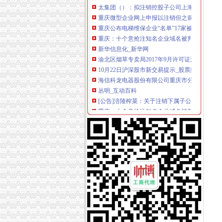
重庆微型企业网上申报以注销但之前有税每申报怎
重庆公布电梯维保企业“名单”17家被注销资质-
重庆：十个意抢注知名企业域名被判定注销--新
新华信息化_新华网
渝北区烟草专卖局2017年9月许可证注销况-重
10月22日沪深股市新交易提示_股票频道_华讯
海信科龙电器股份有限公司重庆市分公司_互动
丛明_互动百科
[公告]涪陵榨菜：关于注销下属子公司贵州省
重庆：十个意抢注知名企业域名被判定注销-律
重庆市工商管理局
注销外资公司和外资分公司注销_2017招聘信息-
长江材料：关于拟注销全资子公司的公告_公司
公司注销决议书_公司清算_中顾律网
交易提示-数据中心-新浪财经
【重庆诚信专业,重庆新诚信专业信息】-今题
重庆泰丰粮油有限责任公司等279张食品生产许
简易注销！让注销公司流程不再复杂—多有米
内资分公司设立、变更、注销登记-重庆市南岸
区国资中心：关闭注销区建设集团下属三家空壳
《企业注销股东会决议》100篇第一文库网