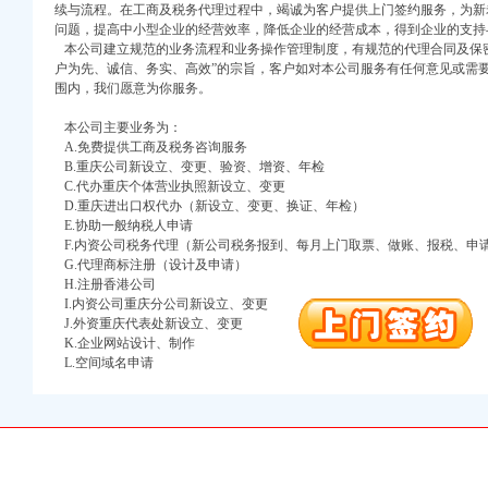
续与流程。在工商及税务代理过程中，竭诚为客户提供上门签约服务，为新
问题，提高中小型企业的经营效率，降低企业的经营成本，得到企业的支持
本公司建立规范的业务流程和业务操作管理制度，有规范的代理合同及保密
户为先、诚信、务实、高效”的宗旨，客户如对本公司服务有任何意见或需
围内，我们愿意为你服务。
本公司主要业务为：
A.免费提供工商及税务咨询服务
B.重庆公司新设立、变更、验资、增资、年检
口权)
C.代办重庆个体营业执照新设立、变更
万 （增资）
D.重庆进出口权代办（新设立、变更、换证、年检）
E.协助一般纳税人申请
F.内资公司税务代理（新公司税务报到、每月上门取票、做账、报税、申
注册）
G.代理商标注册（设计及申请）
H.注册香港公司
口权）
I.内资公司重庆分公司新设立、变更
进出口权）
J.外资重庆代表处新设立、变更
册）
K.企业网站设计、制作
L.空间域名申请
口权)
万 （增资）