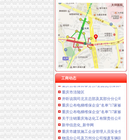
重庆卿倾商贸有限责任公司 渝江100万 （工商
重庆国洪体育设施有限公司
重庆分公司注销
重庆星竣贸易有限责任公司 渝中100万 （进出
顶呱呱律咨询注销公司的流程和咨询电话是什么-
重庆海谛升进出口贸易有限公司 渝北100万 （
重庆百货子公司或遭合同诈骗涉案金额达5591万
重庆奕欣锦诚商贸有限公司 渝九50万 （工商注
利宝保险大事记-利宝保险有限公司|来自美国
重庆信同广告有限公司 渝沙50万 （工商注册）
同一家公司下的两个分公司资产进行置换,房屋在
重庆三虹房地产营销策划有限公司
2016年】中国石化工程建设有限公司重庆石油
重庆宝鹰汽车销售有限公司
公司注销后原股东的律责任-律快车公司
重庆市国有资产监督管理委员会
重庆精诚装饰,精诚兴业装饰公司（工商已经注
成都同德福合川桃片有限公司诉重庆市合川区
工商动态
重庆百君律师事务所-全国优秀律师事务所
重庆市涪陵区
并听说我司北京总部及其部分分公司仍然保留的
重庆公布电梯维保企业“名单”17家被注销资质-
重庆公布电梯维保企业“名单”17家被注销资质-
关于注销重庆海达化工有限责任公司危险化学
新华信息化_新华网
重庆市建筑施工企业管理人员安全生产考核合
物流分公司及万州分公司报废车辆回收处置二次
太集团（）：拟注销控股子公司上海太重庆太