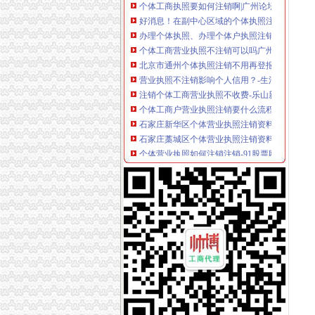
好消息！在副中心区域的个体执照注销不用再
办理个体执照、办理个体户执照注销、变更个体户
个体工商营业执照不注销可以吗广州的-工商营
北京市通州个体执照注销不用再登报公告-新闻
营业执照不注销影响个人信用？-生活杂谈-得意
注销个体工商营业执照不收费-乐山新闻网
个体工商户营业执照注销要什么流程-赚客大家
石家庄新华区个体营业执照注销资料-河北石家
石家庄藁城区个体营业执照注销资料-河北石家
个体营业执照如何注销注销-91股票网
北京海淀怎么注销个体户营业执照公司个体不注
【代办个体户营业执照】代办个体营业执照价格
个体营业执照注销了还可以恢复吗【余庆吧】_
个体工商户营业执照办好以后一个月内可以申请
广州个体户执照注销|广州个体户注册注销|奔创
个体户营业执照注销问题-温州市网络问政平台
个体工商户营业执照注销,谁来承担工伤赔偿责
个体工商户营业执照注销事宜-上海注册公司网
工商个体户营业执照注销注意事项专业代办营业
企业个体营业执照注销流程（被吊销）注销流程-
个体工商营业执照注销申请表.doc下载-支持高清