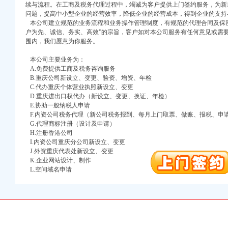
续与流程。在工商及税务代理过程中，竭诚为客户提供上门签约服务，为新
问题，提高中小型企业的经营效率，降低企业的经营成本，得到企业的支持
本公司建立规范的业务流程和业务操作管理制度，有规范的代理合同及保密
户为先、诚信、务实、高效”的宗旨，客户如对本公司服务有任何意见或需
围内，我们愿意为你服务。
本公司主要业务为：
A.免费提供工商及税务咨询服务
B.重庆公司新设立、变更、验资、增资、年检
口权)
C.代办重庆个体营业执照新设立、变更
万 （增资）
D.重庆进出口权代办（新设立、变更、换证、年检）
E.协助一般纳税人申请
注册）
F.内资公司税务代理（新公司税务报到、每月上门取票、做账、报税、申
G.代理商标注册（设计及申请）
H.注册香港公司
口权）
I.内资公司重庆分公司新设立、变更
进出口权）
J.外资重庆代表处新设立、变更
册）
K.企业网站设计、制作
L.空间域名申请
口权)
万 （增资）