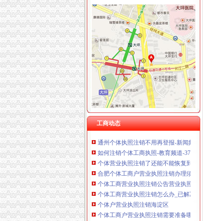
重庆卿倾商贸有限责任公司 渝江100万 （工商
重庆国洪体育设施有限公司
个体执照注销
重庆星竣贸易有限责任公司 渝中100万 （进出
工商个体户营业执照注销注意事项专业代办营业
重庆海谛升进出口贸易有限公司 渝北100万 （
我一年多前办理了个体户营业执照,一直也没用,
重庆奕欣锦诚商贸有限公司 渝九50万 （工商注
广州公司注销、个体户营业执照注销-广州瑞高
重庆信同广告有限公司 渝沙50万 （工商注册）
成都锦江区个体营业执照注销-成都便民网
重庆三虹房地产营销策划有限公司
北京城市副中心个体户执照注销不再登报_未来
重庆宝鹰汽车销售有限公司
成都华个体户执照注销办理你需要知道的政策内
个体户营业执照注销-中国制造交易网
【个体执照注销解除经营异常执照新办公司执
进贤县个体工商执照注销_分公司工商注销流程
个体工商户营业执照注销了,商标还有效吗？-商
工商动态
通州个体执照注销不用再登报-新闻频道-华龙网
如何注销个体工商执照-教育频道-3721健康知识
个体营业执照注销了还能不能恢复到以前_已解
合肥个体工商户营业执照注销办理须知_搜狐财
个体工商营业执照注销公告营业执照注销公告登报
个体工商营业执照注销怎么办_已解决-阿里巴
个体户营业执照注销海淀区
个体工商户营业执照注销需要准备哪些资料-广州
个体工商执照要如何注销啊|广州论坛|大粤社区