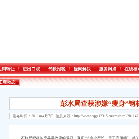
注销转让
进出口权
代帐报税
疑问解决
服务网点
在线核
工商动态
彭水局查获涉嫌“瘦身”钢
发布时间：2011年4月7日 信息来源：
http://www.cqgs12315.cn/cms/html/20114
石柱局积极响应县委政府的号召，真正“想企业所盼，尽工商所能”，将3月