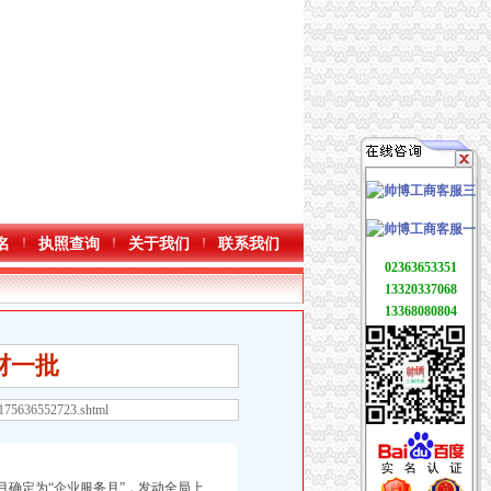
名
执照查询
关于我们
联系我们
02363653351
13320337068
13368080804
材一批
7175636552723.shtml
确定为“企业服务月”，发动全局上