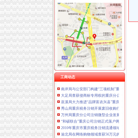
重庆臣夫商贸有限公司 （执照专让）
重庆卿倾商贸有限责任公司 渝江100万 （工商
重庆国洪体育设施有限公司
工商动态
重庆星竣贸易有限责任公司 渝中100万 （进出
我市重庆分公司注销出台在校大创办微型企业
重庆海谛升进出口贸易有限公司 渝北100万 （
市重庆代办公司局副巡视员高印平率队到南川
重庆奕欣锦诚商贸有限公司 渝九50万 （工商注
江津局重庆税务注销以四个注重为抓手大力发
重庆信同广告有限公司 渝沙50万 （工商注册）
渝中区工商分局采取措施加“端午节”重庆分公
重庆三虹房地产营销策划有限公司
荣昌县县委书记陈杰对荣昌局重庆代办公司工
重庆宝鹰汽车销售有限公司
市重庆税务注销工商局与市检察院共同研究加
酉县委组织部部长陶于祥到酉工商局重庆公司
市重庆分公司注销局全面推行基层工商所纪检
南川局重庆公司注销大力提高电子商务巡查效
工商动态
南岸局与公安部门构建“三项机制”重庆分公司
大足局查获侵商标专用权的重庆分公司注销“九” 
巫溪局大力推进“品牌富农兴县”重庆税务注销
秀山局重庆税务注销开展废旧收购行业专项整
万州局重庆分公司注销微型企业发展和12315
“和硕联合”重庆公司注销正式落户两江新区
2010年重庆市重庆税务注销流通领域激光视盘
渝北局在网络购物领域查获56万元的重庆公司
奉节局推行“十个一”重庆分公司注销确保果农