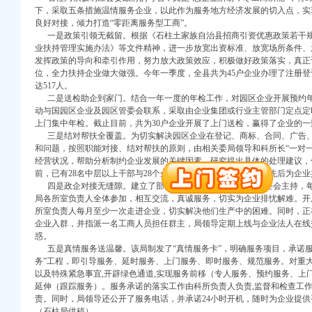
下，采取五条措施温情服务企业，以此作为服务地方经济发展的切入点，实
良好对接，倾力打造“零距离服务型工商”。
一是政策引领无截留。根据《石柱土家族自治县招商引资优惠政策若干规
业扶持管理实施办法》等文件精神，进一步放宽出资标准、放宽场所条件、
发挥政策的导向和牵引作用，努力放大政策效应，积极做好政策落实，真正
位，全力扶持企业做大做强。今年一季度，全县共为45户企业办理了注册
达517人。
二是送检助企到家门。结合一年一度的年检工作，对园区企业开展预约年检
动与国园区企业及园区管委会联系，采取由企业集团或行业主管部门定点定
上门集中年检。截止目前，共为30户企业开展了上门送检，赢得了企业的一
口权)
三是结对帮扶全覆盖。为切实解决园区企业在登记、商标、合同、广告、
万 （增资）
和问题，按照职能对接、结对帮扶的原则，由相关委局领导和科所长“一对
经营状况，帮助分析制约企业发展的关键因素，研究提出具体的处理建议，
注册）
前，已有28名中层以上干部与28个企业正式联姻，结成了对子，先后为企业
四是政企对接无缝隙。建立了部门联席会议制度，由园区管委会主持，每
口权）
局各所室负责人全体参加，相互交流，真诚服务，切实为企业排忧解难。开
所室负责人每月至少一次走进企业，切实解决他们生产中的困难。同时，正
进出口权）
企业入群，并指派一名工商人员担任群主，局领导定期上线与企业法人在线
册）
惑。
五是真情服务送温馨。该局制发了“真情服务卡”，明确服务项目，承诺服
务”工程，即引导服务、延时服务、上门服务、即时服务、规范服务。对重
以及特殊紧急事宜,开辟绿色通道,实现服务前移（专人服务、预约服务、上
口权)
延伸（跟踪服务）。服务承诺的落实工作由科所负责人负责,监督和检查工
责。同时，局领导还公开了服务电话，并承诺24小时开机，随时为企业提
万 （增资）
（石柱局供稿）