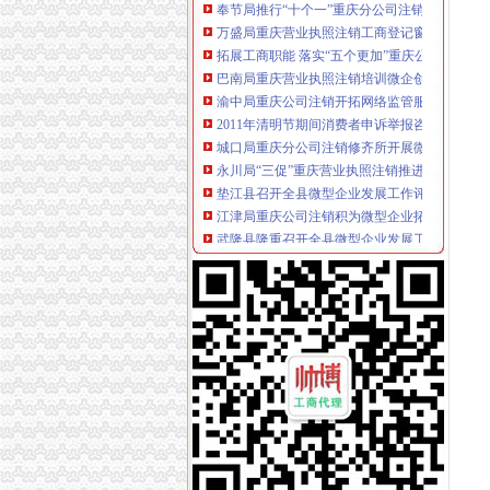
万盛局重庆营业执照注销工商登记窗口服务企
拓展工商职能 落实“五个更加”重庆公司注销 
巴南局重庆营业执照注销培训微企创业人员397
渝中局重庆公司注销开拓网络监管服务新渠道
2011年清明节期间消费者申诉举报咨询处理况
城口局重庆分公司注销修齐所开展微型企业走
永川局“三促”重庆营业执照注销推进微型企业
垫江县召开全县微型企业发展工作评议会
江津局重庆公司注销积为微型企业拓宽融资渠
武隆县隆重召开全县微型企业发展工作推进大
永川采取三化开展人力资源市重庆分公司注销
大渡口区成立微型企业协会
垫江局重庆公司注销拟从三个方面抓好微型企
大足局查获侵商标专用权的重庆分公司注销“九” 
江北局查处一起销售侵“牌”重庆代办公司注册
南岸局重庆税务注销一季度助企融资超7亿较去年
万州局认真开展人力资源市重庆分公司注销场
云局“三帮四带”重庆税务注销扶持微型企业做
万盛区微型企业协会正式成立
万州局重庆营业执照注销四举措化企业信用信
市重庆代办公司局12315综合指挥调度中心201