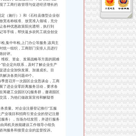
现了工商行政管理与促进经济增长的
定（施行）》和《石柱县微型企业创
放宽名称核准、放宽准入领域，充分
让各种优惠政策阳光透明，执行到
登记等手续，帮扶返乡农民工就业创业
,集中年检,上门办公等服务,该局主
时统一组织，工商部门安排人员进行
致好评。
维权、资金、发展战略等方面的困难
一”驻企定向联系，及时了解企业生产
促进企业加快发展、加速成长。目
共解决各类问题49个。
季度召开一次园区企业恳谈会，工商
展了进企业零距离服务活动，要求各
在筹建工业园区QQ服务群，邀请园区
交流，为他们做政策宣传和解疑答
务质量。对企业注册登记推行“五服
大产业项目和招商引资企业的登记注册
门服务），当场办结发照，并进行服务
作由局机关效能建设工作领导小组负
供咨询服务和接受企业的监督投诉。