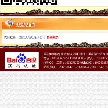
应对端高温天气 江北局构筑“五道防线”重庆税务注销加全市大食品批发市场食
全市重庆分公司注销7月份个体经济领域就业再就业工作况
潼南局推行九项制度构建农资市重庆代办公司场监管长效机制
忠县局注重“三大效应”重庆营业执照注销参加青年人才论坛活动取得实效
巴南局发挥职能作用促进市重庆公司注销场主体发展成效明显
“尚蔬坊”重庆代办公司被认定为重庆市著名商标
垫江局重庆公司注销电子商务监管培训呈现三大点
友情链接：
重庆无地址注册公司
自助添加
綦江局推行“一到两访三个一”重庆公司注销制度促进员在居住地发挥作用
石柱局重庆营业执照注销四举措加保密工作
巴南区区委书记李科对巴南局重庆代办公司《工商专报》作出批示
市局组织人事处支部召开“创先争优”重庆公司注销活动民主生活会
重庆帅博信息技术有限公司 地址：重庆渝中区大坪莲
电话：023-63653351 13368080804 传真：023-6365
南川区区委书记王永康对南川局重庆营业执照注销专报作出批示
咨询QQ：工商：1063653355 进出口权：1063653355
开县局明确“七个必须”重庆分公司注销扎实开展“红盾护民生”执法百日攻坚行动
受理员QQ：22863164-3 22863164-4 22863164-5 228
渝中局重庆分公司注销发挥职能作用帮助企业办理动产押登记融资3亿元
北碚局重庆税务注销多措并举助推微型企业发展
全市重庆分公司注销掀起地理标志申报注册新高潮
市重庆公司注销消处到渝中区检查限塑工作及诚信市场创建活动开展况
秀山局重庆税务注销三项措施积做好户籍制度改革宣工作
涪陵局立足“六个联系”重庆公司注销扎实开展“一讲二评三公示”活动
工商干校多措并举确保微型企业创业培训取得成效
工商干校组织召开全市重庆分公司注销微型企业创业培训教师及班主任联席会议