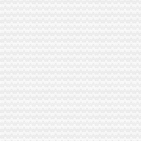
市重庆公司注销局举行2010年退役士招录
监察室支部激励纪检监察干部争当“五型”重庆税务注销干部
外资处支部召开民主生活会扎实推进“一讲二评三公示”重庆公司注销活动
市重庆代办公司局外资处制定工作规则规范外资登记窗口工作行为
巫溪局完善“三个机制”重庆代办公司提升宣工作水平
开县局“四个一”重庆营业执照注销推进房地产中介市场秩序整工作
云局重庆营业执照注销四轮驱动力促商标品牌发展助农户万元增收
北碚区出台三条新政大力加商标品牌建设
江北区区长何贵对江北局重庆税务注销信息专报作出批示
九龙坡局重庆分公司注销采取三项措施化电子商务监管
丰都局创新“五学”重庆代办公司模式深入开展创先争优活动
工商动态
我市重庆分公司注销出台在校大创办微型企业相关办法
渝北局行政约谈沃尔玛超市重庆公司注销指出五点问题
市重庆代办公司局副巡视员高印平率队到南川局开展考核考察工作
渝北局推行“一单通”重庆代办公司工作取得阶段成效
长寿局重庆代办公司大力促进非公经济组织创先争优
沙坪坝局重庆分公司注销三举措帮扶中小企业融资4.8亿元
江津局重庆税务注销以四个注重为抓手大力发展微型企业
垫江局重庆代办公司全面完成微型企业试点发展任务
云局重庆公司注销稳步推进学习型机关建设成效明显
渝中区五家微型企业通过资本金补助评审