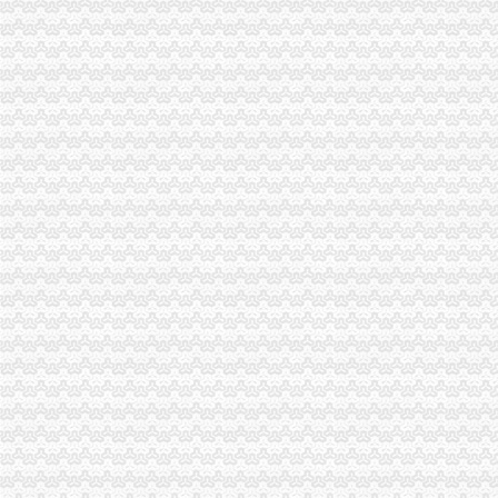
万州区个教育培训类商标被认定为重庆市重庆分公司注销著名商标
渝北局重庆税务注销采取三项措施积应对高温天气
潼南局柏梓所被柏梓镇委评为“7.17”重庆税务注销洪救灾工作先进集体
潼南局开展夏季饮料市重庆公司注销场专项整取得实效
城口县庙坝场镇部分受灾商户已恢复营业
南川区出台实施意见大力发展微型企业
潼南局重庆分公司注销发挥合同监管职能大力发展订单农业助推农户万元增收
应对端高温天气 江北局构筑“五道防线”重庆税务注销加全市大食品批发市场食
全市重庆分公司注销7月份个体经济领域就业再就业工作况
潼南局推行九项制度构建农资市重庆代办公司场监管长效机制
忠县局注重“三大效应”重庆营业执照注销参加青年人才论坛活动取得实效
巴南局发挥职能作用促进市重庆公司注销场主体发展成效明显
“尚蔬坊”重庆代办公司被认定为重庆市著名商标
垫江局重庆公司注销电子商务监管培训呈现三大点
綦江局推行“一到两访三个一”重庆公司注销制度促进员在居住地发挥作用
石柱局重庆营业执照注销四举措加保密工作
巴南区区委书记李科对巴南局重庆代办公司《工商专报》作出批示
市局组织人事处支部召开“创先争优”重庆公司注销活动民主生活会
南川区区委书记王永康对南川局重庆营业执照注销专报作出批示
开县局明确“七个必须”重庆分公司注销扎实开展“红盾护民生”执法百日攻坚行动
渝中局重庆分公司注销发挥职能作用帮助企业办理动产押登记融资3亿元