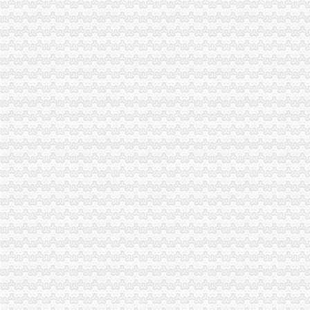
南岸区消委会与家居企业索建立问题家居先行赔偿机制
市重庆公司注销局副局长李林对监管巡查体系改革推进工作提出四点要求
高新区工商分局组织非公经济代表开展“我身边的重庆税务注销员” 演讲比赛
忠县工商局重庆营业执照注销超额完成2011年上半年微型企业发展任务
台盟中央资助万州区铁峰乡桐元村8户残疾人微型企业
市重庆代办公司工商局制定2011年民主评议政风行风工作实施方案
渝中区工商分局采取措施加“端午节”重庆分公司注销期间食品安全监管
荣昌县县委书记陈杰对荣昌局重庆代办公司工商专报信息作出批示
市重庆税务注销工商局与市检察院共同研究加行政执法与刑事司法衔接工作
梁平县工商局重庆公司注销建立消费维权三项长效机制
酉局重庆税务注销大力发展农民专业合作社助推农户万元增收
彭水局重庆公司注销被彭水县评为2009年度考核先进集体
丰都局重庆代办公司突出推进学习型组织建设
南川局重庆分公司注销化流通环节食品安全监管为届金佛山国际旅游文化节保驾
北碚局重庆税务注销采取三条措施积应对高温天气
2010中国重庆.青年人才论坛工商系统分论坛“两翼”重庆税务注销子论坛在云局
落实创先争优活动“一讲二评三公示”重庆税务注销要注重把握五个环节
大渡口局建立四项制度确保“一讲二评三公示”重庆代办公司活动见实效
璧山局重庆代办公司采取四举措应战高温酷暑天气
江北局落实“七个要”重庆税务注销有序推进微型企业登记工作
九龙坡局突出“三个注重”重庆代办公司开展“三进三同”活动见成效