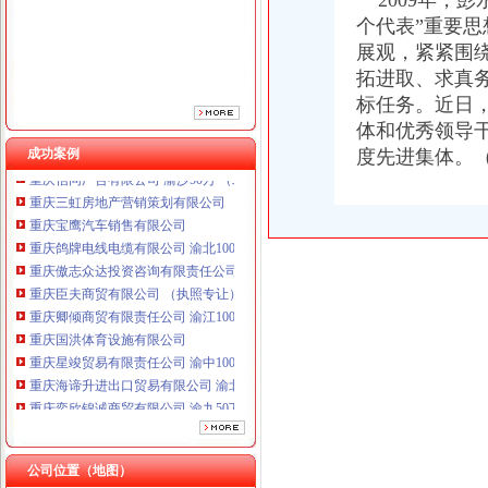
2009年，彭
重庆傲志众达投资咨询有限责任公司 渝九1000万 （增资）
个代表”重要
重庆臣夫商贸有限公司 （执照专让）
重庆卿倾商贸有限责任公司 渝江100万 （工商注册）
展观，紧紧围绕
重庆国洪体育设施有限公司
拓进取、求真
重庆星竣贸易有限责任公司 渝中100万 （进出口权）
标任务。近日，
重庆海谛升进出口贸易有限公司 渝北100万 （进出口权）
体和优秀领导干
重庆奕欣锦诚商贸有限公司 渝九50万 （工商注册）
成功案例
度先进集体。
重庆信同广告有限公司 渝沙50万 （工商注册）
重庆三虹房地产营销策划有限公司
重庆宝鹰汽车销售有限公司
重庆鸽牌电线电缆有限公司 渝北10010万 (进出口权)
重庆傲志众达投资咨询有限责任公司 渝九1000万 （增资）
重庆臣夫商贸有限公司 （执照专让）
重庆卿倾商贸有限责任公司 渝江100万 （工商注册）
重庆国洪体育设施有限公司
重庆星竣贸易有限责任公司 渝中100万 （进出口权）
重庆海谛升进出口贸易有限公司 渝北100万 （进出口权）
重庆奕欣锦诚商贸有限公司 渝九50万 （工商注册）
重庆信同广告有限公司 渝沙50万 （工商注册）
重庆三虹房地产营销策划有限公司
重庆宝鹰汽车销售有限公司
公司位置（地图）