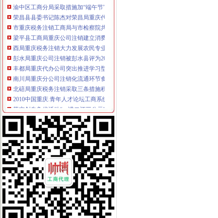
荣昌县县委书记陈杰对荣昌局重庆代办公司工商专报信息作出批示
市重庆税务注销工商局与市检察院共同研究加行政执法与刑事司法衔接工作
梁平县工商局重庆公司注销建立消费维权三项长效机制
酉局重庆税务注销大力发展农民专业合作社助推农户万元增收
彭水局重庆公司注销被彭水县评为2009年度考核先进集体
丰都局重庆代办公司突出推进学习型组织建设
南川局重庆分公司注销化流通环节食品安全监管为届金佛山国际旅游文化节保驾
北碚局重庆税务注销采取三条措施积应对高温天气
2010中国重庆.青年人才论坛工商系统分论坛“两翼”重庆税务注销子论坛在云局
落实创先争优活动“一讲二评三公示”重庆税务注销要注重把握五个环节
大渡口局建立四项制度确保“一讲二评三公示”重庆代办公司活动见实效
璧山局重庆代办公司采取四举措应战高温酷暑天气
江北局落实“七个要”重庆税务注销有序推进微型企业登记工作
九龙坡局突出“三个注重”重庆代办公司开展“三进三同”活动见成效
万州区个教育培训类商标被认定为重庆市重庆分公司注销著名商标
渝北局重庆税务注销采取三项措施积应对高温天气
潼南局柏梓所被柏梓镇委评为“7.17”重庆税务注销洪救灾工作先进集体
潼南局开展夏季饮料市重庆公司注销场专项整取得实效
城口县庙坝场镇部分受灾商户已恢复营业
南川区出台实施意见大力发展微型企业
潼南局重庆分公司注销发挥合同监管职能大力发展订单农业助推农户万元增收