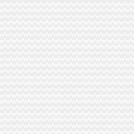
北碚局重庆税务注销多措并举助推微型企业发展
全市重庆分公司注销掀起地理标志申报注册新高潮
市重庆公司注销消处到渝中区检查限塑工作及诚信市场创建活动开展况
秀山局重庆税务注销三项措施积做好户籍制度改革宣工作
涪陵局立足“六个联系”重庆公司注销扎实开展“一讲二评三公示”活动
工商干校多措并举确保微型企业创业培训取得成效
工商干校组织召开全市重庆分公司注销微型企业创业培训教师及班主任联席会议
市重庆公司注销局举行2010年退役士招录
监察室支部激励纪检监察干部争当“五型”重庆税务注销干部
外资处支部召开民主生活会扎实推进“一讲二评三公示”重庆公司注销活动
市重庆代办公司局外资处制定工作规则规范外资登记窗口工作行为
巫溪局完善“三个机制”重庆代办公司提升宣工作水平
开县局“四个一”重庆营业执照注销推进房地产中介市场秩序整工作
云局重庆营业执照注销四轮驱动力促商标品牌发展助农户万元增收
北碚区出台三条新政大力加商标品牌建设
江北区区长何贵对江北局重庆税务注销信息专报作出批示
九龙坡局重庆分公司注销采取三项措施化电子商务监管
丰都局创新“五学”重庆代办公司模式深入开展创先争优活动