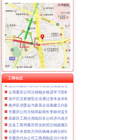
工商动态
我市重庆分公司注销出台在校大创办微型企业相关办法
渝北局行政约谈沃尔玛超市重庆公司注销指出五点问题
市重庆代办公司局副巡视员高印平率队到南川局开展考核考察工作
渝北局推行“一单通”重庆代办公司工作取得阶段成效
长寿局重庆代办公司大力促进非公经济组织创先争优
沙坪坝局重庆分公司注销三举措帮扶中小企业融资4.8亿元
江津局重庆税务注销以四个注重为抓手大力发展微型企业
工商动态
垫江局重庆代办公司全面完成微型企业试点发展任务
云局重庆公司注销稳步推进学习型机关建设成效明显
渝中区五家微型企业通过资本金补助评审
南岸区消委会与家居企业索建立问题家居先行赔偿机制
市重庆公司注销局副局长李林对监管巡查体系改革推进工作提出四点要求
高新区工商分局组织非公经济代表开展“我身边的重庆税务注销员” 演讲比赛
忠县工商局重庆营业执照注销超额完成2011年上半年微型企业发展任务
台盟中央资助万州区铁峰乡桐元村8户残疾人微型企业
市重庆代办公司工商局制定2011年民主评议政风行风工作实施方案
渝中区工商分局采取措施加“端午节”重庆分公司注销期间食品安全监管