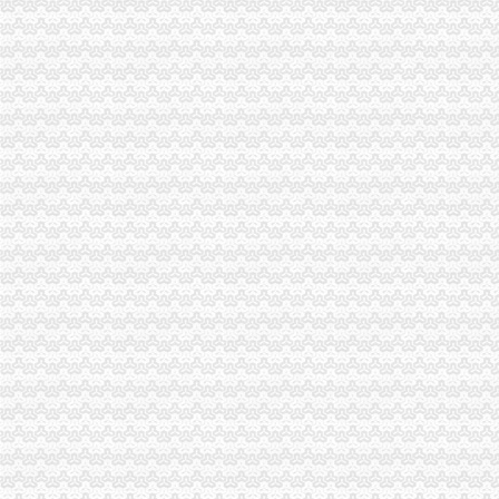
秀山局重庆税务注销三项措施积做好户籍制度改革宣工作
涪陵局立足“六个联系”重庆公司注销扎实开展“一讲二评三公示”活动
工商干校多措并举确保微型企业创业培训取得成效
工商干校组织召开全市重庆分公司注销微型企业创业培训教师及班主任联席会议
市重庆公司注销局举行2010年退役士招录
监察室支部激励纪检监察干部争当“五型”重庆税务注销干部
外资处支部召开民主生活会扎实推进“一讲二评三公示”重庆公司注销活动
市重庆代办公司局外资处制定工作规则规范外资登记窗口工作行为
巫溪局完善“三个机制”重庆代办公司提升宣工作水平
开县局“四个一”重庆营业执照注销推进房地产中介市场秩序整工作
云局重庆营业执照注销四轮驱动力促商标品牌发展助农户万元增收
北碚区出台三条新政大力加商标品牌建设
江北区区长何贵对江北局重庆税务注销信息专报作出批示
九龙坡局重庆分公司注销采取三项措施化电子商务监管
丰都局创新“五学”重庆代办公司模式深入开展创先争优活动
南川区区长谭家玲对南川局重庆税务注销信息作出批示
荣昌工商市重庆营业执照注销政联合出击整户外广告见成效
黔江局重庆税务注销三项措施加红盾图书室建设
合川区新增6件重庆市重庆分公司注销著名商标