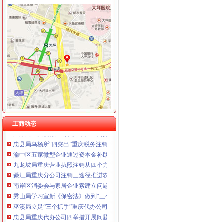
工商动态
我市重庆分公司注销出台在校大创办微型企业相关办法
市重庆代办公司局副巡视员高印平率队到南川局开展考核考察工作
渝北局在网络购物领域查获56万元的重庆公司注销冒侵权商品
北部新区局及时达全市重庆公司注销工商行政管理工作会议精
渝北局重庆营业执照注销创新三大执法机制积查处大案要案
江北局重庆公司注销华新所创新形式丰富载体深入开展创先争优活动
工商动态
江津局重庆税务注销以四个注重为抓手大力发展微型企业
忠县局乌杨所“四突出”重庆税务注销加校园周边环境整
渝中区五家微型企业通过资本金补助评审
九龙坡局重庆营业执照注销从四个方面下功夫推进廉政风险防范管理工作
綦江局重庆分公司注销三途径推进农村经纪人培训工作
南岸区消委会与家居企业索建立问题家居先行赔偿机制
秀山局学习宣新《保密法》做到“三个结合”重庆代办公司
巫溪局立足“三个抓手”重庆代办公司提升干部职工精气
忠县局重庆代办公司四举措开展问题食品清查
铜梁局重庆营业执照注销倾搭建帮扶平台破解养殖户销售难题