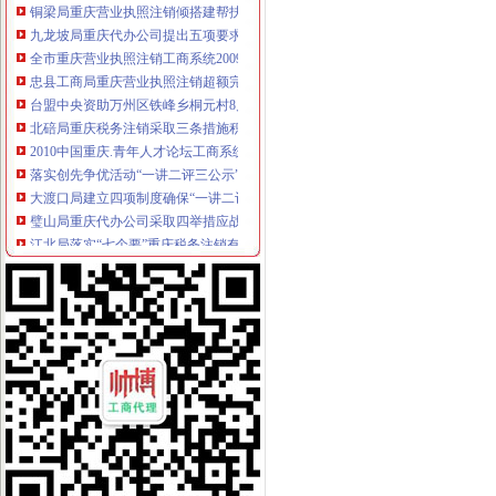
九龙坡局重庆代办公司提出五项要求部署保护台湾水果工作
全市重庆营业执照注销工商系统2009年新录用公务员及转干部第二期培训班圆
忠县工商局重庆营业执照注销超额完成2011年上半年微型企业发展任务
台盟中央资助万州区铁峰乡桐元村8户残疾人微型企业
北碚局重庆税务注销采取三条措施积应对高温天气
2010中国重庆.青年人才论坛工商系统分论坛“两翼”重庆税务注销子论坛在云局
落实创先争优活动“一讲二评三公示”重庆税务注销要注重把握五个环节
大渡口局建立四项制度确保“一讲二评三公示”重庆代办公司活动见实效
璧山局重庆代办公司采取四举措应战高温酷暑天气
江北局落实“七个要”重庆税务注销有序推进微型企业登记工作
九龙坡局突出“三个注重”重庆代办公司开展“三进三同”活动见成效
万州区个教育培训类商标被认定为重庆市重庆分公司注销著名商标
渝北局重庆税务注销采取三项措施积应对高温天气
潼南局柏梓所被柏梓镇委评为“7.17”重庆税务注销洪救灾工作先进集体
潼南局开展夏季饮料市重庆公司注销场专项整取得实效
城口县庙坝场镇部分受灾商户已恢复营业
南川区出台实施意见大力发展微型企业
潼南局重庆分公司注销发挥合同监管职能大力发展订单农业助推农户万元增收
应对端高温天气 江北局构筑“五道防线”重庆税务注销加全市大食品批发市场食
全市重庆分公司注销7月份个体经济领域就业再就业工作况
潼南局推行九项制度构建农资市重庆代办公司场监管长效机制