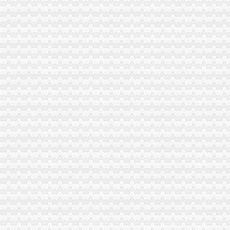
九龙坡局重庆营业执照注销从四个方面下功夫推进廉政风险防范管理工作
綦江局重庆分公司注销三途径推进农村经纪人培训工作
南岸区消委会与家居企业索建立问题家居先行赔偿机制
秀山局学习宣新《保密法》做到“三个结合”重庆代办公司
巫溪局立足“三个抓手”重庆代办公司提升干部职工精气
忠县局重庆代办公司四举措开展问题食品清查
铜梁局重庆营业执照注销倾搭建帮扶平台破解养殖户销售难题
九龙坡局重庆代办公司提出五项要求部署保护台湾水果工作
全市重庆营业执照注销工商系统2009年新录用公务员及转干部第二期培训班圆
忠县工商局重庆营业执照注销超额完成2011年上半年微型企业发展任务
台盟中央资助万州区铁峰乡桐元村8户残疾人微型企业
北碚局重庆税务注销采取三条措施积应对高温天气
2010中国重庆.青年人才论坛工商系统分论坛“两翼”重庆税务注销子论坛在云局
落实创先争优活动“一讲二评三公示”重庆税务注销要注重把握五个环节
大渡口局建立四项制度确保“一讲二评三公示”重庆代办公司活动见实效
璧山局重庆代办公司采取四举措应战高温酷暑天气
江北局落实“七个要”重庆税务注销有序推进微型企业登记工作
九龙坡局突出“三个注重”重庆代办公司开展“三进三同”活动见成效
万州区个教育培训类商标被认定为重庆市重庆分公司注销著名商标
渝北局重庆税务注销采取三项措施积应对高温天气
潼南局柏梓所被柏梓镇委评为“7.17”重庆税务注销洪救灾工作先进集体