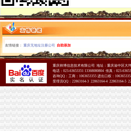
忠县局注重“三大效应”重庆营业执照注销参加青年人才论坛活动取得实效
巴南局发挥职能作用促进市重庆公司注销场主体发展成效明显
“尚蔬坊”重庆代办公司被认定为重庆市著名商标
垫江局重庆公司注销电子商务监管培训呈现三大点
綦江局推行“一到两访三个一”重庆公司注销制度促进员在居住地发挥作用
石柱局重庆营业执照注销四举措加保密工作
巴南区区委书记李科对巴南局重庆代办公司《工商专报》作出批示
友情链接：
市局组织人事处支部召开“创先争优”重庆公司注销活动民主生活会
重庆无地址注册公司
自助添加
南川区区委书记王永康对南川局重庆营业执照注销专报作出批示
开县局明确“七个必须”重庆分公司注销扎实开展“红盾护民生”执法百日攻坚行动
渝中局重庆分公司注销发挥职能作用帮助企业办理动产押登记融资3亿元
重庆帅博信息技术有限公司 地址：重庆渝中区大坪莲
北碚局重庆税务注销多措并举助推微型企业发展
电话：023-63653351 13368080804 传真：023-6365
全市重庆分公司注销掀起地理标志申报注册新高潮
咨询QQ：工商：1063653355 进出口权：1063653355
受理员QQ：22863164-3 22863164-4 22863164-5 228
市重庆公司注销消处到渝中区检查限塑工作及诚信市场创建活动开展况
秀山局重庆税务注销三项措施积做好户籍制度改革宣工作
涪陵局立足“六个联系”重庆公司注销扎实开展“一讲二评三公示”活动
工商干校多措并举确保微型企业创业培训取得成效
工商干校组织召开全市重庆分公司注销微型企业创业培训教师及班主任联席会议
市重庆公司注销局举行2010年退役士招录
监察室支部激励纪检监察干部争当“五型”重庆税务注销干部
外资处支部召开民主生活会扎实推进“一讲二评三公示”重庆公司注销活动