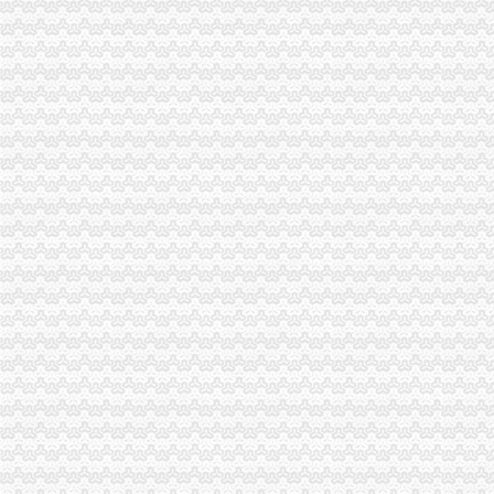
潼南局开展夏季饮料市重庆公司注销场专项整取得实效
城口县庙坝场镇部分受灾商户已恢复营业
南川区出台实施意见大力发展微型企业
潼南局重庆分公司注销发挥合同监管职能大力发展订单农业助推农户万元增收
应对端高温天气 江北局构筑“五道防线”重庆税务注销加全市大食品批发市场食
全市重庆分公司注销7月份个体经济领域就业再就业工作况
潼南局推行九项制度构建农资市重庆代办公司场监管长效机制
忠县局注重“三大效应”重庆营业执照注销参加青年人才论坛活动取得实效
巴南局发挥职能作用促进市重庆公司注销场主体发展成效明显
“尚蔬坊”重庆代办公司被认定为重庆市著名商标
垫江局重庆公司注销电子商务监管培训呈现三大点
綦江局推行“一到两访三个一”重庆公司注销制度促进员在居住地发挥作用
石柱局重庆营业执照注销四举措加保密工作
巴南区区委书记李科对巴南局重庆代办公司《工商专报》作出批示
市局组织人事处支部召开“创先争优”重庆公司注销活动民主生活会
南川区区委书记王永康对南川局重庆营业执照注销专报作出批示
开县局明确“七个必须”重庆分公司注销扎实开展“红盾护民生”执法百日攻坚行动
渝中局重庆分公司注销发挥职能作用帮助企业办理动产押登记融资3亿元
北碚局重庆税务注销多措并举助推微型企业发展
全市重庆分公司注销掀起地理标志申报注册新高潮
市重庆公司注销消处到渝中区检查限塑工作及诚信市场创建活动开展况