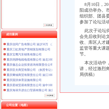
8月10日，2
重庆傲志众达投资咨询有限责任公司 渝九1000万 （增资）
重庆臣夫商贸有限公司 （执照专让）
阳成功举办。
重庆卿倾商贸有限责任公司 渝江100万 （工商注册）
组织部、团县委
重庆国洪体育设施有限公司
参加了论坛活
重庆星竣贸易有限责任公司 渝中100万 （进出口权）
重庆海谛升进出口贸易有限公司 渝北100万 （进出口权）
此次子论坛得
成功案例
重庆奕欣锦诚商贸有限公司 渝九50万 （工商注册）
会先后收到论文
重庆信同广告有限公司 渝沙50万 （工商注册）
收、库区人才
重庆三虹房地产营销策划有限公司
监管等重大课
重庆宝鹰汽车销售有限公司
节。
重庆鸽牌电线电缆有限公司 渝北10010万 (进出口权)
重庆傲志众达投资咨询有限责任公司 渝九1000万 （增资）
本次活动中，
重庆臣夫商贸有限公司 （执照专让）
讲，经过激烈
重庆卿倾商贸有限责任公司 渝江100万 （工商注册）
局供稿）
重庆国洪体育设施有限公司
重庆星竣贸易有限责任公司 渝中100万 （进出口权）
重庆海谛升进出口贸易有限公司 渝北100万 （进出口权）
重庆奕欣锦诚商贸有限公司 渝九50万 （工商注册）
重庆信同广告有限公司 渝沙50万 （工商注册）
重庆三虹房地产营销策划有限公司
公司位置（地图）
重庆宝鹰汽车销售有限公司