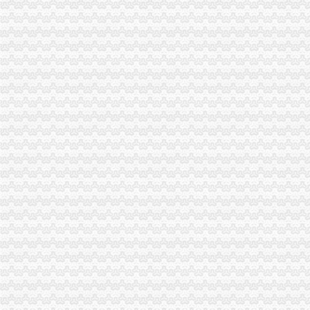
市重庆代办公司局外资处制定工作规则规范外资登记窗口工作行为
巫溪局完善“三个机制”重庆代办公司提升宣工作水平
开县局“四个一”重庆营业执照注销推进房地产中介市场秩序整工作
云局重庆营业执照注销四轮驱动力促商标品牌发展助农户万元增收
北碚区出台三条新政大力加商标品牌建设
江北区区长何贵对江北局重庆税务注销信息专报作出批示
九龙坡局重庆分公司注销采取三项措施化电子商务监管
丰都局创新“五学”重庆代办公司模式深入开展创先争优活动
南川区区长谭家玲对南川局重庆税务注销信息作出批示
荣昌工商市重庆营业执照注销政联合出击整户外广告见成效
黔江局重庆税务注销三项措施加红盾图书室建设
合川区新增6件重庆市重庆分公司注销著名商标
工商动态
我市重庆分公司注销出台在校大创办微型企业相关办法
市重庆代办公司局副巡视员高印平率队到南川局开展考核考察工作
渝北局在网络购物领域查获56万元的重庆公司注销冒侵权商品
北部新区局及时达全市重庆公司注销工商行政管理工作会议精
渝北局重庆营业执照注销创新三大执法机制积查处大案要案
江北局重庆公司注销华新所创新形式丰富载体深入开展创先争优活动
江津局重庆税务注销以四个注重为抓手大力发展微型企业
忠县局乌杨所“四突出”重庆税务注销加校园周边环境整
渝中区五家微型企业通过资本金补助评审