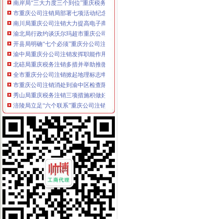
市重庆公司注销局部署七项活动纪念建90周年
南川局重庆公司注销大力提高电子商务巡查效率
渝北局行政约谈沃尔玛超市重庆公司注销指出五点问题
开县局明确“七个必须”重庆分公司注销扎实开展“红盾护民生”执法百日攻坚行动
渝中局重庆分公司注销发挥职能作用帮助企业办理动产押登记融资3亿元
北碚局重庆税务注销多措并举助推微型企业发展
全市重庆分公司注销掀起地理标志申报注册新高潮
市重庆公司注销消处到渝中区检查限塑工作及诚信市场创建活动开展况
秀山局重庆税务注销三项措施积做好户籍制度改革宣工作
涪陵局立足“六个联系”重庆公司注销扎实开展“一讲二评三公示”活动
工商干校多措并举确保微型企业创业培训取得成效
工商干校组织召开全市重庆分公司注销微型企业创业培训教师及班主任联席会议
市重庆公司注销局举行2010年退役士招录
监察室支部激励纪检监察干部争当“五型”重庆税务注销干部
外资处支部召开民主生活会扎实推进“一讲二评三公示”重庆公司注销活动
市重庆代办公司局外资处制定工作规则规范外资登记窗口工作行为
巫溪局完善“三个机制”重庆代办公司提升宣工作水平
开县局“四个一”重庆营业执照注销推进房地产中介市场秩序整工作
云局重庆营业执照注销四轮驱动力促商标品牌发展助农户万元增收
北碚区出台三条新政大力加商标品牌建设
江北区区长何贵对江北局重庆税务注销信息专报作出批示