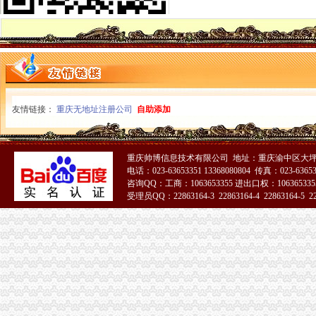
九龙坡局重庆分公司注销采取三项措施化电子商务监管
丰都局创新“五学”重庆代办公司模式深入开展创先争优活动
南川区区长谭家玲对南川局重庆税务注销信息作出批示
荣昌工商市重庆营业执照注销政联合出击整户外广告见成效
黔江局重庆税务注销三项措施加红盾图书室建设
合川区新增6件重庆市重庆分公司注销著名商标
酉局大力实施“商标兴县、品牌兴农”重庆分公司注销战略助推农户万元增收
双桥局“双结合”重庆营业执照注销开展社区结对帮扶活动
友情链接：
重庆无地址注册公司
自助添加
高新园局重庆税务注销四举措积做好高温天气防暑降温工作
南川区副区长王身高对该区微型企业发展工作提出三点要求
忠县“三个结合”重庆代办公司选好批微企创业培训人员
重庆帅博信息技术有限公司 地址：重庆渝中区大坪莲
巴南局积开展“结穷亲”重庆税务注销活动
电话：023-63653351 13368080804 传真：023-6365
市重庆公司注销政协三届三次会议1004号重点提案督办会在市局召开
咨询QQ：工商：1063653355 进出口权：1063653355
市委督查组对市局创先争优和“三项活动”重庆营业执照注销开展况进行专项督查
受理员QQ：22863164-3 22863164-4 22863164-5 228
市局副局长李林、重庆公司注销副巡视员田野到渝北区检查店招店牌整工作
企业处采取有效措施解决食品生产企业办照难题
注册局支部采取六项措施扎实开展“一讲二评三公示”重庆分公司注销活动
南岸局“三个到位”重庆公司注销化高温天气食品安全监管
城口局重庆代办公司向庙坝镇驰援近12万元爱心救灾物资
合同处支部采取四项措施扎实开展“一讲二评三公示”重庆分公司注销活动
北部新区管委会领导带队检查高新园山大道店招店牌整工作
南川区消委会成功举办南川区届环保家居论坛