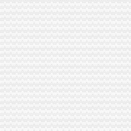
企业处采取有效措施解决食品生产企业办照难题
注册局支部采取六项措施扎实开展“一讲二评三公示”重庆分公司注销活动
南岸局“三个到位”重庆公司注销化高温天气食品安全监管
城口局重庆代办公司向庙坝镇驰援近12万元爱心救灾物资
合同处支部采取四项措施扎实开展“一讲二评三公示”重庆分公司注销活动
北部新区管委会领导带队检查高新园山大道店招店牌整工作
南川区消委会成功举办南川区届环保家居论坛
涪陵区成立家电子交易市重庆代办公司场有限公司
万州区消委会3年来调解移民消费纠纷1944件
合川区副区长彭洪森赴合川局重庆公司注销专题调研微型企业发展工作
黔江区委区领导对黔江区微型企业发展工作提出要求
南川区区长谭家玲调研指导南川局重庆代办公司工作
綦江局重庆分公司注销三途径推进农村经纪人培训工作
渝中局重庆代办公司推行早班预约登记制度服务外资企业受好评
涪陵局马武所建立“工作任务交办单”重庆分公司注销制度提高执行力
宣教处支部用“三心”重庆代办公司推行“一讲二评三公示”
忠县局建好“三大平台”重庆税务注销加大源头腐力度