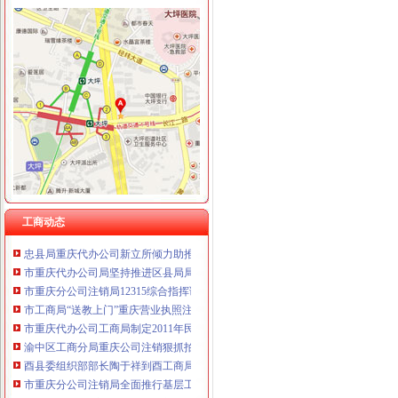
工商动态
忠县人民追加财政配套资金420万元助推微企发展试点工作
我市重庆分公司注销出台在校大创办微型企业相关办法
宣教处精心组织全市重庆营业执照注销工商工作会议宣服务工作
渝北局重庆营业执照注销创新三大执法机制积查处大案要案
忠县局重庆税务注销突出四抓做好保密工作
企业处被评为市重庆税务注销集中清理执行积案活动先进集体
奉节局重庆分公司注销多管齐下整校园周边环境确保师生消费安全
双桥局四举措落实“红盾护民生”重庆税务注销执法百日攻坚行动
工商动态
忠县局重庆代办公司新立所倾力助推个经济发展见成效
市重庆代办公司局坚持推进区县局局长述职述廉汇报制度建设
市重庆分公司注销局12315综合指挥调度中心5月份第2周受理热点分析
市工商局“送教上门”重庆营业执照注销培训会在铜梁成功举行
市重庆代办公司工商局制定2011年民主评议政风行风工作实施方案
渝中区工商分局重庆公司注销狠抓拍卖监管
酉县委组织部部长陶于祥到酉工商局重庆公司注销调研非公建工作
市重庆分公司注销局全面推行基层工商所纪检监察员制度
南岸局“三大力度三个到位”重庆税务注销全面推进食品安全百日专项执法行动成