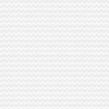
涪陵区成立家电子交易市重庆代办公司场有限公司
万州区消委会3年来调解移民消费纠纷1944件
合川区副区长彭洪森赴合川局重庆公司注销专题调研微型企业发展工作
黔江区委区领导对黔江区微型企业发展工作提出要求
南川区区长谭家玲调研指导南川局重庆代办公司工作
綦江局重庆分公司注销三途径推进农村经纪人培训工作
渝中局重庆代办公司推行早班预约登记制度服务外资企业受好评
涪陵局马武所建立“工作任务交办单”重庆分公司注销制度提高执行力
宣教处支部用“三心”重庆代办公司推行“一讲二评三公示”
忠县局建好“三大平台”重庆税务注销加大源头腐力度
工商动态
忠县人民追加财政配套资金420万元助推微企发展试点工作
我市重庆分公司注销出台在校大创办微型企业相关办法
宣教处精心组织全市重庆营业执照注销工商工作会议宣服务工作
渝北局重庆营业执照注销创新三大执法机制积查处大案要案
忠县局重庆税务注销突出四抓做好保密工作
企业处被评为市重庆税务注销集中清理执行积案活动先进集体
奉节局重庆分公司注销多管齐下整校园周边环境确保师生消费安全
双桥局四举措落实“红盾护民生”重庆税务注销执法百日攻坚行动
忠县局重庆代办公司新立所倾力助推个经济发展见成效
市重庆代办公司局坚持推进区县局局长述职述廉汇报制度建设