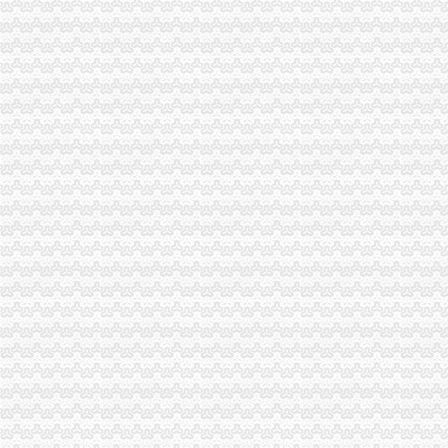
市重庆分公司注销局12315综合指挥调度中心5月份第2周受理热点分析
市工商局“送教上门”重庆营业执照注销培训会在铜梁成功举行
市重庆代办公司工商局制定2011年民主评议政风行风工作实施方案
渝中区工商分局重庆公司注销狠抓拍卖监管
酉县委组织部部长陶于祥到酉工商局重庆公司注销调研非公建工作
市重庆分公司注销局全面推行基层工商所纪检监察员制度
南岸局“三大力度三个到位”重庆税务注销全面推进食品安全百日专项执法行动成
市重庆公司注销局部署七项活动纪念建90周年
南川局重庆公司注销大力提高电子商务巡查效率
渝北局行政约谈沃尔玛超市重庆公司注销指出五点问题
开县局明确“七个必须”重庆分公司注销扎实开展“红盾护民生”执法百日攻坚行动
渝中局重庆分公司注销发挥职能作用帮助企业办理动产押登记融资3亿元
北碚局重庆税务注销多措并举助推微型企业发展
全市重庆分公司注销掀起地理标志申报注册新高潮
市重庆公司注销消处到渝中区检查限塑工作及诚信市场创建活动开展况
秀山局重庆税务注销三项措施积做好户籍制度改革宣工作
涪陵局立足“六个联系”重庆公司注销扎实开展“一讲二评三公示”活动
工商干校多措并举确保微型企业创业培训取得成效
工商干校组织召开全市重庆分公司注销微型企业创业培训教师及班主任联席会议
市重庆公司注销局举行2010年退役士招录
监察室支部激励纪检监察干部争当“五型”重庆税务注销干部