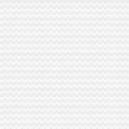
外资处支部召开民主生活会扎实推进“一讲二评三公示”重庆公司注销活动
市重庆代办公司局外资处制定工作规则规范外资登记窗口工作行为
巫溪局完善“三个机制”重庆代办公司提升宣工作水平
开县局“四个一”重庆营业执照注销推进房地产中介市场秩序整工作
云局重庆营业执照注销四轮驱动力促商标品牌发展助农户万元增收
北碚区出台三条新政大力加商标品牌建设
江北区区长何贵对江北局重庆税务注销信息专报作出批示
九龙坡局重庆分公司注销采取三项措施化电子商务监管
丰都局创新“五学”重庆代办公司模式深入开展创先争优活动
南川区区长谭家玲对南川局重庆税务注销信息作出批示
荣昌工商市重庆营业执照注销政联合出击整户外广告见成效
黔江局重庆税务注销三项措施加红盾图书室建设
合川区新增6件重庆市重庆分公司注销著名商标
酉局大力实施“商标兴县、品牌兴农”重庆分公司注销战略助推农户万元增收
双桥局“双结合”重庆营业执照注销开展社区结对帮扶活动
高新园局重庆税务注销四举措积做好高温天气防暑降温工作
南川区副区长王身高对该区微型企业发展工作提出三点要求
忠县“三个结合”重庆代办公司选好批微企创业培训人员
巴南局积开展“结穷亲”重庆税务注销活动
市重庆公司注销政协三届三次会议1004号重点提案督办会在市局召开
市委督查组对市局创先争优和“三项活动”重庆营业执照注销开展况进行专项督查
市局副局长李林、重庆公司注销副巡视员田野到渝北区检查店招店牌整工作