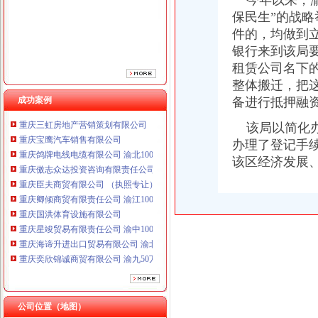
今年以来，渝
重庆臣夫商贸有限公司 （执照专让）
保民生”的战
重庆卿倾商贸有限责任公司 渝江100万 （工商注册）
件的，均做到
重庆国洪体育设施有限公司
银行来到该局
重庆星竣贸易有限责任公司 渝中100万 （进出口权）
租赁公司名下
重庆海谛升进出口贸易有限公司 渝北100万 （进出口权）
整体搬迁，把
重庆奕欣锦诚商贸有限公司 渝九50万 （工商注册）
重庆信同广告有限公司 渝沙50万 （工商注册）
成功案例
备进行抵押融资
重庆三虹房地产营销策划有限公司
该局以简化办
重庆宝鹰汽车销售有限公司
办理了登记手
重庆鸽牌电线电缆有限公司 渝北10010万 (进出口权)
重庆傲志众达投资咨询有限责任公司 渝九1000万 （增资）
该区经济发展
重庆臣夫商贸有限公司 （执照专让）
重庆卿倾商贸有限责任公司 渝江100万 （工商注册）
重庆国洪体育设施有限公司
重庆星竣贸易有限责任公司 渝中100万 （进出口权）
重庆海谛升进出口贸易有限公司 渝北100万 （进出口权）
重庆奕欣锦诚商贸有限公司 渝九50万 （工商注册）
重庆信同广告有限公司 渝沙50万 （工商注册）
重庆三虹房地产营销策划有限公司
重庆宝鹰汽车销售有限公司
公司位置（地图）