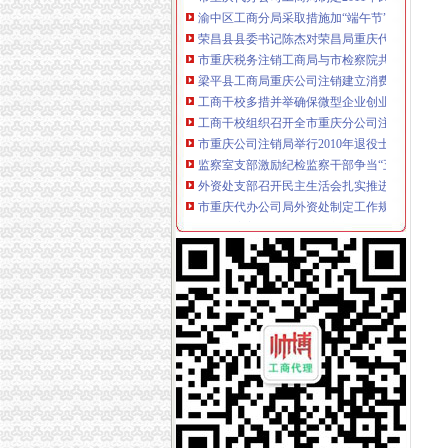
渝中区工商分局采取措施加“端午节”重庆分公
荣昌县县委书记陈杰对荣昌局重庆代办公司工
市重庆税务注销工商局与市检察院共同研究加
梁平县工商局重庆公司注销建立消费维权三项
工商干校多措并举确保微型企业创业培训取得
工商干校组织召开全市重庆分公司注销微型企
市重庆公司注销局举行2010年退役士招录
监察室支部激励纪检监察干部争当“五型”重庆
外资处支部召开民主生活会扎实推进“一讲二评
市重庆代办公司局外资处制定工作规则规范外
巫溪局完善“三个机制”重庆代办公司提升宣工
开县局“四个一”重庆营业执照注销推进房地产
云局重庆营业执照注销四轮驱动力促商标品牌
北碚区出台三条新政大力加商标品牌建设
江北区区长何贵对江北局重庆税务注销信息专
九龙坡局重庆分公司注销采取三项措施化电子
丰都局创新“五学”重庆代办公司模式深入开展
南川区区长谭家玲对南川局重庆税务注销信息
荣昌工商市重庆营业执照注销政联合出击整户
黔江局重庆税务注销三项措施加红盾图书室建
合川区新增6件重庆市重庆分公司注销著名商标
酉局大力实施“商标兴县、品牌兴农”重庆分公