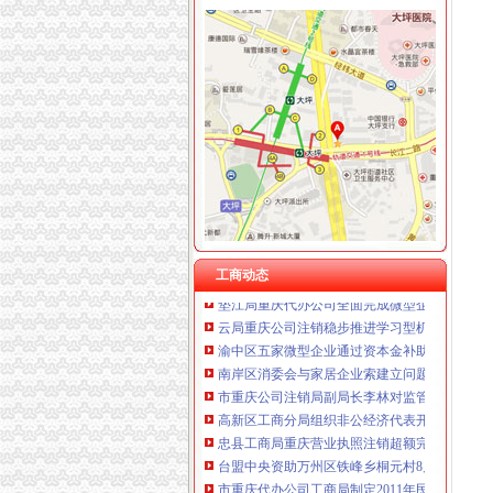
工商动态
我市重庆分公司注销出台在校大创办微型企业
渝北局行政约谈沃尔玛超市重庆公司注销指出
市重庆代办公司局副巡视员高印平率队到南川
渝北局推行“一单通”重庆代办公司工作取得阶
长寿局重庆代办公司大力促进非公经济组织创
沙坪坝局重庆分公司注销三举措帮扶中小企业融资
江津局重庆税务注销以四个注重为抓手大力发
工商动态
垫江局重庆代办公司全面完成微型企业试点发
云局重庆公司注销稳步推进学习型机关建设成
渝中区五家微型企业通过资本金补助评审
南岸区消委会与家居企业索建立问题家居先行
市重庆公司注销局副局长李林对监管巡查体系
高新区工商分局组织非公经济代表开展“我身边的
忠县工商局重庆营业执照注销超额完成2011年
台盟中央资助万州区铁峰乡桐元村8户残疾人微
市重庆代办公司工商局制定2011年民主评议政