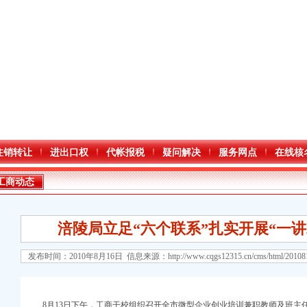
注销转让
进出口权
代帐报税
疑问解决
服务网点
在线核
工商动态
涪陵局立足“六个联系”扎实开展“一
发布时间：2010年8月16日 信息来源：
http://www.cqgs12315.cn/cms/html/2010
口权)
8月13日下午，工商干校组织召开全市微型企业创业培训兼职教师及班主