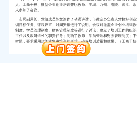
万 （增资）
人、工商干校、微型企业创业培训兼职教师、主城、万州、涪陵、黔江、永川
人参加了会议。
注册）
市局副局长、党组成员陈文渝作了动员讲话，市微企办负责人对搞好创业
训目标任务、课程设置、时间安排进行了说明。会议对微型企业创业培训教
口权）
制度、学员管理制度、财务管理制度等进行了讨论；建立了培训工作的组织
进出口权）
主任以及教研组长的职责任务；明确了教师、学员管理和财务管理制度；下
册）
时限，要求采用封闭式集中培训的形式，确保培训质量和效果。（工商干
口权)
万 （增资）
注册）
口权）
进出口权）
册）