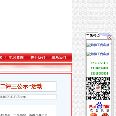
名
执照查询
关于我们
联系我们
02363653351
13320337068
13368080804
讲二评三公示”活动
81616322823395.shtml
任联席会。市局领导、市微企办负责