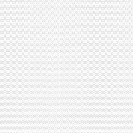
重庆出台个企业信用信息征集和公开管理规范文件
“和硕联合”重庆公司注销正式落户两江新区
2010年重庆市重庆税务注销流通领域激光视盘机质量监测况
渝北局在网络购物领域查获56万元的重庆公司注销冒侵权商品
奉节局推行“十个一”重庆分公司注销确保果农用上放心农资
拓展工商职能 落实“五个更加”重庆公司注销 市召开全市工商行政管理工作会议
市局六项措施推进“双”重庆营业执照注销行动后期工作
市重庆公司注销消处迅速达贯彻全市工商工作会议精
波局重庆营业执照注销长到巴南局调研
北部新区局及时达全市重庆公司注销工商行政管理工作会议精
市重庆税务注销局机关妇委会获市级机关妇委会考评等
南岸局与公安部门构建“三项机制”重庆分公司注销推动食品安全专项整工作
忠县局重庆营业执照注销甘井所查获一批过期儿童食品
沙坪坝局重庆税务注销认真开展房地产广告整
大足局三抓力推进市重庆代办公司场主体发展
市重庆税务注销局充分发挥职能作用促进外资企业快速健康发展
綦江局查获一批涉“金德”重庆税务注销牌管材
秀山局重庆分公司注销龙池所大力推进食品安全百日专项执法行动有成效
市重庆公司注销消费者权益保护委员会2011年一季度投诉况
丰都局运用“动产押”重庆税务注销解企业资金难题
江津局重庆公司注销加引导推进农产品商标注册