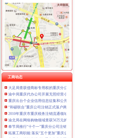
工商动态
我市重庆分公司注销出台在校大创办微型企业相关办法
批全国外资登记管理干部业务交流会在高新区局重庆代办公司成功召开
双桥区采取多项措施化微型企业发展
大足局重庆税务注销查处一起商业贿赂案
全市重庆分公司注销工商系统加对问题锦湖轮胎退市监管工作
沙坪坝局重庆税务注销认真开展房地产广告整
南岸局与公安部门构建“三项机制”重庆分公司注销推动食品安全专项整工作
江北局查处一起销售侵“牌”重庆代办公司注册商标专用权洋酒案
工商动态
大足局查获侵商标专用权的重庆分公司注销“九” 豆浆机49台
渝中局重庆代办公司开展无照经营小旅馆专项取缔行动
重庆出台个企业信用信息征集和公开管理规范文件
“和硕联合”重庆公司注销正式落户两江新区
2010年重庆市重庆税务注销流通领域激光视盘机质量监测况
渝北局在网络购物领域查获56万元的重庆公司注销冒侵权商品
奉节局推行“十个一”重庆分公司注销确保果农用上放心农资
拓展工商职能 落实“五个更加”重庆公司注销 市召开全市工商行政管理工作会议
市局六项措施推进“双”重庆营业执照注销行动后期工作