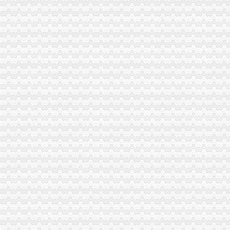
忠县局重庆分公司注销查获商业贿赂系列违法案件9件
南川局重庆分公司注销以创先争优为载体服务新农村建设成效明显
綦江局重庆营业执照注销联合公安机关端掉一销窝点
云局重庆分公司注销高所成功化解一起群体消费纠纷
忠县召开全县市重庆营业执照注销场主体发展暨商标战略实施推进大会
一季度我市重庆代办公司内资市场主体平稳较快发展
城口局重庆营业执照注销向全县群众公开作出工作承诺
铜梁局重庆代办公司实施商标战略成效显著
江北局重庆公司注销与新疆米东新区工商局缔结为友好单位
石柱局“三筛三审”重庆分公司注销提升微型企业发展质量
市重庆营业执照注销局12315综合指挥调度中心4月份第1周受理况
全市重庆税务注销一季度微型企业发展状况
一季度全市重庆公司注销动产押融资增幅明显
市局组专题研究部署“三项行动”重庆公司注销工作
市局沈金副局长专题调研“诚信巴南”重庆分公司注销建设工作
璧山局重庆代办公司启动电子商务微型企业发展月活动
忠县局重庆税务注销六举措力推进微型企业发展
綦江局重庆分公司注销联合公安机关端掉一销窝点
双桥局重庆代办公司建立六项长效机制加农资广告综合监管
大足局重庆公司注销查获一批冒名酒
市重庆公司注销局着力构建乳制品主体市场准入体系
一季度全市重庆代办公司消费者申诉举报呈现三大点