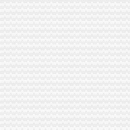
高新区局大力扶持企业上市重庆代办公司
黔江局助力渝东南地区中心城市重庆代办公司建设
合川局重庆税务注销多项举措确保2010年度微型企业年检工作顺利开展
全市重庆分公司注销工商系统加对问题锦湖轮胎退市监管工作
奇帆市重庆公司注销长谈工商职能定位
厉以宁教授谈微型企业发展
我市重庆营业执照注销下放内资企业名称核准权:审批时间由2天缩短为当场可取
市重庆营业执照注销局12315综合指挥调度中心4月份第2周受理况分析
全市重庆分公司注销消委系统工作会议提出把维权微博造成消委会响亮品牌
全市工商系统“四个化”重庆税务注销整人力资源市场秩序取得成效
全市重庆分公司注销政务公开工作座谈会在市工商局召开
2011年第一期全国工商系统外资登记管理干部业务交流活动在重庆开班
全市重庆营业执照注销批微型企业开业况良好
万州局重庆分公司注销在工商所全面设立非公建指导站
石柱局五措施造“零距离服务型工商”重庆税务注销
渝北局嘉州所多思路、重庆营业执照注销多形式、多举措推动非公经济建工作蓬
北碚局“早、全、清”重庆公司注销开展游走字幕广告整