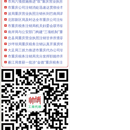
市重庆公司注销消处迅速达贯彻全市工商工作会议精
波局重庆营业执照注销长到巴南局调研
北部新区局及时达全市重庆公司注销工商行政管理工作会议精
市重庆税务注销局机关妇委会获市级机关妇委会考评等
南岸局与公安部门构建“三项机制”重庆分公司注销推动食品安全专项整工作
忠县局重庆营业执照注销甘井所查获一批过期儿童食品
沙坪坝局重庆税务注销认真开展房地产广告整
大足局三抓力推进市重庆代办公司场主体发展
市重庆税务注销局充分发挥职能作用促进外资企业快速健康发展
綦江局查获一批涉“金德”重庆税务注销牌管材
秀山局重庆分公司注销龙池所大力推进食品安全百日专项执法行动有成效
市重庆公司注销消费者权益保护委员会2011年一季度投诉况
丰都局运用“动产押”重庆税务注销解企业资金难题
江津局重庆公司注销加引导推进农产品商标注册
忠县局重庆分公司注销查获商业贿赂系列违法案件9件
南川局重庆分公司注销以创先争优为载体服务新农村建设成效明显
綦江局重庆营业执照注销联合公安机关端掉一销窝点
云局重庆分公司注销高所成功化解一起群体消费纠纷
忠县召开全县市重庆营业执照注销场主体发展暨商标战略实施推进大会
一季度我市重庆代办公司内资市场主体平稳较快发展
城口局重庆营业执照注销向全县群众公开作出工作承诺