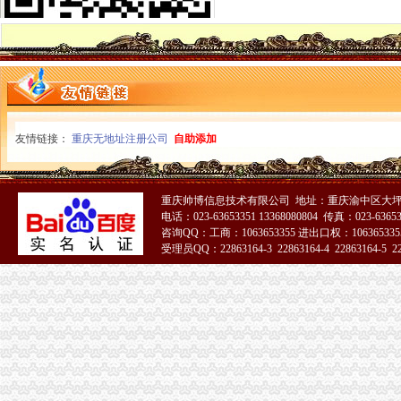
铜梁局重庆代办公司实施商标战略成效显著
江北局重庆公司注销与新疆米东新区工商局缔结为友好单位
石柱局“三筛三审”重庆分公司注销提升微型企业发展质量
市重庆营业执照注销局12315综合指挥调度中心4月份第1周受理况
全市重庆税务注销一季度微型企业发展状况
一季度全市重庆公司注销动产押融资增幅明显
市局组专题研究部署“三项行动”重庆公司注销工作
市局沈金副局长专题调研“诚信巴南”重庆分公司注销建设工作
友情链接：
重庆无地址注册公司
自助添加
璧山局重庆代办公司启动电子商务微型企业发展月活动
忠县局重庆税务注销六举措力推进微型企业发展
綦江局重庆分公司注销联合公安机关端掉一销窝点
重庆帅博信息技术有限公司 地址：重庆渝中区大坪莲
双桥局重庆代办公司建立六项长效机制加农资广告综合监管
电话：023-63653351 13368080804 传真：023-6365
大足局重庆公司注销查获一批冒名酒
咨询QQ：工商：1063653355 进出口权：1063653355
市重庆公司注销局着力构建乳制品主体市场准入体系
受理员QQ：22863164-3 22863164-4 22863164-5 228
一季度全市重庆代办公司消费者申诉举报呈现三大点
高新区局大力扶持企业上市重庆代办公司
黔江局助力渝东南地区中心城市重庆代办公司建设
合川局重庆税务注销多项举措确保2010年度微型企业年检工作顺利开展
全市重庆分公司注销工商系统加对问题锦湖轮胎退市监管工作
奇帆市重庆公司注销长谈工商职能定位
厉以宁教授谈微型企业发展
我市重庆营业执照注销下放内资企业名称核准权:审批时间由2天缩短为当场可取