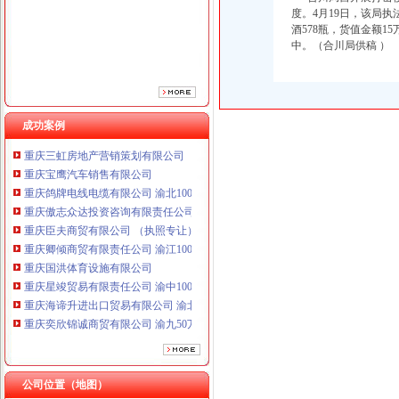
重庆臣夫商贸有限公司 （执照专让）
度。4月19日，该局
重庆卿倾商贸有限责任公司 渝江100万 （工商注册）
酒578瓶，货值金额
中。（合川局供稿 ）
重庆国洪体育设施有限公司
重庆星竣贸易有限责任公司 渝中100万 （进出口权）
重庆海谛升进出口贸易有限公司 渝北100万 （进出口权）
重庆奕欣锦诚商贸有限公司 渝九50万 （工商注册）
重庆信同广告有限公司 渝沙50万 （工商注册）
成功案例
重庆三虹房地产营销策划有限公司
重庆宝鹰汽车销售有限公司
重庆鸽牌电线电缆有限公司 渝北10010万 (进出口权)
重庆傲志众达投资咨询有限责任公司 渝九1000万 （增资）
重庆臣夫商贸有限公司 （执照专让）
重庆卿倾商贸有限责任公司 渝江100万 （工商注册）
重庆国洪体育设施有限公司
重庆星竣贸易有限责任公司 渝中100万 （进出口权）
重庆海谛升进出口贸易有限公司 渝北100万 （进出口权）
重庆奕欣锦诚商贸有限公司 渝九50万 （工商注册）
重庆信同广告有限公司 渝沙50万 （工商注册）
重庆三虹房地产营销策划有限公司
重庆宝鹰汽车销售有限公司
公司位置（地图）