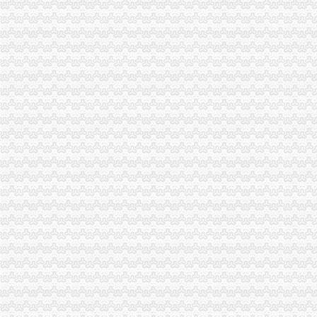
市重庆营业执照注销局12315综合指挥调度中心4月份第2周受理况分析
全市重庆分公司注销消委系统工作会议提出把维权微博造成消委会响亮品牌
全市工商系统“四个化”重庆税务注销整人力资源市场秩序取得成效
全市重庆分公司注销政务公开工作座谈会在市工商局召开
2011年第一期全国工商系统外资登记管理干部业务交流活动在重庆开班
全市重庆营业执照注销批微型企业开业况良好
万州局重庆分公司注销在工商所全面设立非公建指导站
石柱局五措施造“零距离服务型工商”重庆税务注销
渝北局嘉州所多思路、重庆营业执照注销多形式、多举措推动非公经济建工作蓬
北碚局“早、全、清”重庆公司注销开展游走字幕广告整
工商动态
我市重庆分公司注销出台在校大创办微型企业相关办法
批全国外资登记管理干部业务交流会在高新区局重庆代办公司成功召开
双桥区采取多项措施化微型企业发展
大足局重庆税务注销查处一起商业贿赂案
全市重庆分公司注销工商系统加对问题锦湖轮胎退市监管工作
沙坪坝局重庆税务注销认真开展房地产广告整
南岸局与公安部门构建“三项机制”重庆分公司注销推动食品安全专项整工作
江北局查处一起销售侵“牌”重庆代办公司注册商标专用权洋酒案
大足局查获侵商标专用权的重庆分公司注销“九” 豆浆机49台
渝中局重庆代办公司开展无照经营小旅馆专项取缔行动