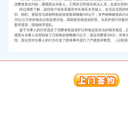
消费者发生纠纷，围观群众40多人。工商所立即派出执法人员，在派出所
经过调查了解，该经营户张某系重庆市长寿区木耳镇人，在无证无照的情
归、枸杞、香菇等为原材料制造假冒散装蜂糖100公斤，并声称蜂糖系四川
20元/公斤的价格在云阳县黄石镇、高阳镇等地流动经营。当其作假行径被
要求退货，现场秩序混乱。
鉴于当事人的行径违反了消费者权益保护法和食品安全法的相关规定，且
规责令当事人全部回收了已销售的假蜂糖13公斤，退还消费者260元；并将
毁。派出所对当事人的行为引发了群体事件进行了严肃批评教育。（云阳局
口权)
万 （增资）
注册）
口权）
进出口权）
册）
口权)
万 （增资）