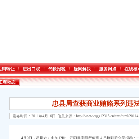
注销转让
进出口权
代帐报税
疑问解决
服务网点
在线核
工商动态
忠县局查获商业贿赂系列违法
发布时间：2011年4月16日 信息来源：
http://www.cqgs12315.cn/cms/html/2011
4月9日（星期六）中午12时，云阳局高阳所值班人员接到群众举报称：