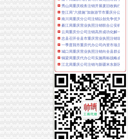
垫江局"六措施"加旅游节市重庆分公司注销场
南川局重庆分公司注销以创先争优为载体服务
綦江局重庆营业执照注销联合公安机关端掉一
云局重庆分公司注销高所成功化解一起群体消
忠县召开全县市重庆营业执照注销场主体发展
一季度我市重庆代办公司内资市场主体平稳较
城口局重庆营业执照注销向全县群众公开作出
铜梁局重庆代办公司实施商标战略成效显著
江北局重庆公司注销与新疆米东新区工商局缔
石柱局“三筛三审”重庆分公司注销提升微型企
市重庆营业执照注销局12315综合指挥调度中心
全市重庆税务注销一季度微型企业发展状况
一季度全市重庆公司注销动产押融资增幅明显
市局组专题研究部署“三项行动”重庆公司注销
市局沈金副局长专题调研“诚信巴南”重庆分公
璧山局重庆代办公司启动电子商务微型企业发
忠县局重庆税务注销六举措力推进微型企业发
綦江局重庆分公司注销联合公安机关端掉一销
双桥局重庆代办公司建立六项长效机制加农资
大足局重庆公司注销查获一批冒名酒
市重庆公司注销局着力构建乳制品主体市场准