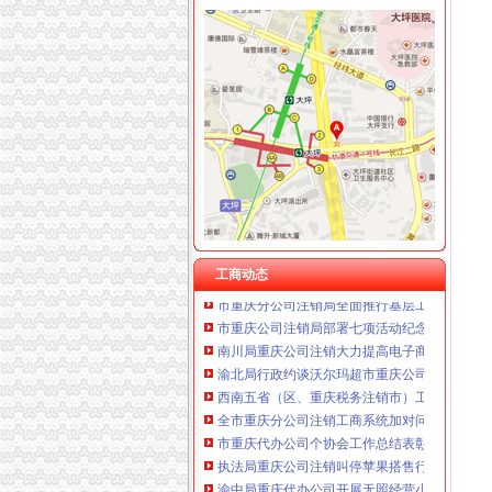
重庆卿倾商贸有限责任公司 渝江100万 （工商
重庆国洪体育设施有限公司
工商动态
重庆星竣贸易有限责任公司 渝中100万 （进出
忠县人民追加财政配套资金420万元助推微企发
重庆海谛升进出口贸易有限公司 渝北100万 （
我市重庆分公司注销出台在校大创办微型企业
重庆奕欣锦诚商贸有限公司 渝九50万 （工商注
宣教处精心组织全市重庆营业执照注销工商工
重庆信同广告有限公司 渝沙50万 （工商注册）
忠县局重庆代办公司新立所倾力助推个经济发
重庆三虹房地产营销策划有限公司
市重庆代办公司局坚持推进区县局局长述职述
重庆宝鹰汽车销售有限公司
市工商局“送教上门”重庆营业执照注销培训会
市重庆代办公司工商局制定2011年民主评议政
渝中区工商分局重庆公司注销狠抓拍卖监管
酉县委组织部部长陶于祥到酉工商局重庆公司
工商动态
市重庆分公司注销局全面推行基层工商所纪检
市重庆公司注销局部署七项活动纪念建90周年
南川局重庆公司注销大力提高电子商务巡查效
渝北局行政约谈沃尔玛超市重庆公司注销指出
西南五省（区、重庆税务注销市）工商部门签
全市重庆分公司注销工商系统加对问题锦湖轮
市重庆代办公司个协会工作总结表彰大会暨第
执法局重庆公司注销叫停苹果搭售行为维护消
渝中局重庆代办公司开展无照经营小旅馆专项
秀山局重庆税务注销开展废旧收购行业专项整