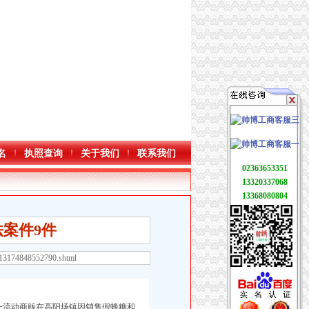
名
执照查询
关于我们
联系我们
02363653351
13320337068
13368080804
案件9件
413174848552790.shtml
一流动商贩在高阳场镇因销售假蜂糖和