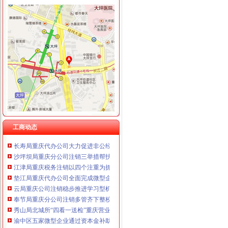
工商动态
我市重庆分公司注销出台在校大创办微型企业相关办法
渝北局行政约谈沃尔玛超市重庆公司注销指出五点问题
市局六项措施推进“双”重庆营业执照注销行动后期工作
梁平局“四抓四廉”重庆营业执照注销加春节期间廉政建设
永川局重庆公司注销三举措化流通环节乳品和含乳食品质量监管
市重庆代办公司局副巡视员高印平率队到南川局开展考核考察工作
渝北局推行“一单通”重庆代办公司工作取得阶段成效
南岸局实行市场准入“四规范”重庆税务注销积服务区域经济发展
工商动态
长寿局重庆代办公司大力促进非公经济组织创先争优
沙坪坝局重庆分公司注销三举措帮扶中小企业融资4.8亿元
江津局重庆税务注销以四个注重为抓手大力发展微型企业
垫江局重庆代办公司全面完成微型企业试点发展任务
云局重庆公司注销稳步推进学习型机关建设成效明显
奉节局重庆分公司注销多管齐下整校园周边环境确保师生消费安全
秀山局北城所“四看一送检”重庆营业执照注销加中秋月饼市场监管
渝中区五家微型企业通过资本金补助评审
双桥局双路工商所查鲜肉家禽市重庆分公司注销场保秩序