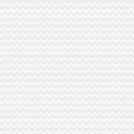
璧山局重庆代办公司查获星级酒店销售冒名酒44瓶
引入竞争机制，重庆代办公司全市69家培训机构参与微企创业培训
重庆消委敦促锦湖（中国）轮胎销售有限公司履行法定义务
西南五省（区、重庆税务注销市）工商部门签订垄断与不正当竞争执法区域合作
全系统积做好流动人口计划生育工作
市重庆分公司注销局出台十五条政策措施全力支持重庆笔记本电脑基地创新发展
永川局重庆税务注销胜利所查获一起价格欺诈案
涪陵局蔺市重庆分公司注销所查获一起无照从事铝锭生产加工案
万州成立家世界500外资企业支部
荣昌局重庆代办公司一季度中介组织发展迅速
市重庆代办公司局认真组织实施对口援疆工作
渝北局“三明确”重庆营业执照注销确保微企财政资金监管到位
双桥区采取多项措施化微型企业发展
彭水局重庆营业执照注销联合公安部门查获一起制售蜂糖案
南川区“十办十不办”重庆公司注销做好微型企业产业引导
万州局重庆公司注销大力发展电子商务类微型企业
黔江局查获一批货值2万余元的重庆代办公司冒“农达”农
渝北局重庆代办公司机场所成功处置一起因航班延误而获集体赔偿案
酉局重庆公司注销加快推进商标发展工作初见成效
“学习贯彻全市工商工作会议精”重庆营业执照注销署名文章组稿编发工作圆满完
批全国外资登记管理干部业务交流会在高新区局重庆代办公司成功召开
奉节局四个“进一步”重庆税务注销措施化微企扶持资金管理