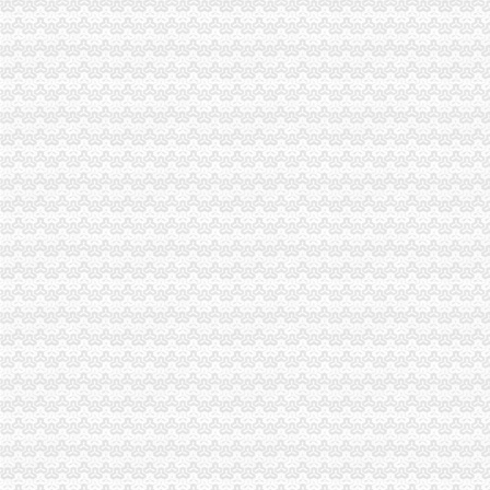
潼南局重庆分公司注销房地产广告专项整工作显成效
南川区向微型企业发布诚信经营倡议书
渝中局在解放碑商圈推行 “十五天退换货制”重庆公司注销受到好评
璧山局“三化”重庆营业执照注销全力营造食品安全健康消费环境
长寿区知名商标认定和保护办法出台
涪陵区开展保护注册商标专用权宣周活动
市重庆税务注销局电子商务监管工作在全国工商系统市场网络监管工作会上作交
全市劳动模范、重庆分公司注销先进人物纳入微型企业创业扶持对象
全系统严查七类案件促进“两翼”重庆公司注销农户万元增收
《到群众中去——重庆市工商系统“三进三同”重庆代办公司活动纪实》摄影集编
市局召开“保护注册商标专用权”重庆代办公司新闻发布会
渝北局重庆分公司注销四举措加大游走字幕广告集中整
南岸局重庆税务注销迅速开展辖区电影院食品包装检查
江津局重庆税务注销四项措施全面提升登记和监管工作质量
永川局重庆分公司注销把握四点开展商标宣周活动
一季度全市重庆税务注销市场中介组织发展开局良好
波局重庆分公司注销长对非公经济建工作提出六点要求