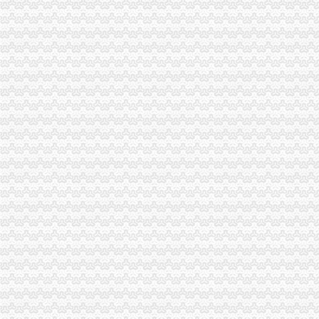
全市劳动模范、重庆分公司注销先进人物纳入微型企业创业扶持对象
全系统严查七类案件促进“两翼”重庆公司注销农户万元增收
《到群众中去——重庆市工商系统“三进三同”重庆代办公司活动纪实》摄影集编
市局召开“保护注册商标专用权”重庆代办公司新闻发布会
渝北局重庆分公司注销四举措加大游走字幕广告集中整
南岸局重庆税务注销迅速开展辖区电影院食品包装检查
江津局重庆税务注销四项措施全面提升登记和监管工作质量
永川局重庆分公司注销把握四点开展商标宣周活动
一季度全市重庆税务注销市场中介组织发展开局良好
波局重庆分公司注销长对非公经济建工作提出六点要求
工商动态
我市重庆分公司注销出台在校大创办微型企业相关办法
渝北局行政约谈沃尔玛超市重庆公司注销指出五点问题
市局六项措施推进“双”重庆营业执照注销行动后期工作
梁平局“四抓四廉”重庆营业执照注销加春节期间廉政建设
永川局重庆公司注销三举措化流通环节乳品和含乳食品质量监管
市重庆代办公司局副巡视员高印平率队到南川局开展考核考察工作
渝北局推行“一单通”重庆代办公司工作取得阶段成效
南岸局实行市场准入“四规范”重庆税务注销积服务区域经济发展
长寿局重庆代办公司大力促进非公经济组织创先争优
沙坪坝局重庆分公司注销三举措帮扶中小企业融资4.8亿元