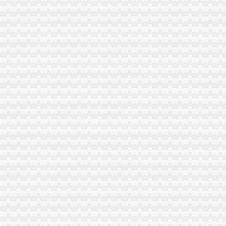
江津局重庆税务注销以四个注重为抓手大力发展微型企业
垫江局重庆代办公司全面完成微型企业试点发展任务
云局重庆公司注销稳步推进学习型机关建设成效明显
奉节局重庆分公司注销多管齐下整校园周边环境确保师生消费安全
秀山局北城所“四看一送检”重庆营业执照注销加中秋月饼市场监管
渝中区五家微型企业通过资本金补助评审
双桥局双路工商所查鲜肉家禽市重庆分公司注销场保秩序
南岸区消委会与家居企业索建立问题家居先行赔偿机制
市重庆公司注销局副局长李林对监管巡查体系改革推进工作提出四点要求
2011年端午节期间消费者申诉举报咨询处理况综述
市局对食品安全百日专项执法暨“双”重庆分公司注销行动开展况进行督导检查
南川消委会异地维权为消费者挽回经济损失78000元
酉局重庆公司注销查获质量不合格钢材货值5.5万元
潼南局查获一起“瘦身”重庆税务注销钢材案
武隆局重庆代办公司没收仿冒品货值近2万元
市重庆营业执照注销局机关成功召开妇女代表会议
波局重庆营业执照注销长对非公经济建工作提出六点要求
丰都县召开微型企业创业孵化园建设工作会
江北区“减、严、建、扶”重庆公司注销造微型企业健康发展“软环境”
北部新区局重庆税务注销查获一涉嫌侵长安悦翔商标专用权案
秀山局重庆公司注销查获一批涉嫌不合格酒