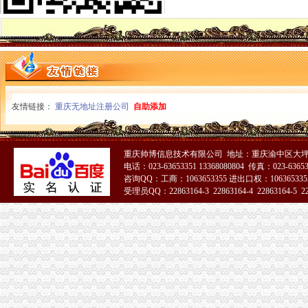
涪陵局蔺市重庆分公司注销所查获一起无照从事铝锭生产加工案
万州成立家世界500外资企业支部
荣昌局重庆代办公司一季度中介组织发展迅速
市重庆代办公司局认真组织实施对口援疆工作
渝北局“三明确”重庆营业执照注销确保微企财政资金监管到位
双桥区采取多项措施化微型企业发展
彭水局重庆营业执照注销联合公安部门查获一起制售蜂糖案
南川区“十办十不办”重庆公司注销做好微型企业产业引导
友情链接：
重庆无地址注册公司
自助添加
万州局重庆公司注销大力发展电子商务类微型企业
黔江局查获一批货值2万余元的重庆代办公司冒“农达”农
渝北局重庆代办公司机场所成功处置一起因航班延误而获集体赔偿案
重庆帅博信息技术有限公司 地址：重庆渝中区大坪莲
酉局重庆公司注销加快推进商标发展工作初见成效
电话：023-63653351 13368080804 传真：023-6365
“学习贯彻全市工商工作会议精”重庆营业执照注销署名文章组稿编发工作圆满完
咨询QQ：工商：1063653355 进出口权：1063653355
批全国外资登记管理干部业务交流会在高新区局重庆代办公司成功召开
受理员QQ：22863164-3 22863164-4 22863164-5 228
奉节局四个“进一步”重庆税务注销措施化微企扶持资金管理
潼南局重庆分公司注销房地产广告专项整工作显成效
南川区向微型企业发布诚信经营倡议书
渝中局在解放碑商圈推行 “十五天退换货制”重庆公司注销受到好评
璧山局“三化”重庆营业执照注销全力营造食品安全健康消费环境
长寿区知名商标认定和保护办法出台
涪陵区开展保护注册商标专用权宣周活动
市重庆税务注销局电子商务监管工作在全国工商系统市场网络监管工作会上作交