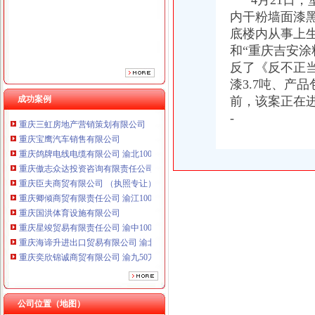
4月21日，
重庆臣夫商贸有限公司 （执照专让）
内干粉墙面漆黑
重庆卿倾商贸有限责任公司 渝江100万 （工商注册）
底楼内从事上
重庆国洪体育设施有限公司
和“重庆吉安
重庆星竣贸易有限责任公司 渝中100万 （进出口权）
反了《反不正
重庆海谛升进出口贸易有限公司 渝北100万 （进出口权）
重庆奕欣锦诚商贸有限公司 渝九50万 （工商注册）
漆3.7吨、产
重庆信同广告有限公司 渝沙50万 （工商注册）
成功案例
前，该案正在
重庆三虹房地产营销策划有限公司
-
重庆宝鹰汽车销售有限公司
重庆鸽牌电线电缆有限公司 渝北10010万 (进出口权)
重庆傲志众达投资咨询有限责任公司 渝九1000万 （增资）
重庆臣夫商贸有限公司 （执照专让）
重庆卿倾商贸有限责任公司 渝江100万 （工商注册）
重庆国洪体育设施有限公司
重庆星竣贸易有限责任公司 渝中100万 （进出口权）
重庆海谛升进出口贸易有限公司 渝北100万 （进出口权）
重庆奕欣锦诚商贸有限公司 渝九50万 （工商注册）
重庆信同广告有限公司 渝沙50万 （工商注册）
重庆三虹房地产营销策划有限公司
重庆宝鹰汽车销售有限公司
公司位置（地图）