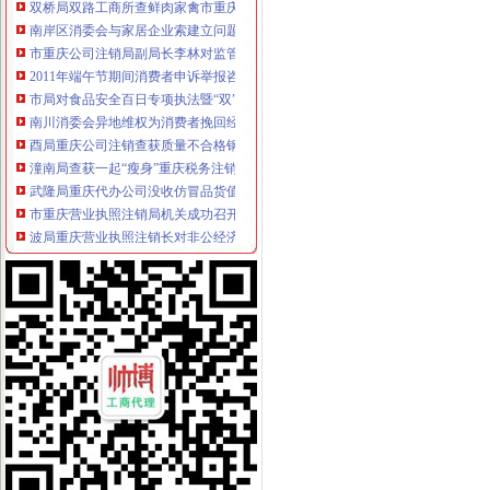
南岸区消委会与家居企业索建立问题家居先行赔偿机制
市重庆公司注销局副局长李林对监管巡查体系改革推进工作提出四点要求
2011年端午节期间消费者申诉举报咨询处理况综述
市局对食品安全百日专项执法暨“双”重庆分公司注销行动开展况进行督导检查
南川消委会异地维权为消费者挽回经济损失78000元
酉局重庆公司注销查获质量不合格钢材货值5.5万元
潼南局查获一起“瘦身”重庆税务注销钢材案
武隆局重庆代办公司没收仿冒品货值近2万元
市重庆营业执照注销局机关成功召开妇女代表会议
波局重庆营业执照注销长对非公经济建工作提出六点要求
丰都县召开微型企业创业孵化园建设工作会
江北区“减、严、建、扶”重庆公司注销造微型企业健康发展“软环境”
北部新区局重庆税务注销查获一涉嫌侵长安悦翔商标专用权案
秀山局重庆公司注销查获一批涉嫌不合格酒
璧山局重庆代办公司查获星级酒店销售冒名酒44瓶
引入竞争机制，重庆代办公司全市69家培训机构参与微企创业培训
重庆消委敦促锦湖（中国）轮胎销售有限公司履行法定义务
西南五省（区、重庆税务注销市）工商部门签订垄断与不正当竞争执法区域合作
全系统积做好流动人口计划生育工作
市重庆分公司注销局出台十五条政策措施全力支持重庆笔记本电脑基地创新发展
永川局重庆税务注销胜利所查获一起价格欺诈案