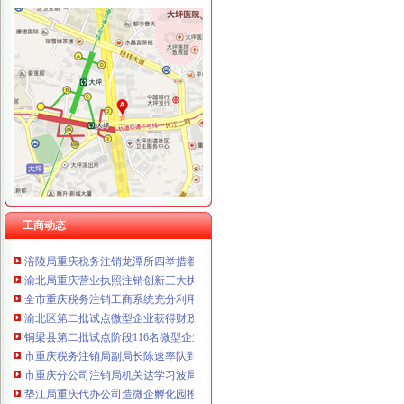
工商动态
我市重庆分公司注销出台在校大创办微型企业相关办法
市重庆代办公司局副巡视员高印平率队到南川局开展考核考察工作
江津局重庆税务注销以四个注重为抓手大力发展微型企业
巫溪局大力推进“品牌富农兴县”重庆税务注销战略
秀山局重庆税务注销开展废旧收购行业专项整
渝北局在网络购物领域查获56万元的重庆公司注销冒侵权商品
拓展工商职能 落实“五个更加”重庆公司注销 市召开全市工商行政管理工作会议
市局六项措施推进“双”重庆营业执照注销行动后期工作
工商动态
北部新区局及时达全市重庆公司注销工商行政管理工作会议精
涪陵局重庆税务注销龙潭所四举措着力破解农村无照经营难题
渝北局重庆营业执照注销创新三大执法机制积查处大案要案
全市重庆税务注销工商系统充分利用动产押职能助企融资成效显著
渝北区第二批试点微型企业获得财政补助资金270万元
铜梁县第二批试点阶段116名微型企业创业人员通过创业评审
市重庆税务注销局副局长陈速率队到彭水局开展考核考察工作
市重庆分公司注销局机关达学习波局长在创先争优领导小组会议讲话精
垫江局重庆代办公司造微企孵化园推进微型企业快速发展
永川局重庆营业执照注销多举措化流通环节食品安全监管见成效