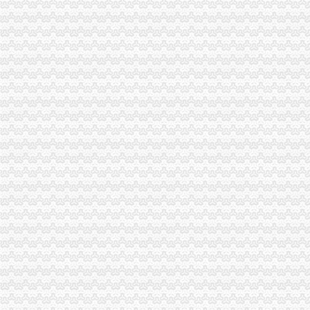
全市重庆税务注销工商系统充分利用动产押职能助企融资成效显著
渝北区第二批试点微型企业获得财政补助资金270万元
铜梁县第二批试点阶段116名微型企业创业人员通过创业评审
市重庆税务注销局副局长陈速率队到彭水局开展考核考察工作
市重庆分公司注销局机关达学习波局长在创先争优领导小组会议讲话精
垫江局重庆代办公司造微企孵化园推进微型企业快速发展
永川局重庆营业执照注销多举措化流通环节食品安全监管见成效
梁平局与渝中局共筑“两翼”重庆分公司注销农户万元增收平台
巫溪局城厢二所推行“开业前风险提示”重庆税务注销建立无照经营预防机制
双桥区采取多项措施化微型企业发展
彭水局重庆营业执照注销联合公安部门查获一起制售蜂糖案
南川区“十办十不办”重庆公司注销做好微型企业产业引导
万州局重庆公司注销大力发展电子商务类微型企业
黔江局查获一批货值2万余元的重庆代办公司冒“农达”农
渝北局重庆代办公司机场所成功处置一起因航班延误而获集体赔偿案
酉局重庆公司注销加快推进商标发展工作初见成效
“学习贯彻全市工商工作会议精”重庆营业执照注销署名文章组稿编发工作圆满完
批全国外资登记管理干部业务交流会在高新区局重庆代办公司成功召开
奉节局四个“进一步”重庆税务注销措施化微企扶持资金管理
潼南局重庆分公司注销房地产广告专项整工作显成效
南川区向微型企业发布诚信经营倡议书