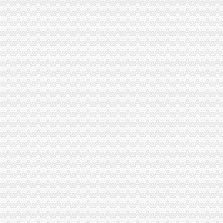
渝中局在解放碑商圈推行 “十五天退换货制”重庆公司注销受到好评
璧山局“三化”重庆营业执照注销全力营造食品安全健康消费环境
长寿区知名商标认定和保护办法出台
涪陵区开展保护注册商标专用权宣周活动
市重庆税务注销局电子商务监管工作在全国工商系统市场网络监管工作会上作交
全市劳动模范、重庆分公司注销先进人物纳入微型企业创业扶持对象
全系统严查七类案件促进“两翼”重庆公司注销农户万元增收
《到群众中去——重庆市工商系统“三进三同”重庆代办公司活动纪实》摄影集编
市局召开“保护注册商标专用权”重庆代办公司新闻发布会
渝北局重庆分公司注销四举措加大游走字幕广告集中整
南岸局重庆税务注销迅速开展辖区电影院食品包装检查
江津局重庆税务注销四项措施全面提升登记和监管工作质量
永川局重庆分公司注销把握四点开展商标宣周活动
一季度全市重庆税务注销市场中介组织发展开局良好
波局重庆分公司注销长对非公经济建工作提出六点要求
市重庆税务注销局机关成功召开妇女代表会议
市重庆分公司注销局采取五项措施积推进公职律师试点工作
市重庆营业执照注销局机关委被市委组织部名为全市批基层建示范点
合川局查获一价值15万余元的重庆税务注销涉嫌销售无中文标签进口葡萄酒案件
大渡口局重庆税务注销九庙工商所查处一起销售傍知名品牌服装案
市重庆代办公司局采取五项措施积推进公职律师试点工作