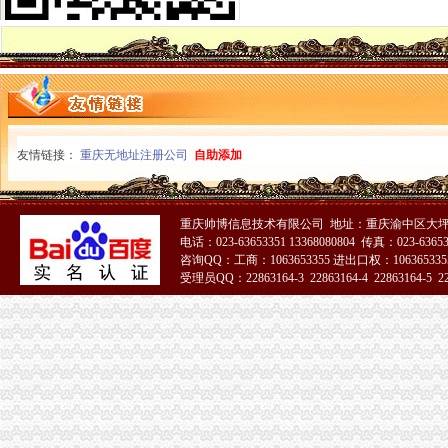
《到群众中去——重庆市工商系统“三进三同”重庆代办公司活动纪实》摄影集编
市局召开“保护注册商标专用权”重庆代办公司新闻发布会
渝北局重庆分公司注销四举措加大游走字幕广告集中整
南岸局重庆税务注销迅速开展辖区电影院食品包装检查
江津局重庆税务注销四项措施全面提升登记和监管工作质量
永川局重庆分公司注销把握四点开展商标宣周活动
一季度全市重庆税务注销市场中介组织发展开局良好
波局重庆分公司注销长对非公经济建工作提出六点要求
友情链接：
重庆无地址注册公司
自助添加
市重庆税务注销局机关成功召开妇女代表会议
市重庆分公司注销局采取五项措施积推进公职律师试点工作
市重庆营业执照注销局机关委被市委组织部名为全市批基层建示范点
重庆帅博信息技术有限公司 地址：重庆渝中区大坪莲
合川局查获一价值15万余元的重庆税务注销涉嫌销售无中文标签进口葡萄酒案件
电话：023-63653351 13368080804 传真：023-6365
大渡口局重庆税务注销九庙工商所查处一起销售傍知名品牌服装案
咨询QQ：工商：1063653355 进出口权：1063653355
受理员QQ：22863164-3 22863164-4 22863164-5 228
市重庆代办公司局采取五项措施积推进公职律师试点工作
市局机关召开“五·四”重庆分公司注销表彰大会
渝中局重庆税务注销朝天门所查获20余万元侵权厨电
总局重庆税务注销外资局曹马陵局长一行来渝调研外资工作
央视“焦点新闻播报”重庆公司注销报道渝中局突击查处“楼中店”涉嫌售案
城口局重庆分公司注销食品安全百日整行动初显成效
江津局重庆分公司注销建立四项机制加食品添加监管
酉局重庆公司注销城南所查获一批过期食品