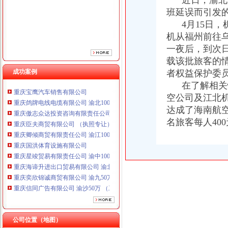
近日，渝北局
重庆卿倾商贸有限责任公司 渝江100万 （工商注册）
班延误而引发
重庆国洪体育设施有限公司
4月15日，
重庆星竣贸易有限责任公司 渝中100万 （进出口权）
机从福州前往
重庆海谛升进出口贸易有限公司 渝北100万 （进出口权）
一夜后，到次
重庆奕欣锦诚商贸有限公司 渝九50万 （工商注册）
载该批旅客的
重庆信同广告有限公司 渝沙50万 （工商注册）
成功案例
者权益保护委
重庆三虹房地产营销策划有限公司
重庆宝鹰汽车销售有限公司
在了解相关情
重庆鸽牌电线电缆有限公司 渝北10010万 (进出口权)
空公司及江北
重庆傲志众达投资咨询有限责任公司 渝九1000万 （增资）
达成了海南航
重庆臣夫商贸有限公司 （执照专让）
名旅客每人40
重庆卿倾商贸有限责任公司 渝江100万 （工商注册）
重庆国洪体育设施有限公司
重庆星竣贸易有限责任公司 渝中100万 （进出口权）
重庆海谛升进出口贸易有限公司 渝北100万 （进出口权）
重庆奕欣锦诚商贸有限公司 渝九50万 （工商注册）
重庆信同广告有限公司 渝沙50万 （工商注册）
重庆三虹房地产营销策划有限公司
重庆宝鹰汽车销售有限公司
公司位置（地图）