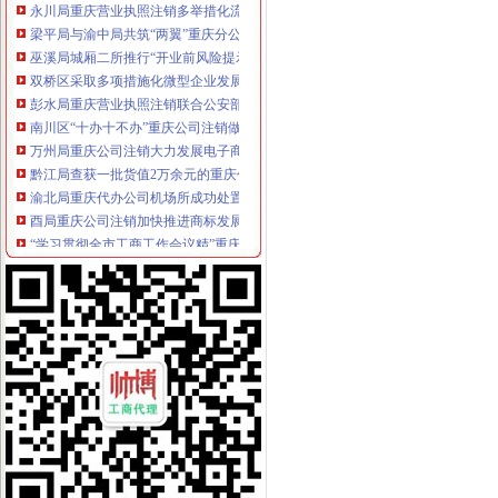
梁平局与渝中局共筑“两翼”重庆分公司注销农户万元增收平台
巫溪局城厢二所推行“开业前风险提示”重庆税务注销建立无照经营预防机制
双桥区采取多项措施化微型企业发展
彭水局重庆营业执照注销联合公安部门查获一起制售蜂糖案
南川区“十办十不办”重庆公司注销做好微型企业产业引导
万州局重庆公司注销大力发展电子商务类微型企业
黔江局查获一批货值2万余元的重庆代办公司冒“农达”农
渝北局重庆代办公司机场所成功处置一起因航班延误而获集体赔偿案
酉局重庆公司注销加快推进商标发展工作初见成效
“学习贯彻全市工商工作会议精”重庆营业执照注销署名文章组稿编发工作圆满完
批全国外资登记管理干部业务交流会在高新区局重庆代办公司成功召开
奉节局四个“进一步”重庆税务注销措施化微企扶持资金管理
潼南局重庆分公司注销房地产广告专项整工作显成效
南川区向微型企业发布诚信经营倡议书
渝中局在解放碑商圈推行 “十五天退换货制”重庆公司注销受到好评
璧山局“三化”重庆营业执照注销全力营造食品安全健康消费环境
长寿区知名商标认定和保护办法出台
涪陵区开展保护注册商标专用权宣周活动
市重庆税务注销局电子商务监管工作在全国工商系统市场网络监管工作会上作交
全市劳动模范、重庆分公司注销先进人物纳入微型企业创业扶持对象
全系统严查七类案件促进“两翼”重庆公司注销农户万元增收