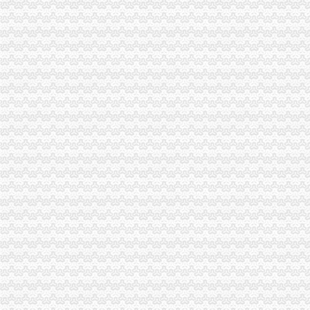
忠县局重庆税务注销官坝所查处一起销售过期食品添加案
南川局东城所查获“三无”重庆分公司注销食品添加110袋
渝北局行政约谈沃尔玛超市重庆公司注销指出五点问题
全市重庆营业执照注销工商系统商标印制单位专项执法检查成效明显
市重庆分公司注销局被评为2010年度全市政务公开信息公开工作先进单位
总局外资局在渝召开部分省市重庆代办公司外资企业登记管理工作座谈会
市局召开“流通环节食品安全监管”重庆分公司注销新闻发布会
4月份我市手机、重庆分公司注销餐馆服务、皮鞋投诉位居前三
2011年“五一”重庆税务注销期间消费者申诉举报咨询处理况综述
酉局积加“五一”重庆营业执照注销节日市场监管
工商动态
我市重庆分公司注销出台在校大创办微型企业相关办法
市重庆代办公司局副巡视员高印平率队到南川局开展考核考察工作
江津局重庆税务注销以四个注重为抓手大力发展微型企业
巫溪局大力推进“品牌富农兴县”重庆税务注销战略
秀山局重庆税务注销开展废旧收购行业专项整
渝北局在网络购物领域查获56万元的重庆公司注销冒侵权商品
拓展工商职能 落实“五个更加”重庆公司注销 市召开全市工商行政管理工作会议
市局六项措施推进“双”重庆营业执照注销行动后期工作
北部新区局及时达全市重庆公司注销工商行政管理工作会议精
涪陵局重庆税务注销龙潭所四举措着力破解农村无照经营难题
渝北局重庆营业执照注销创新三大执法机制积查处大案要案