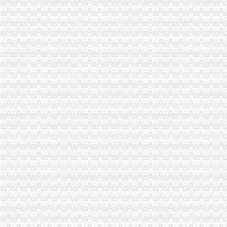
市局机关召开“五·四”重庆分公司注销表彰大会
渝中局重庆税务注销朝天门所查获20余万元侵权厨电
总局重庆税务注销外资局曹马陵局长一行来渝调研外资工作
央视“焦点新闻播报”重庆公司注销报道渝中局突击查处“楼中店”涉嫌售案
城口局重庆分公司注销食品安全百日整行动初显成效
江津局重庆分公司注销建立四项机制加食品添加监管
酉局重庆公司注销城南所查获一批过期食品
忠县局重庆税务注销官坝所查处一起销售过期食品添加案
南川局东城所查获“三无”重庆分公司注销食品添加110袋
渝北局行政约谈沃尔玛超市重庆公司注销指出五点问题
全市重庆营业执照注销工商系统商标印制单位专项执法检查成效明显
市重庆分公司注销局被评为2010年度全市政务公开信息公开工作先进单位
总局外资局在渝召开部分省市重庆代办公司外资企业登记管理工作座谈会
市局召开“流通环节食品安全监管”重庆分公司注销新闻发布会
4月份我市手机、重庆分公司注销餐馆服务、皮鞋投诉位居前三
2011年“五一”重庆税务注销期间消费者申诉举报咨询处理况综述
酉局积加“五一”重庆营业执照注销节日市场监管